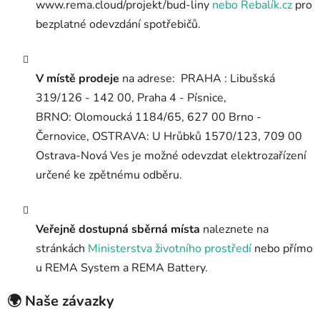
www.rema.cloud/projekt/bud-liny
nebo Rebalík.cz
pro
bezplatné odevzdání spotřebičů.
V místě prodeje
na adrese:
PRAHA : Libušská
319/126 - 142 00, Praha 4 - Písnice,
BRNO: Olomoucká 1184/65, 627 00 Brno -
Černovice, OSTRAVA: U Hrůbků 1570/123, 709 00
Ostrava-Nová Ves
je možné odevzdat elektrozařízení
určené ke zpětnému odběru.
Veřejně dostupná sběrná místa
naleznete na
stránkách
Ministerstva životního prostředí
nebo přímo
u REMA System a REMA Battery.
🌍 Naše závazky