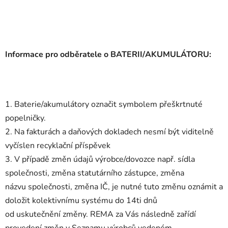
Informace pro odběratele o BATERII/AKUMULÁTORU:
1. Baterie/akumulátory označit symbolem přeškrtnuté
popelničky.
2. Na fakturách a daňových dokladech nesmí být viditelně
vyčíslen recyklační příspěvek
3. V případě změn údajů výrobce/dovozce např. sídla
společnosti, změna statutárního zástupce, změna
názvu společnosti, změna IČ, je nutné tuto změnu oznámit a
doložit kolektivnímu systému do 14ti dnů
od uskutečnění změny. REMA za Vás následně zařídí
provedení změn v Seznamu výrobců vedeném