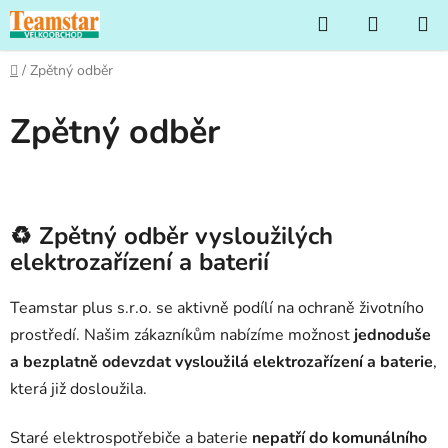
Přejít
Hledat
NÁKUP
na
KOŠÍK
obsah
Domů
/
Zpětný odběr
Zpětný odběr
♻️ Zpětný odběr vysloužilých
elektrozařízení a baterií
Teamstar plus s.r.o. se aktivně podílí na ochraně životního
prostředí. Našim zákazníkům nabízíme možnost
jednoduše
a bezplatně odevzdat vysloužilá elektrozařízení a baterie
,
která již dosloužila.
Staré elektrospotřebiče a baterie
nepatří do komunálního