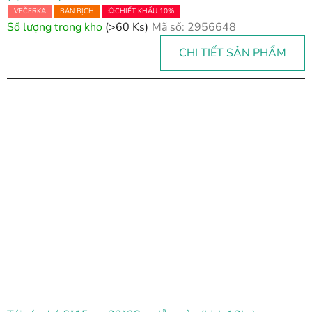
VEČERKA
BÁN BỊCH
💥CHIẾT KHẤU 10%
Số lượng trong kho
(>60 Ks)
Mã số:
2956648
CHI TIẾT SẢN PHẨM