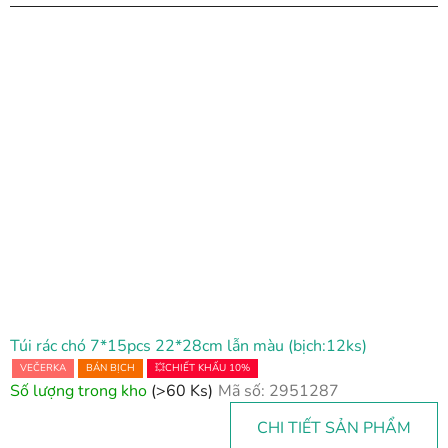
Túi rác chó 7*15pcs 22*28cm lẫn màu (bịch:12ks)
VEČERKA
BÁN BỊCH
💥CHIẾT KHẤU 10%
Số lượng trong kho
(>60 Ks)
Mã số:
2951287
CHI TIẾT SẢN PHẨM