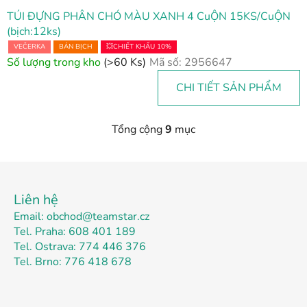
TÚI ĐỰNG PHÂN CHÓ MÀU XANH 4 CuỘN 15KS/CuỘN
(bịch:12ks)
VEČERKA
BÁN BỊCH
💥CHIẾT KHẤU 10%
Số lượng trong kho
(>60 Ks)
Mã số:
2956647
CHI TIẾT SẢN PHẨM
Tổng cộng
9
mục
D
a
n
C
h
h
s
Liên hệ
â
á
Email: obchod@teamstar.cz
n
c
Tel. Praha: 608 401 189
t
h
Tel. Ostrava: 774 446 376
c
r
Tel. Brno: 776 418 678
á
a
c
n
t