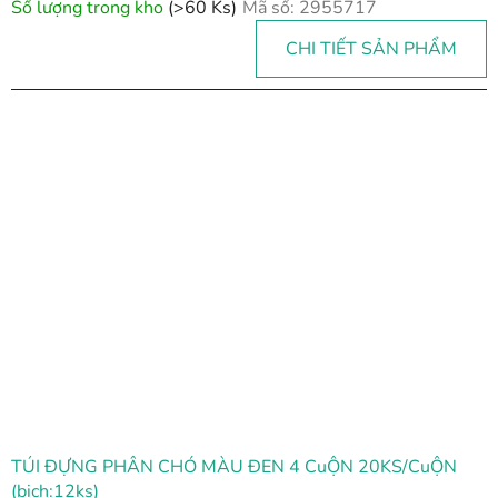
Số lượng trong kho
(>60 Ks)
Mã số:
2955717
CHI TIẾT SẢN PHẨM
TÚI ĐỰNG PHÂN CHÓ MÀU ĐEN 4 CuỘN 20KS/CuỘN
(bịch:12ks)