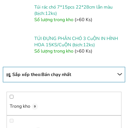
Túi rác chó 7*15pcs 22*28cm lẫn màu
(bịch:12ks)
Số lượng trong kho
(>60 Ks)
TÚI ĐỰNG PHÂN CHÓ 3 CuỘN IN HÌNH
HOA 15KS/CuỘN (bịch:12ks)
Số lượng trong kho
(>60 Ks)
P
Sắp xếp theo:
Bán chạy nhất
h
â
n
l
o
Trong kho
9
ạ
i