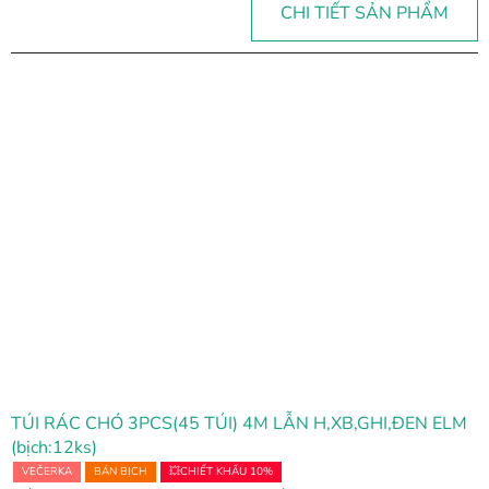
CHI TIẾT SẢN PHẨM
TÚI RÁC CHÓ 3PCS(45 TÚI) 4M LẪN H,XB,GHI,ĐEN ELM
(bịch:12ks)
VEČERKA
BÁN BỊCH
💥CHIẾT KHẤU 10%