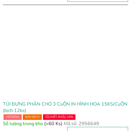
TÚI ĐỰNG PHÂN CHÓ 3 CuỘN IN HÌNH HOA 15KS/CuỘN
(bịch:12ks)
VEČERKA
BÁN BỊCH
💥CHIẾT KHẤU 10%
Số lượng trong kho
(>60 Ks)
Mã số:
2956649