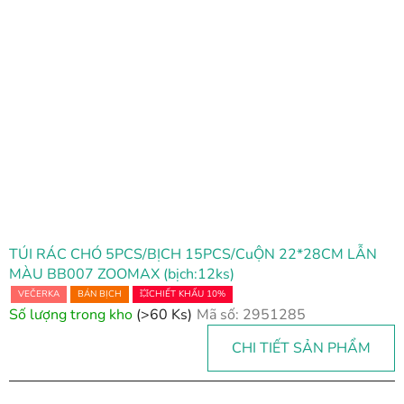
n
h
s
á
c
h
s
ả
n
p
h
TÚI RÁC CHÓ 5PCS/BỊCH 15PCS/CuỘN 22*28CM LẪN
ẩ
MÀU BB007 ZOOMAX (bịch:12ks)
m
VEČERKA
BÁN BỊCH
💥CHIẾT KHẤU 10%
Số lượng trong kho
(>60 Ks)
Mã số:
2951285
CHI TIẾT SẢN PHẨM