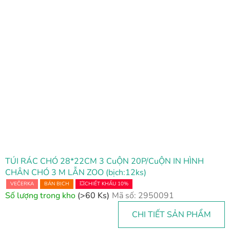
TÚI RÁC CHÓ 28*22CM 3 CuỘN 20P/CuỘN IN HÌNH
CHÂN CHÓ 3 M LẪN ZOO (bịch:12ks)
VEČERKA
BÁN BỊCH
💥CHIẾT KHẤU 10%
Số lượng trong kho
(>60 Ks)
Mã số:
2950091
CHI TIẾT SẢN PHẨM