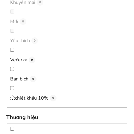
s
Khuyến mại
0
ả
n
Mới
0
p
h
ẩ
Yêu thích
0
m
Večerka
9
Bán bịch
9
💥chiết khấu 10%
9
Thương hiệu