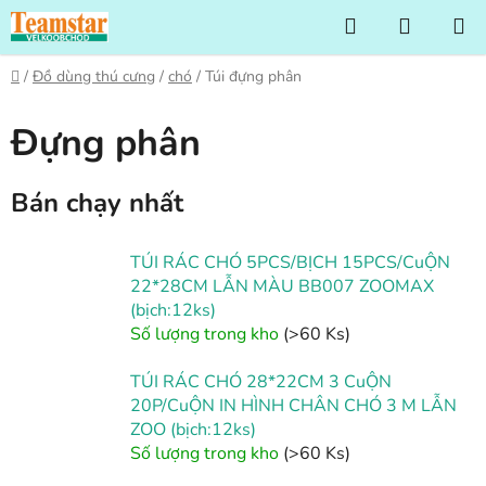
Chuyển
Tìm
GIỎ
qua
kiếm
HÀNG
phần
Trang
/
Đồ dùng thú cưng
/
chó
/
Túi đựng phân
nội
chủ
dung
Đựng phân
Bán chạy nhất
TÚI RÁC CHÓ 5PCS/BỊCH 15PCS/CuỘN
22*28CM LẪN MÀU BB007 ZOOMAX
(bịch:12ks)
Số lượng trong kho
(>60 Ks)
TÚI RÁC CHÓ 28*22CM 3 CuỘN
20P/CuỘN IN HÌNH CHÂN CHÓ 3 M LẪN
ZOO (bịch:12ks)
Số lượng trong kho
(>60 Ks)