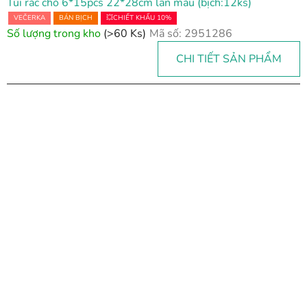
Túi rác chó 6*15pcs 22*28cm lẫn màu (bịch:12ks)
VEČERKA
BÁN BỊCH
💥CHIẾT KHẤU 10%
Số lượng trong kho
(>60 Ks)
Mã số:
2951286
CHI TIẾT SẢN PHẨM