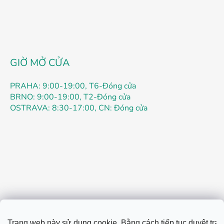
g
ù
y
c
h
ỉ
n
GIỜ MỞ CỬA
h
PRAHA: 9:00-19:00, T6-Đóng cửa
BRNO: 9:00-19:00, T2-Đóng cửa
OSTRAVA: 8:30-17:00, CN: Đóng cửa
Điều khoản
Quyền riêng tư
Liên hệ
Vận tải
Trang web này sử dụng cookie. Bằng cách tiếp tục duyệt tran