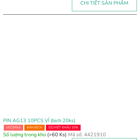
CHI TIẾT SẢN PHẨM
PIN AG13 10PCS VỈ (bịch:20ks)
VEČERKA
BÁN BỊCH
💥CHIẾT KHẤU 10%
Số lượng trong kho
(>60 Ks)
Mã số:
4421910