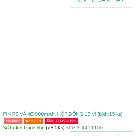
PIN R6 VÀNG 900mAh, HỘP ĐÓNG 15 VỈ (bịch:15 ks)
VEČERKA
BÁN BỊCH
💥CHIẾT KHẤU 10%
Số lượng trong kho
(>60 Ks)
Mã số:
4421100