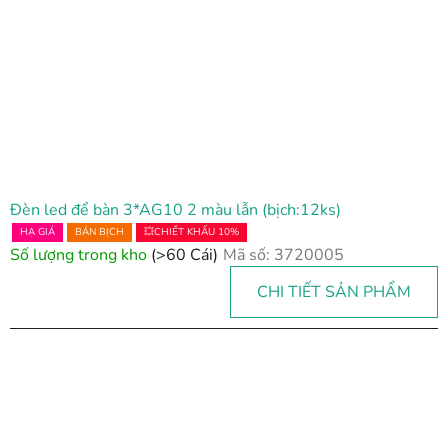
Đèn led để bàn 3*AG10 2 màu lẫn (bịch:12ks)
HẠ GIÁ
BÁN BỊCH
💥CHIẾT KHẤU 10%
Số lượng trong kho
(>60 Cái)
Mã số:
3720005
CHI TIẾT SẢN PHẨM