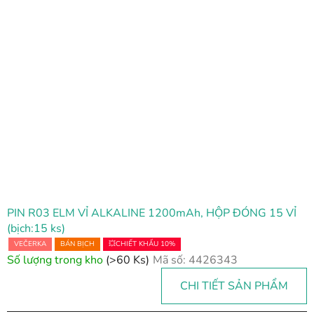
PIN R03 ELM VỈ ALKALINE 1200mAh, HỘP ĐÓNG 15 VỈ
(bịch:15 ks)
VEČERKA
BÁN BỊCH
💥CHIẾT KHẤU 10%
Số lượng trong kho
(>60 Ks)
Mã số:
4426343
CHI TIẾT SẢN PHẨM