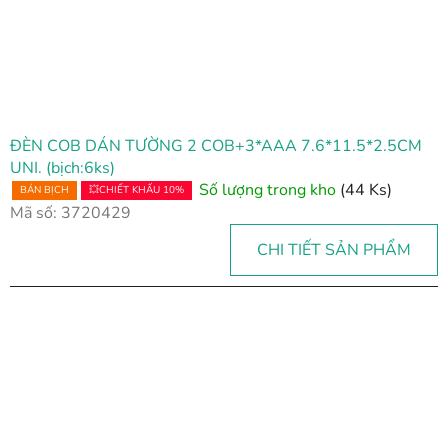
ĐÈN COB DÁN TƯỜNG 2 COB+3*AAA 7.6*11.5*2.5CM
UNI. (bịch:6ks)
Số lượng trong kho
(44 Ks)
BÁN BỊCH
💥CHIẾT KHẤU 10%
Mã số:
3720429
CHI TIẾT SẢN PHẨM