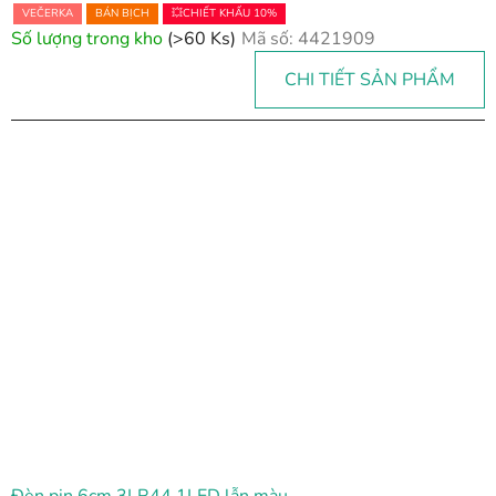
VEČERKA
BÁN BỊCH
💥CHIẾT KHẤU 10%
Số lượng trong kho
(>60 Ks)
Mã số:
4421909
CHI TIẾT SẢN PHẨM
Đèn pin 6cm 3LR44 1LED lẫn màu