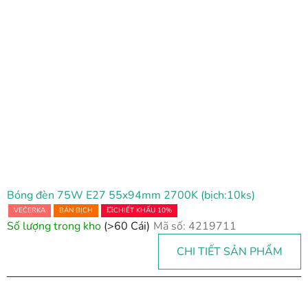
Bóng đèn 75W E27 55x94mm 2700K (bịch:10ks)
VEČERKA
BÁN BỊCH
💥CHIẾT KHẤU 10%
Số lượng trong kho
(>60 Cái)
Mã số:
4219711
CHI TIẾT SẢN PHẨM