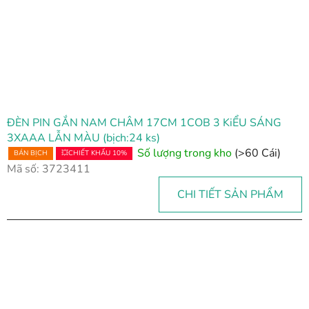
ĐÈN PIN GẮN NAM CHÂM 17CM 1COB 3 KiỂU SÁNG
3XAAA LẪN MÀU (bịch:24 ks)
Số lượng trong kho
(>60 Cái)
BÁN BỊCH
💥CHIẾT KHẤU 10%
Mã số:
3723411
CHI TIẾT SẢN PHẨM