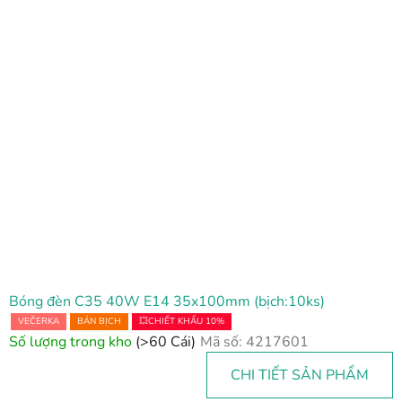
Bóng đèn C35 40W E14 35x100mm (bịch:10ks)
VEČERKA
BÁN BỊCH
💥CHIẾT KHẤU 10%
Số lượng trong kho
(>60 Cái)
Mã số:
4217601
CHI TIẾT SẢN PHẨM