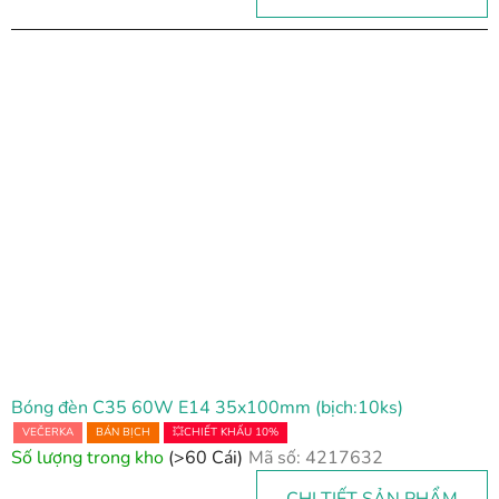
Bóng đèn C35 60W E14 35x100mm (bịch:10ks)
VEČERKA
BÁN BỊCH
💥CHIẾT KHẤU 10%
Số lượng trong kho
(>60 Cái)
Mã số:
4217632
CHI TIẾT SẢN PHẨM