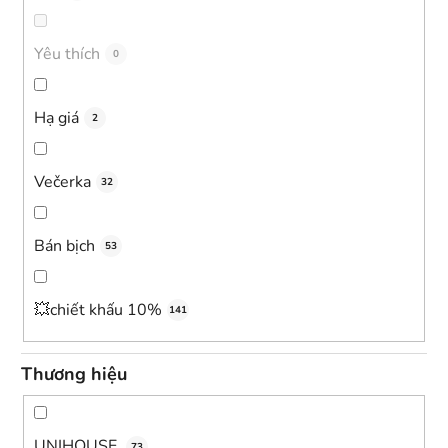
p
h
ẩ
Yêu thích
0
m
Hạ giá
2
Večerka
32
Bán bịch
53
💥chiết khấu 10%
141
Thương hiệu
UNIHOUSE
73