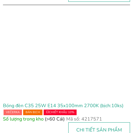
Bóng đèn C35 25W E14 35x100mm 2700K (bịch:10ks)
VEČERKA
BÁN BỊCH
💥CHIẾT KHẤU 10%
Số lượng trong kho
(>60 Cái)
Mã số:
4217571
CHI TIẾT SẢN PHẨM