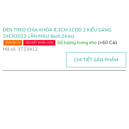
ĐÈN TREO CHÌA KHÓA 8,3CM 1COD 2 KiỂU SÁNG
2XCR2023 LẪN MÀU (bịch:24 ks)
Số lượng trong kho
(>60 Cái)
BÁN BỊCH
💥CHIẾT KHẤU 10%
Mã số:
3723412
CHI TIẾT SẢN PHẨM