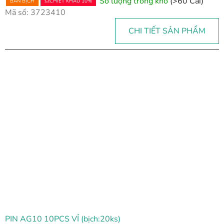
Số lượng trong kho
(>60 Cái)
BÁN BỊCH
💥CHIẾT KHẤU 10%
Mã số:
3723410
CHI TIẾT SẢN PHẨM
PIN AG10 10PCS VỈ (bịch:20ks)