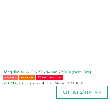
Bóng đèn 40W E27 55x94mm 2700K (bịch:10ks)
VEČERKA
BÁN BỊCH
💥CHIẾT KHẤU 10%
Số lượng trong kho
(>60 Cái)
Mã số:
4219681
CHI TIẾT SẢN PHẨM