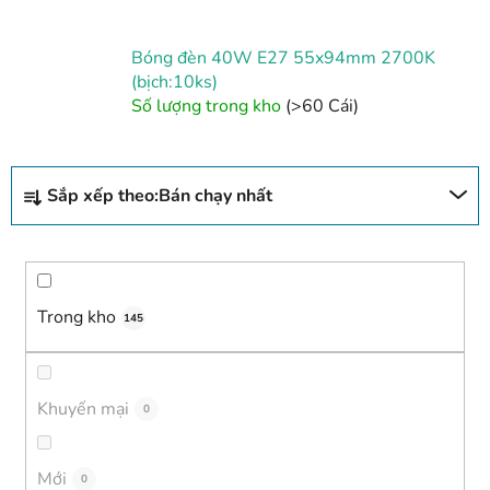
Bóng đèn 40W E27 55x94mm 2700K
(bịch:10ks)
Số lượng trong kho
(>60 Cái)
P
Sắp xếp theo:
Bán chạy nhất
h
â
n
l
o
Trong kho
145
ạ
i
s
Khuyến mại
0
ả
n
Mới
0