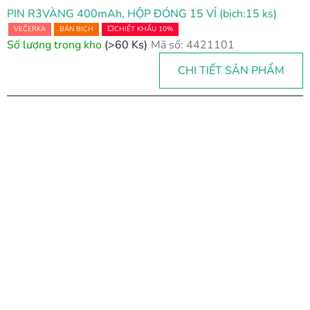
PIN R3VÀNG 400mAh, HỘP ĐÓNG 15 VỈ (bịch:15 ks)
VEČERKA
BÁN BỊCH
💥CHIẾT KHẤU 10%
Số lượng trong kho
(>60 Ks)
Mã số:
4421101
CHI TIẾT SẢN PHẨM