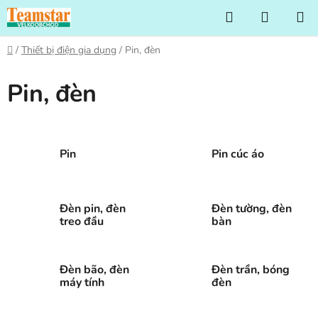
Chuyển
Tìm
GIỎ
qua
kiếm
HÀNG
phần
Trang
/
Thiết bị điện gia dụng
/
Pin, đèn
nội
chủ
dung
Pin, đèn
Pin
Pin cúc áo
Đèn pin, đèn
Đèn tường, đèn
treo đầu
bàn
Đèn bão, đèn
Đèn trần, bóng
máy tính
đèn