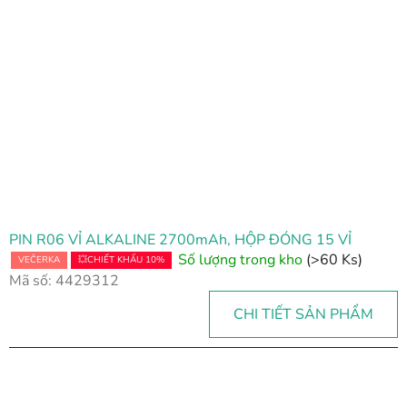
h
s
á
c
h
s
ả
n
p
h
PIN R06 VỈ ALKALINE 2700mAh, HỘP ĐÓNG 15 VỈ
ẩ
Số lượng trong kho
(>60 Ks)
VEČERKA
💥CHIẾT KHẤU 10%
m
Mã số:
4429312
CHI TIẾT SẢN PHẨM