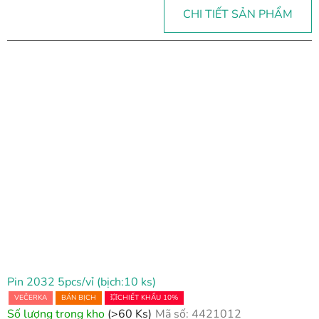
CHI TIẾT SẢN PHẨM
Pin 2032 5pcs/vỉ (bịch:10 ks)
VEČERKA
BÁN BỊCH
💥CHIẾT KHẤU 10%
Số lượng trong kho
(>60 Ks)
Mã số:
4421012