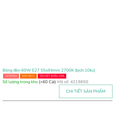
Bóng đèn 60W E27 55x94mm 2700K (bịch:10ks)
VEČERKA
BÁN BỊCH
💥CHIẾT KHẤU 10%
Số lượng trong kho
(>60 Cái)
Mã số:
4219650
CHI TIẾT SẢN PHẨM