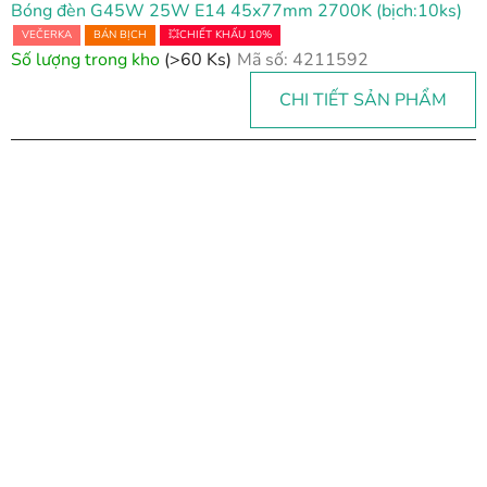
Bóng đèn G45W 25W E14 45x77mm 2700K (bịch:10ks)
VEČERKA
BÁN BỊCH
💥CHIẾT KHẤU 10%
Số lượng trong kho
(>60 Ks)
Mã số:
4211592
CHI TIẾT SẢN PHẨM