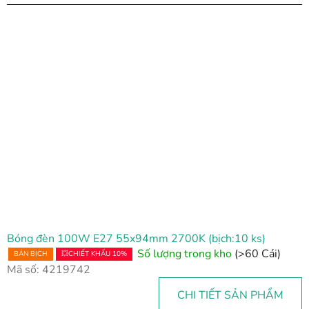
Bóng đèn 100W E27 55x94mm 2700K (bịch:10 ks)
Số lượng trong kho
(>60 Cái)
BÁN BỊCH
💥CHIẾT KHẤU 10%
Mã số:
4219742
CHI TIẾT SẢN PHẨM