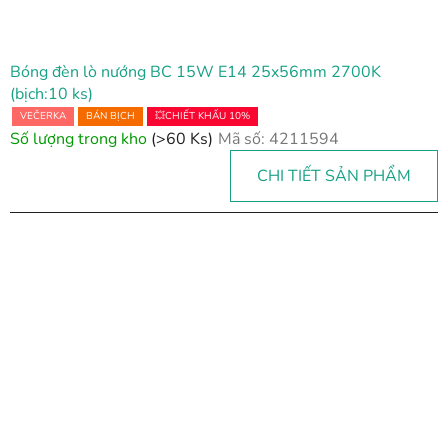
Bóng đèn lò nướng BC 15W E14 25x56mm 2700K
(bịch:10 ks)
VEČERKA
BÁN BỊCH
💥CHIẾT KHẤU 10%
Số lượng trong kho
(>60 Ks)
Mã số:
4211594
CHI TIẾT SẢN PHẨM