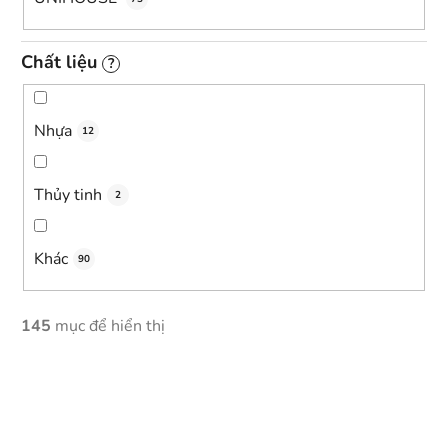
Chất liệu
?
Nhựa
12
Thủy tinh
2
Khác
90
145
mục để hiển thị
D
a
n