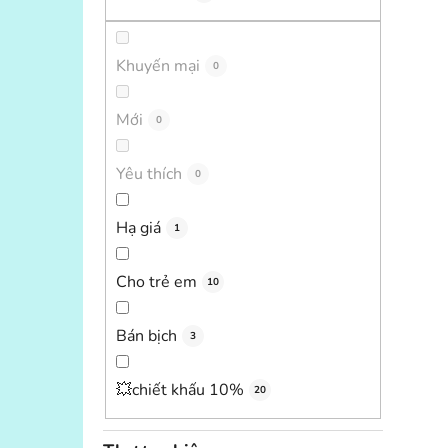
Khuyến mại
0
Mới
0
Yêu thích
0
Hạ giá
1
Cho trẻ em
10
Bán bịch
3
💥chiết khấu 10%
20