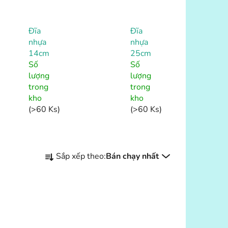
Đĩa
Đĩa
nhựa
nhựa
14cm
25cm
Số
Số
lượng
lượng
trong
trong
kho
kho
(>60 Ks)
(>60 Ks)
P
Sắp xếp theo:
Bán chạy nhất
h
â
n
l
o
CHI TIẾT
ạ