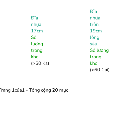
Đĩa
Đĩa
nhựa
nhựa
tròn
17cm
19cm
Số
lòng
lượng
sâu
trong
Số lượng
kho
trong
(>60 Ks)
kho
(>60 Cái)
Trang
1
của
1
- Tổng cộng
20
mục
D
Đĩa nhựa 17cm
a
CHO TRẺ EM
💥CHIẾT KHẤU 10%
n
Số lượng trong kho
(>60 Ks)
h