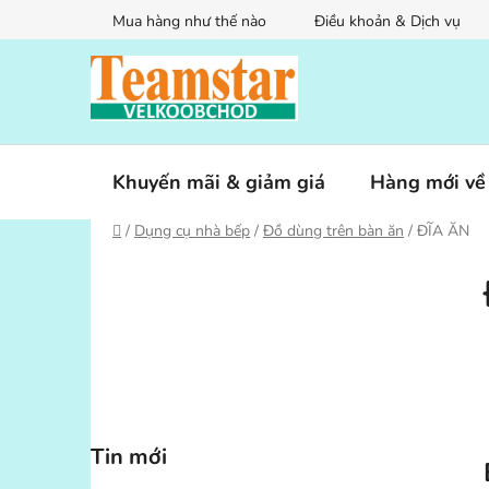
Chuyển
Mua hàng như thế nào
Điều khoản & Dịch vụ
qua
phần
nội
dung
Khuyến mãi & giảm giá
Hàng mới về
Trang
/
Dụng cụ nhà bếp
/
Đồ dùng trên bàn ăn
/
ĐĨA ĂN
chủ
T
h
a
n
h
b
ê
Tin mới
n