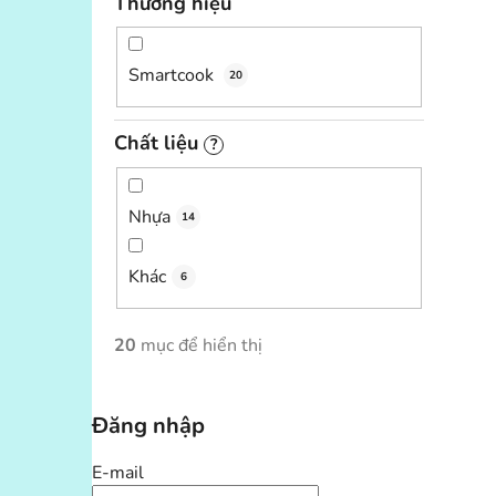
Thương hiệu
Smartcook
20
Chất liệu
?
Nhựa
14
Khác
6
20
mục để hiển thị
Đăng nhập
E-mail