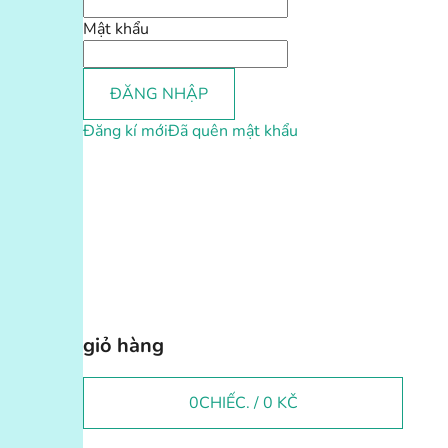
Mật khẩu
ĐĂNG NHẬP
Đăng kí mới
Đã quên mật khẩu
giỏ hàng
0
CHIẾC. /
0 KČ