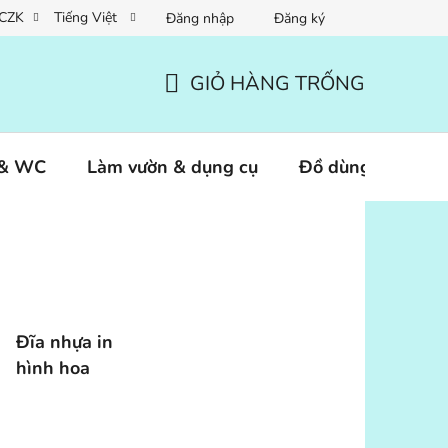
CZK
Tiếng Việt
Đăng nhập
Đăng ký
GIỎ HÀNG TRỐNG
GIỎ
HÀNG
 & WC
Làm vườn & dụng cụ
Đồ dùng thú cưn
Đĩa nhựa in
hình hoa