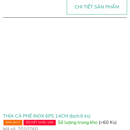
CHI TIẾT SẢN PHẨM
THÌA CÀ PHÊ INOX 6PS 14CM (bịch:6 ks)
Số lượng trong kho
(>60 Ks)
BÁN BỊCH
💥CHIẾT KHẤU 10%
Mã số:
2010760