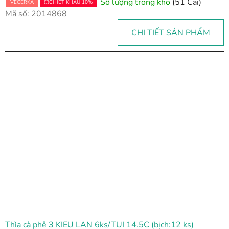
Số lượng trong kho
(51 Cái)
VEČERKA
💥CHIẾT KHẤU 10%
Mã số:
2014868
CHI TIẾT SẢN PHẨM
Thìa cà phê 3 KIEU LAN 6ks/TUI 14.5C (bịch:12 ks)