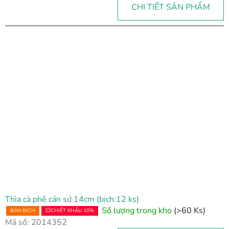
CHI TIẾT SẢN PHẨM
Thìa cà phê cán sứ 14cm (bịch:12 ks)
Số lượng trong kho
(>60 Ks)
BÁN BỊCH
💥CHIẾT KHẤU 10%
Mã số:
2014352