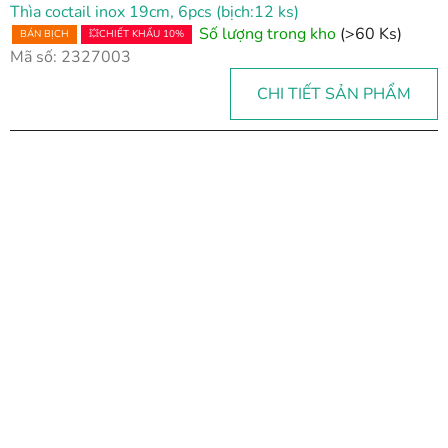
Thìa coctail inox 19cm, 6pcs (bịch:12 ks)
Số lượng trong kho
(>60 Ks)
BÁN BỊCH
💥CHIẾT KHẤU 10%
Mã số:
2327003
CHI TIẾT SẢN PHẨM