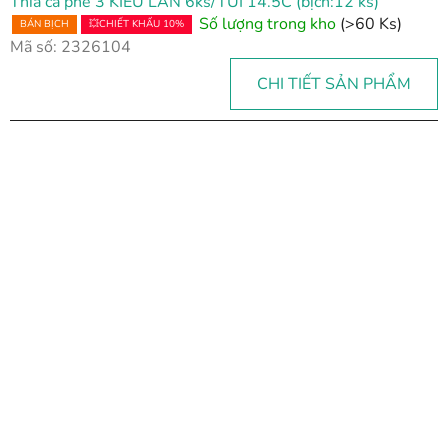
Thìa cà phê 3 KIEU LAN 6ks/TUI 14.5C (bịch:12 ks)
Số lượng trong kho
(>60 Ks)
BÁN BỊCH
💥CHIẾT KHẤU 10%
Mã số:
2326104
CHI TIẾT SẢN PHẨM