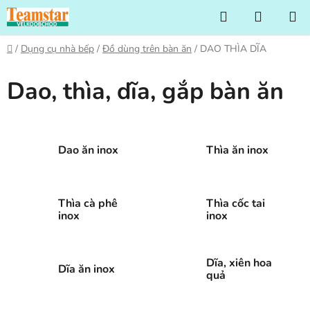
Chuyển
Tìm
GIỎ
qua
kiếm
HÀNG
phần
Trang
/
Dụng cụ nhà bếp
/
Đồ dùng trên bàn ăn
/
DAO THÌA DĨA
nội
chủ
dung
Dao, thìa, dĩa, gắp bàn ăn
Dao ăn inox
Thìa ăn inox
Thìa cà phê
Thìa cốc tai
inox
inox
Dĩa, xiên hoa
Dĩa ăn inox
quả