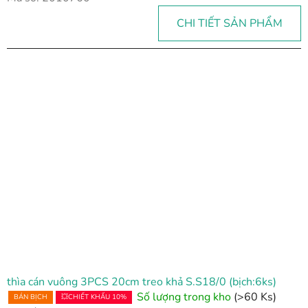
CHI TIẾT SẢN PHẨM
thìa cán vuông 3PCS 20cm treo khả S.S18/0 (bịch:6ks)
Số lượng trong kho
(>60 Ks)
BÁN BỊCH
💥CHIẾT KHẤU 10%