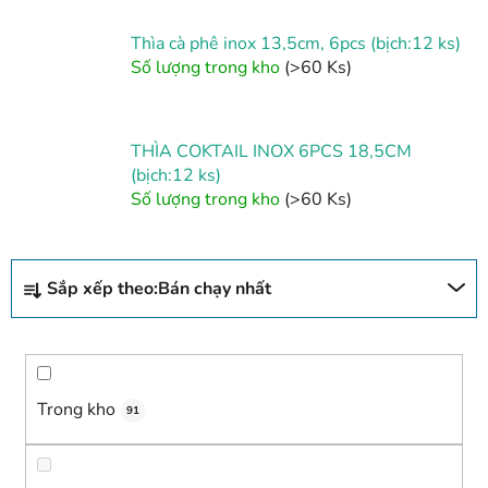
Thìa cà phê inox 13,5cm, 6pcs (bịch:12 ks)
Số lượng trong kho
(>60 Ks)
THÌA COKTAIL INOX 6PCS 18,5CM
(bịch:12 ks)
Số lượng trong kho
(>60 Ks)
P
Sắp xếp theo:
Bán chạy nhất
h
â
n
l
o
Trong kho
91
ạ
i