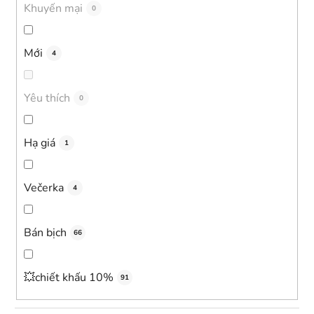
s
Khuyến mại
0
ả
n
Mới
4
p
h
ẩ
Yêu thích
0
m
Hạ giá
1
Večerka
4
Bán bịch
66
💥chiết khấu 10%
91