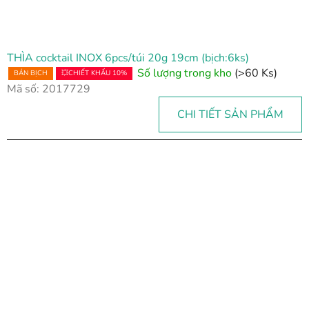
THÌA cocktail INOX 6pcs/túi 20g 19cm (bịch:6ks)
Số lượng trong kho
(>60 Ks)
BÁN BỊCH
💥CHIẾT KHẤU 10%
Mã số:
2017729
CHI TIẾT SẢN PHẨM