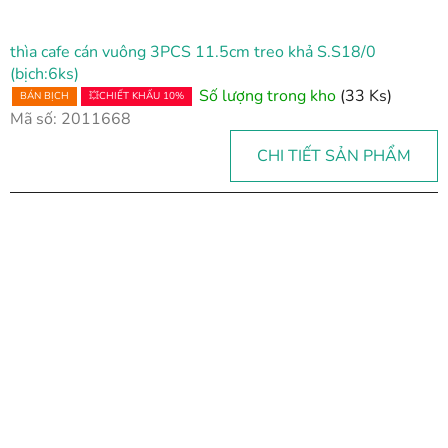
thìa cafe cán vuông 3PCS 11.5cm treo khả S.S18/0
(bịch:6ks)
Số lượng trong kho
(33 Ks)
BÁN BỊCH
💥CHIẾT KHẤU 10%
Mã số:
2011668
CHI TIẾT SẢN PHẨM