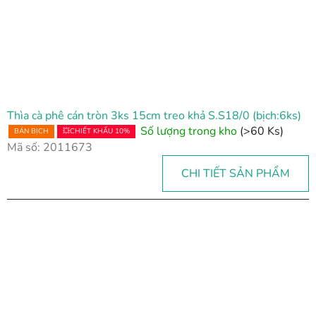
Thìa cà phê cán tròn 3ks 15cm treo khả S.S18/0 (bịch:6ks)
Số lượng trong kho
(>60 Ks)
BÁN BỊCH
💥CHIẾT KHẤU 10%
Mã số:
2011673
CHI TIẾT SẢN PHẨM