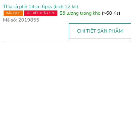
Thìa cà phê 14cm 6pcs (bịch:12 ks)
Số lượng trong kho
(>60 Ks)
BÁN BỊCH
💥CHIẾT KHẤU 10%
Mã số:
2019855
CHI TIẾT SẢN PHẨM