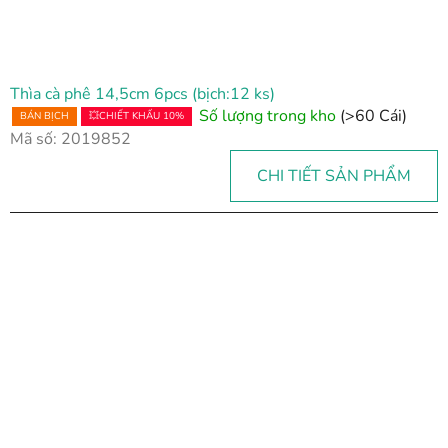
Thìa cà phê 14,5cm 6pcs (bịch:12 ks)
Số lượng trong kho
(>60 Cái)
BÁN BỊCH
💥CHIẾT KHẤU 10%
Mã số:
2019852
CHI TIẾT SẢN PHẨM