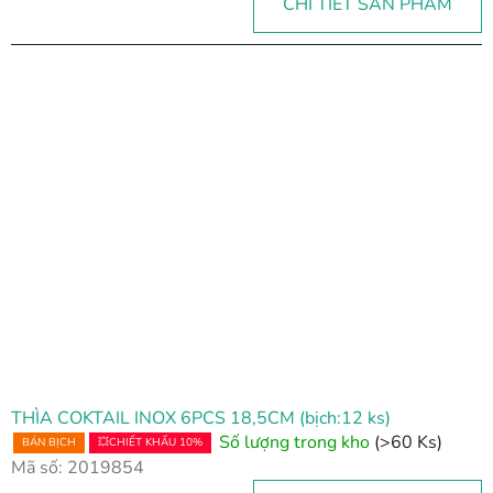
CHI TIẾT SẢN PHẨM
THÌA COKTAIL INOX 6PCS 18,5CM (bịch:12 ks)
Số lượng trong kho
(>60 Ks)
BÁN BỊCH
💥CHIẾT KHẤU 10%
Mã số:
2019854