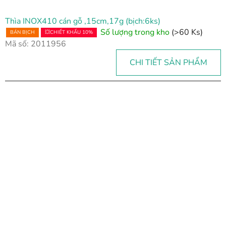
Thìa INOX410 cán gỗ ,15cm,17g (bịch:6ks)
Số lượng trong kho
(>60 Ks)
BÁN BỊCH
💥CHIẾT KHẤU 10%
Mã số:
2011956
CHI TIẾT SẢN PHẨM