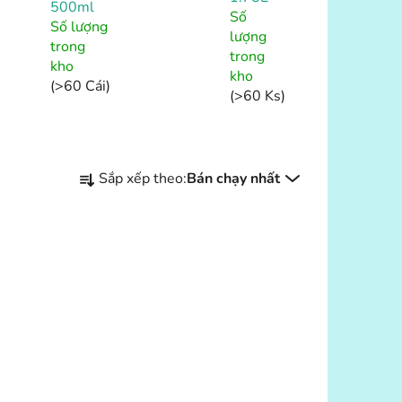
500ml
Số
Số lượng
lượng
trong
trong
kho
kho
(>60 Cái)
(>60 Ks)
P
Sắp xếp theo:
Bán chạy nhất
h
â
n
l
o
CHI TIẾT
ạ
SẢN
i
PHẨM
s
ả
n