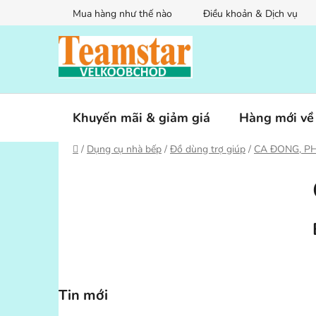
Chuyển
Mua hàng như thế nào
Điều khoản & Dịch vụ
qua
phần
nội
dung
Khuyến mãi & giảm giá
Hàng mới về
Trang
/
Dụng cụ nhà bếp
/
Đồ dùng trợ giúp
/
CA ĐONG, P
chủ
T
h
a
n
h
b
ê
Tin mới
n