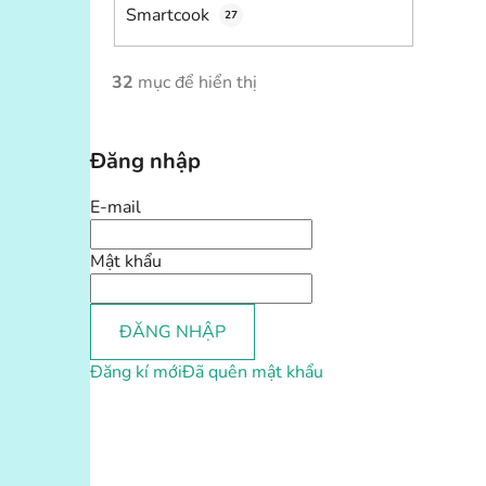
Smartcook
27
32
mục để hiển thị
Đăng nhập
E-mail
Mật khẩu
ĐĂNG NHẬP
Đăng kí mới
Đã quên mật khẩu