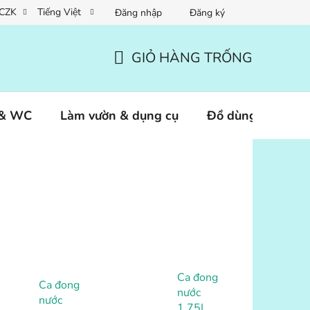
CZK
Tiếng Việt
Đăng nhập
Đăng ký
GIỎ HÀNG TRỐNG
GIỎ
HÀNG
 & WC
Làm vườn & dụng cụ
Đồ dùng thú cưn
Ca đong
Ca đong
nước
nước
1.75L