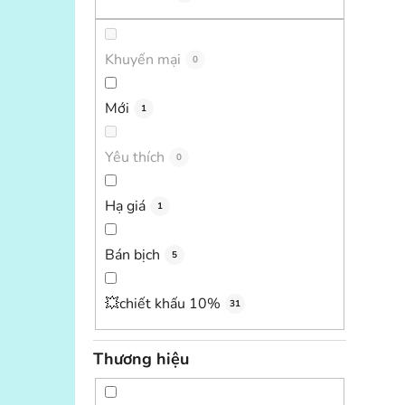
Khuyến mại
0
Mới
1
Yêu thích
0
Hạ giá
1
Bán bịch
5
💥chiết khấu 10%
31
Thương hiệu