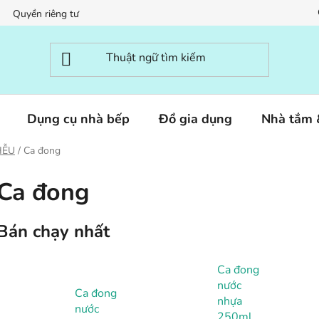
Quyền riêng tư
Dụng cụ nhà bếp
Đồ gia dụng
Nhà tắm
HỄU
/
Ca đong
Ca đong
Bán chạy nhất
Ca đong
nước
Ca đong
nhựa
nước
250ml