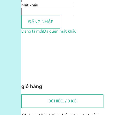
Mật khẩu
ĐĂNG NHẬP
Đăng kí mới
Đã quên mật khẩu
giỏ hàng
0
CHIẾC. /
0 KČ