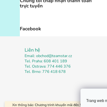
Chúng tôi chấp nhận thanh toán
trực tuyến
Facebook
C
h
Liên hệ
â
Email: obchod@teamstar.cz
Tel. Praha: 608 401 189
n
Tel. Ostrava: 774 446 376
t
Tel. Brno: 776 418 678
r
a
n
g
Trang web n
Điều khoản
Quyền riêng tư
Liên hệ
Vận tả
Xin thông báo: Chương trình khuyến mãi đến 52% đặc biệt dàn