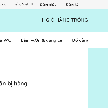
CZK
Tiếng Việt
Đăng nhập
Đăng ký
GIỎ HÀNG TRỐNG
GIỎ
HÀNG
 & WC
Làm vườn & dụng cụ
Đồ dùng thú cưn
ẩn bị hàng