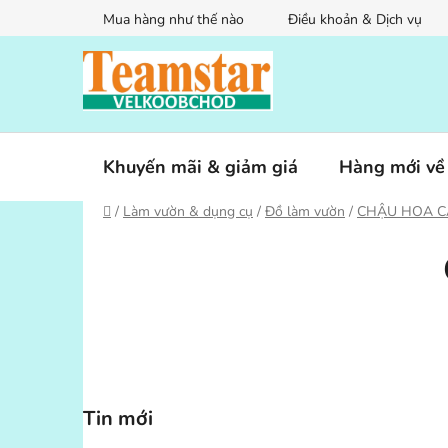
Chuyển
Mua hàng như thế nào
Điều khoản & Dịch vụ
qua
phần
nội
dung
Khuyến mãi & giảm giá
Hàng mới về
Trang
/
Làm vườn & dụng cụ
/
Đồ làm vườn
/
CHẬU HOA C
chủ
T
h
a
n
h
b
ê
Tin mới
n