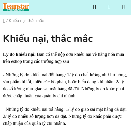
Chuyển
Tìm
GIỎ
qua
kiếm
HÀNG
phần
Trang
/
Khiếu nại, thắc mắc
nội
chủ
dung
Khiếu nại, thắc mắc
Lý do khiếu nại:
Bạn có thể nộp đơn khiếu nại về hàng hóa mua
trên eshop trong các trường hợp sau
- Những lý do khiếu nại đổi hàng: 1/lý do chất lượng như hư hỏng,
sản phẩm bị lỗi, thiếu các bộ phận, hoặc biến dạng khi nhận; 2/ lý
do số lượng như giao sai mặt hàng đã đặt. Những lý do khác phải
được chấp thuận của quản lý chi nhánh.
- Những lý do khiếu nại trả hàng: 1/ lý do giao sai mặt hàng đã đặt;
2/ lý do nhiều số lượng hơn đã đặt. Những lý do khác phải được
chấp thuận của quản lý chi nhánh.