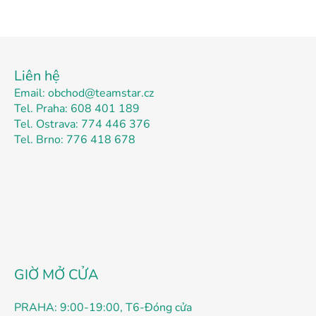
C
h
Liên hệ
â
Email: obchod@teamstar.cz
n
Tel. Praha: 608 401 189
t
Tel. Ostrava: 774 446 376
r
Tel. Brno: 776 418 678
a
n
g
GIỜ MỞ CỬA
PRAHA: 9:00-19:00, T6-Đóng cửa