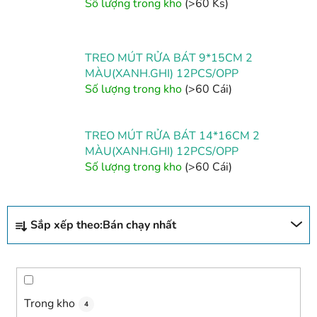
Số lượng trong kho
(>60 Ks)
TREO MÚT RỬA BÁT 9*15CM 2
MÀU(XANH.GHI) 12PCS/OPP
Số lượng trong kho
(>60 Cái)
TREO MÚT RỬA BÁT 14*16CM 2
MÀU(XANH.GHI) 12PCS/OPP
Số lượng trong kho
(>60 Cái)
P
Sắp xếp theo:
Bán chạy nhất
h
â
n
l
o
Trong kho
4