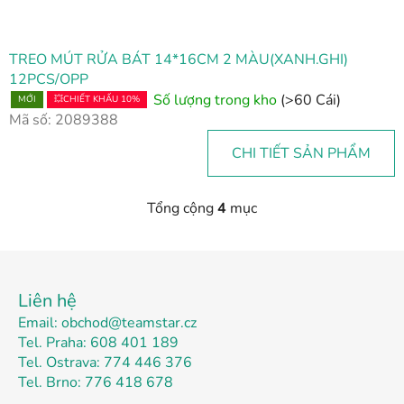
TREO MÚT RỬA BÁT 14*16CM 2 MÀU(XANH.GHI)
12PCS/OPP
Số lượng trong kho
(>60 Cái)
MỚI
💥CHIẾT KHẤU 10%
Mã số:
2089388
CHI TIẾT SẢN PHẨM
Tổng cộng
4
mục
D
a
n
C
h
h
s
Liên hệ
â
á
Email: obchod@teamstar.cz
n
c
Tel. Praha: 608 401 189
t
h
Tel. Ostrava: 774 446 376
c
r
Tel. Brno: 776 418 678
á
a