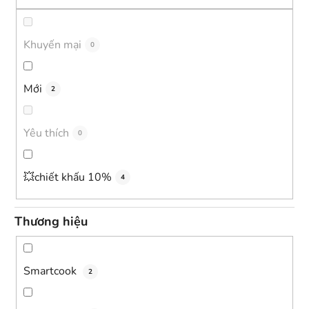
ạ
i
s
Khuyến mại
0
ả
n
Mới
2
p
h
ẩ
Yêu thích
0
m
💥chiết khấu 10%
4
Thương hiệu
Smartcook
2