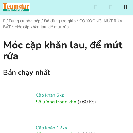
Chuyển
Tìm
GIỎ
qua
kiếm
HÀNG
phần
Trang
/
Dụng cụ nhà bếp
/
Đồ dùng trợ giúp
/
CỌ XOONG, MÚT RỬA
nội
chủ
BÁT
/
Móc cặp khăn lau, để mút rửa
dung
Móc cặp khăn lau, để mút
rửa
Bán chạy nhất
Cặp khăn 5ks
Số lượng trong kho
(>60 Ks)
Cặp khăn 12ks