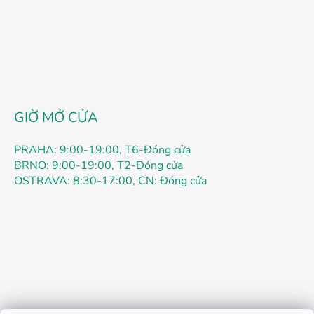
c
n
t
g
ù
y
c
h
ỉ
n
GIỜ MỞ CỬA
h
PRAHA: 9:00-19:00, T6-Đóng cửa
BRNO: 9:00-19:00, T2-Đóng cửa
OSTRAVA: 8:30-17:00, CN: Đóng cửa