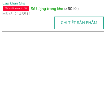
Cặp khăn 5ks
ẩ
Số lượng trong kho
(>60 Ks)
💥CHIẾT KHẤU 10%
m
Mã số:
2146511
CHI TIẾT SẢN PHẨM