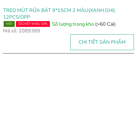
TREO MÚT RỬA BÁT 9*15CM 2 MÀU(XANH.GHI)
12PCS/OPP
Số lượng trong kho
(>60 Cái)
MỚI
💥CHIẾT KHẤU 10%
Mã số:
2089389
CHI TIẾT SẢN PHẨM