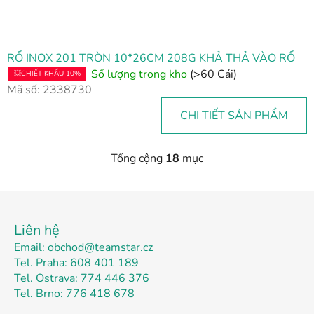
RỔ INOX 201 TRÒN 10*26CM 208G KHẢ THẢ VÀO RỔ
Số lượng trong kho
(>60 Cái)
💥CHIẾT KHẤU 10%
Mã số:
2338730
CHI TIẾT SẢN PHẨM
Tổng cộng
18
mục
D
a
n
C
h
h
s
Liên hệ
â
á
Email: obchod@teamstar.cz
n
c
Tel. Praha: 608 401 189
t
h
Tel. Ostrava: 774 446 376
c
r
Tel. Brno: 776 418 678
á
a