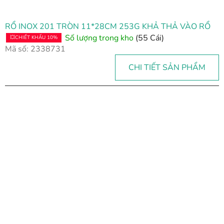
RỔ INOX 201 TRÒN 11*28CM 253G KHẢ THẢ VÀO RỔ
Số lượng trong kho
(55 Cái)
💥CHIẾT KHẤU 10%
Mã số:
2338731
CHI TIẾT SẢN PHẨM