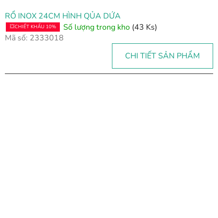
RỔ INOX 24CM HÌNH QỦA DỨA
Số lượng trong kho
(43 Ks)
💥CHIẾT KHẤU 10%
Mã số:
2333018
CHI TIẾT SẢN PHẨM