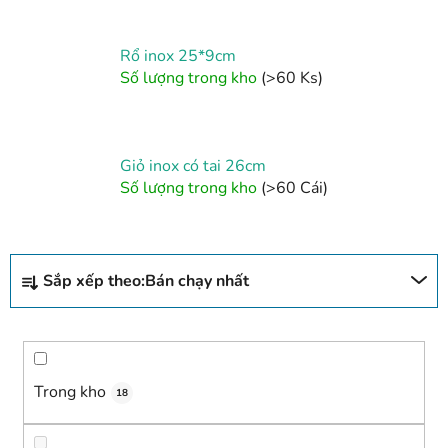
Rổ inox 25*9cm
Số lượng trong kho
(>60 Ks)
Giỏ inox có tai 26cm
Số lượng trong kho
(>60 Cái)
P
Sắp xếp theo:
Bán chạy nhất
h
â
n
l
o
Trong kho
18
ạ
i