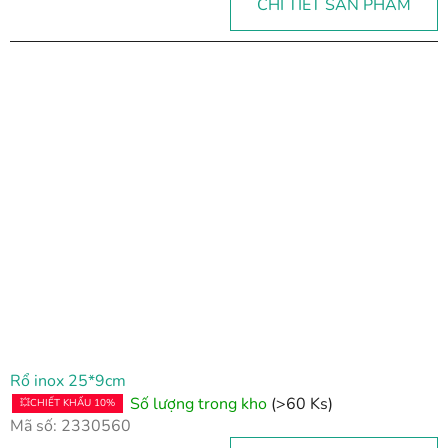
CHI TIẾT SẢN PHẨM
Rổ inox 25*9cm
Số lượng trong kho
(>60 Ks)
💥CHIẾT KHẤU 10%
Mã số:
2330560