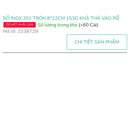
RỔ INOX 201 TRÒN 8*22CM 153G KHẢ THẢ VÀO RỔ
Số lượng trong kho
(>60 Cái)
💥CHIẾT KHẤU 10%
Mã số:
2338729
CHI TIẾT SẢN PHẨM