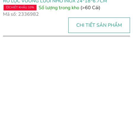
RỔ LỌC VUÔNG LƯỚI NHỎ INOX 24*18*6.7CM
Số lượng trong kho
(>60 Cái)
💥CHIẾT KHẤU 10%
Mã số:
2336982
CHI TIẾT SẢN PHẨM