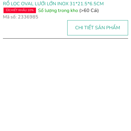
RỔ LỌC OVAL LƯỚI LỚN INOX 31*21.5*6.5CM
Số lượng trong kho
(>60 Cái)
💥CHIẾT KHẤU 10%
Mã số:
2336985
CHI TIẾT SẢN PHẨM