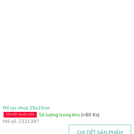
D
a
n
h
s
á
c
h
s
ả
n
p
h
Rổ lọc nhựa 25x10cm
ẩ
Số lượng trong kho
(>60 Ks)
💥CHIẾT KHẤU 10%
m
Mã số:
2331397
CHI TIẾT SẢN PHẨM