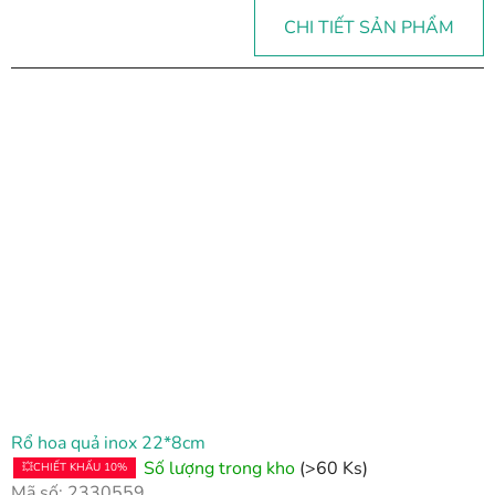
CHI TIẾT SẢN PHẨM
Rổ hoa quả inox 22*8cm
Số lượng trong kho
(>60 Ks)
💥CHIẾT KHẤU 10%
Mã số:
2330559