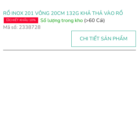
RỔ INOX 201 VÔNG 20CM 132G KHẢ THẢ VÀO RỔ
Số lượng trong kho
(>60 Cái)
💥CHIẾT KHẤU 10%
Mã số:
2338728
CHI TIẾT SẢN PHẨM