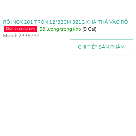
RỔ INOX 201 TRÒN 12*32CM 321G KHẢ THẢ VÀO RỔ
Số lượng trong kho
(9 Cái)
💥CHIẾT KHẤU 10%
Mã số:
2338732
CHI TIẾT SẢN PHẨM