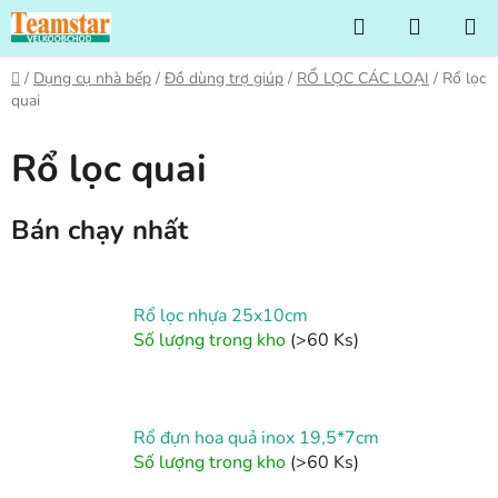
Chuyển
Tìm
GIỎ
qua
kiếm
HÀNG
phần
Trang
/
Dụng cụ nhà bếp
/
Đồ dùng trợ giúp
/
RỔ LỌC CÁC LOẠI
/
Rổ lọc
nội
chủ
quai
dung
Rổ lọc quai
Bán chạy nhất
Rổ lọc nhựa 25x10cm
Số lượng trong kho
(>60 Ks)
Rổ đựn hoa quả inox 19,5*7cm
Số lượng trong kho
(>60 Ks)