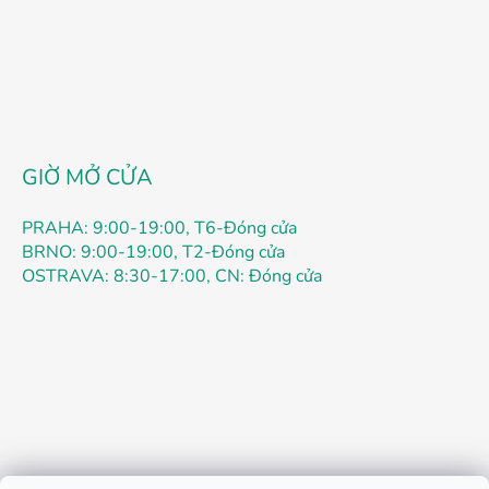
c
n
t
g
ù
y
c
h
ỉ
n
GIỜ MỞ CỬA
h
PRAHA: 9:00-19:00, T6-Đóng cửa
BRNO: 9:00-19:00, T2-Đóng cửa
OSTRAVA: 8:30-17:00, CN: Đóng cửa