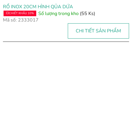
RỔ INOX 20CM HÌNH QỦA DỨA
Số lượng trong kho
(55 Ks)
💥CHIẾT KHẤU 10%
Mã số:
2333017
CHI TIẾT SẢN PHẨM