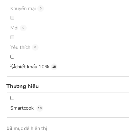
s
Khuyến mại
0
ả
n
Mới
0
p
h
ẩ
Yêu thích
0
m
💥chiết khấu 10%
18
Thương hiệu
Smartcook
18
18
mục để hiển thị