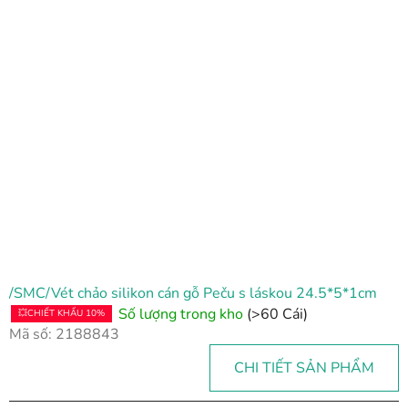
/SMC/Vét chảo silikon cán gỗ Peču s láskou 24.5*5*1cm
Số lượng trong kho
(>60 Cái)
💥CHIẾT KHẤU 10%
Mã số:
2188843
CHI TIẾT SẢN PHẨM