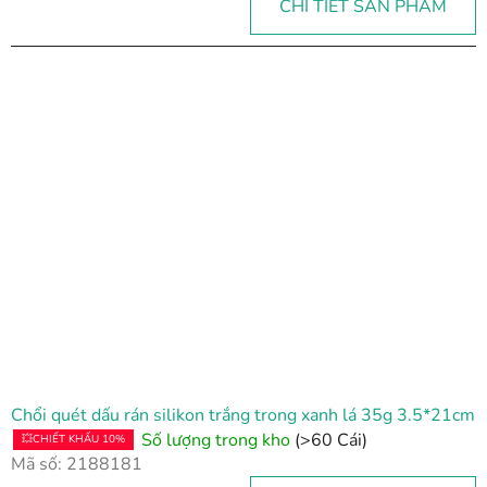
CHI TIẾT SẢN PHẨM
Chổi quét dấu rán silikon trắng trong xanh lá 35g 3.5*21cm
Số lượng trong kho
(>60 Cái)
💥CHIẾT KHẤU 10%
Mã số:
2188181