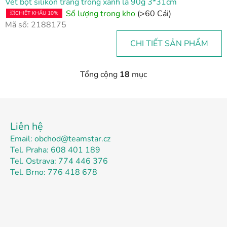
Vét bột silikon trắng trong xanh lá 90g 3*31cm
Số lượng trong kho
(>60 Cái)
💥CHIẾT KHẤU 10%
Mã số:
2188175
CHI TIẾT SẢN PHẨM
Tổng cộng
18
mục
D
a
n
C
h
h
s
Liên hệ
â
á
Email: obchod@teamstar.cz
n
c
Tel. Praha: 608 401 189
t
h
Tel. Ostrava: 774 446 376
c
r
Tel. Brno: 776 418 678
á
a
c
n
t
g
ù
y