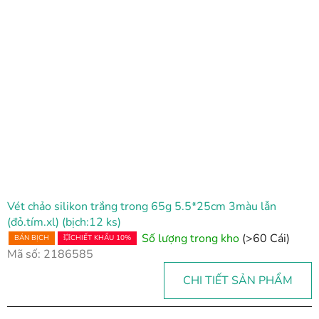
Vét chảo silikon trắng trong 65g 5.5*25cm 3màu lẫn
(đỏ.tím.xl) (bịch:12 ks)
Số lượng trong kho
(>60 Cái)
BÁN BỊCH
💥CHIẾT KHẤU 10%
Mã số:
2186585
CHI TIẾT SẢN PHẨM