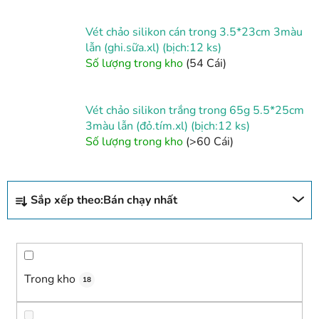
Vét chảo silikon cán trong 3.5*23cm 3màu
lẫn (ghi.sữa.xl) (bịch:12 ks)
Số lượng trong kho
(54 Cái)
Vét chảo silikon trắng trong 65g 5.5*25cm
3màu lẫn (đỏ.tím.xl) (bịch:12 ks)
Số lượng trong kho
(>60 Cái)
P
Sắp xếp theo:
Bán chạy nhất
h
â
n
l
o
Trong kho
18
ạ
i