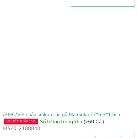
/SMC/Vét chảo silikon cán gỗ Maminka 27*6,3*1,5cm
Số lượng trong kho
(>60 Cái)
💥CHIẾT KHẤU 10%
Mã số:
2188840