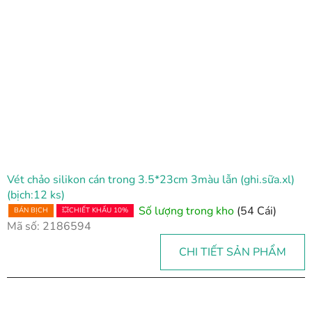
Vét chảo silikon cán trong 3.5*23cm 3màu lẫn (ghi.sữa.xl)
(bịch:12 ks)
Số lượng trong kho
(54 Cái)
BÁN BỊCH
💥CHIẾT KHẤU 10%
Mã số:
2186594
CHI TIẾT SẢN PHẨM