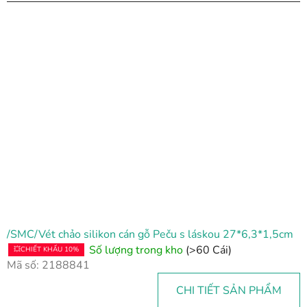
/SMC/Vét chảo silikon cán gỗ Peču s láskou 27*6,3*1,5cm
Số lượng trong kho
(>60 Cái)
💥CHIẾT KHẤU 10%
Mã số:
2188841
CHI TIẾT SẢN PHẨM