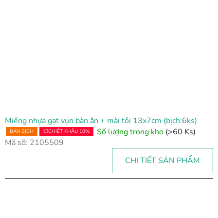
Miếng nhựa gạt vụn bàn ăn + mài tỏi 13x7cm (bịch:6ks)
Số lượng trong kho
(>60 Ks)
BÁN BỊCH
💥CHIẾT KHẤU 10%
Mã số:
2105509
CHI TIẾT SẢN PHẨM