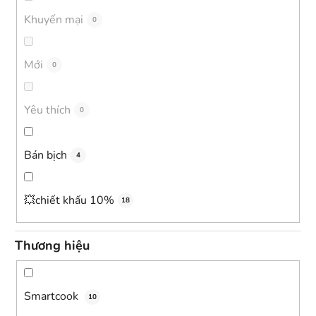
s
Khuyến mại
0
ả
n
Mới
0
p
h
ẩ
Yêu thích
0
m
Bán bịch
4
💥chiết khấu 10%
18
Thương hiệu
Smartcook
10