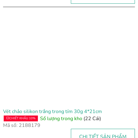
Vét chảo silikon trắng trong tím 30g 4*21cm
Số lượng trong kho
(22 Cái)
💥CHIẾT KHẤU 10%
Mã số:
2188179
CHI TIẾT SẢN PHẨM