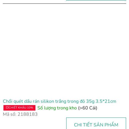
Chổi quét dấu rán silikon trắng trong đỏ 35g 3.5*21cm
Số lượng trong kho
(>60 Cái)
💥CHIẾT KHẤU 10%
Mã số:
2188183
CHI TIẾT SẢN PHẨM