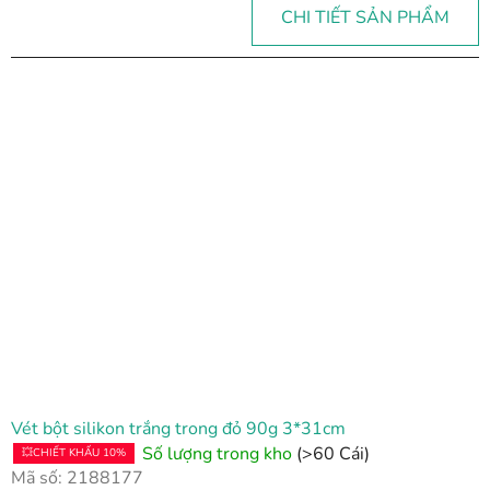
CHI TIẾT SẢN PHẨM
Vét bột silikon trắng trong đỏ 90g 3*31cm
Số lượng trong kho
(>60 Cái)
💥CHIẾT KHẤU 10%
Mã số:
2188177