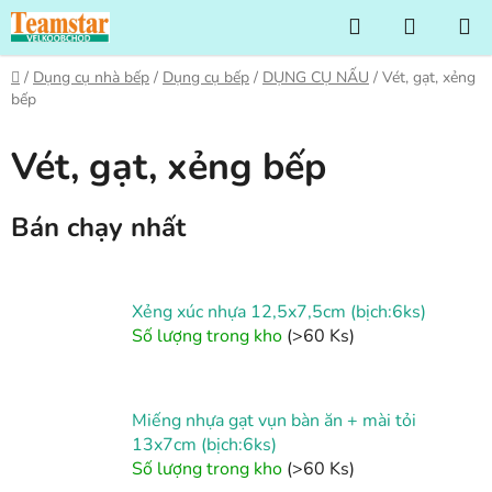
Chuyển
Tìm
GIỎ
qua
kiếm
HÀNG
phần
Trang
/
Dụng cụ nhà bếp
/
Dụng cụ bếp
/
DỤNG CỤ NẤU
/
Vét, gạt, xẻng
nội
chủ
bếp
dung
Vét, gạt, xẻng bếp
Bán chạy nhất
Xẻng xúc nhựa 12,5x7,5cm (bịch:6ks)
Số lượng trong kho
(>60 Ks)
Miếng nhựa gạt vụn bàn ăn + mài tỏi
13x7cm (bịch:6ks)
Số lượng trong kho
(>60 Ks)