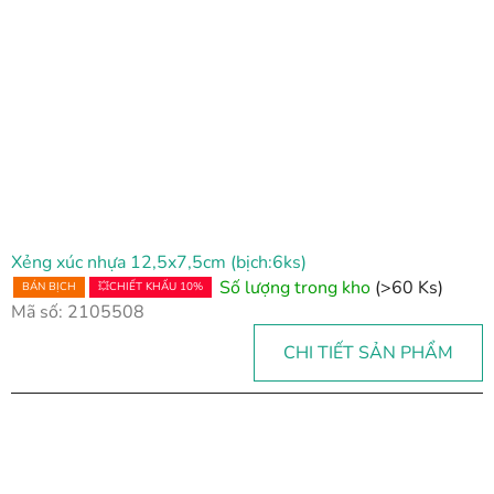
s
á
c
h
s
ả
n
p
h
Xẻng xúc nhựa 12,5x7,5cm (bịch:6ks)
ẩ
Số lượng trong kho
(>60 Ks)
BÁN BỊCH
💥CHIẾT KHẤU 10%
m
Mã số:
2105508
CHI TIẾT SẢN PHẨM