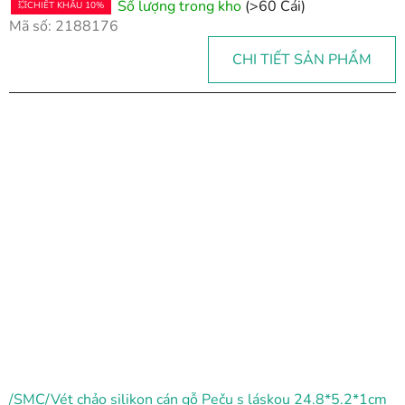
Số lượng trong kho
(>60 Cái)
💥CHIẾT KHẤU 10%
Mã số:
2188176
CHI TIẾT SẢN PHẨM
/SMC/Vét chảo silikon cán gỗ Peču s láskou 24.8*5.2*1cm