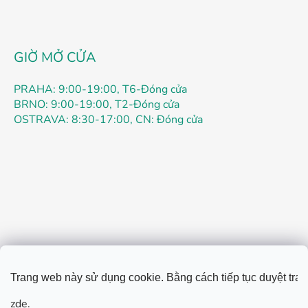
c
h
ỉ
n
GIỜ MỞ CỬA
h
PRAHA: 9:00-19:00, T6-Đóng cửa
BRNO: 9:00-19:00, T2-Đóng cửa
OSTRAVA: 8:30-17:00, CN: Đóng cửa
Điều khoản
Quyền riêng tư
Liên hệ
Vận tải
Trang web này sử dụng cookie. Bằng cách tiếp tục duyệt tran
Mua hàng như thế nào
Hướng dẫn đặt hàng
zde
.
Hướng dẫn đăng ký
Khiếu nại & thắc mắc