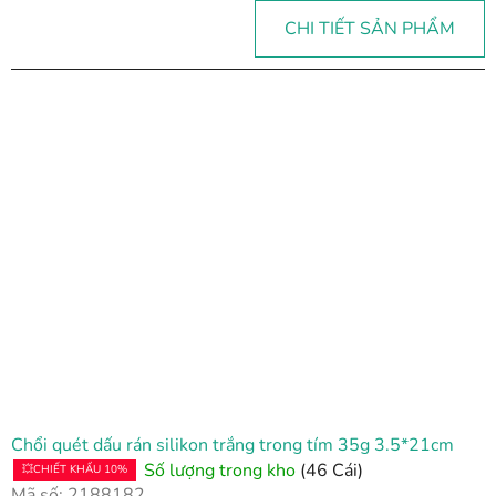
CHI TIẾT SẢN PHẨM
Chổi quét dấu rán silikon trắng trong tím 35g 3.5*21cm
Số lượng trong kho
(46 Cái)
💥CHIẾT KHẤU 10%
Mã số:
2188182