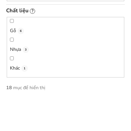
Chất liệu
?
Gỗ
6
Nhựa
3
Khác
1
18
mục để hiển thị
D
a
n
h