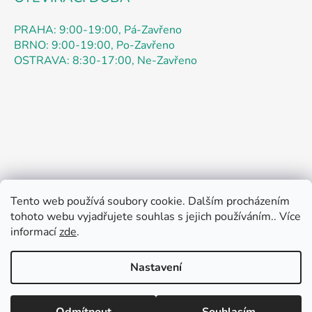
PRAHA: 9:00-19:00, Pá-Zavřeno
BRNO: 9:00-19:00, Po-Zavřeno
OSTRAVA: 8:30-17:00, Ne-Zavřeno
Tento web používá soubory cookie. Dalším procházením
Obchodní podmínky
Podmínky ochrany osobních údajů
tohoto webu vyjadřujete souhlas s jejich používáním.. Více
Kontakty
Doprava
Jak nakupovat
informací
zde
.
Pokyny k objednávce
Pokyny k registraci
Reklamace
Rádi bychom vás informovali: speciální promo akce až 52
O Nás
Otázky
Práce
Oznámení
Zpětný odběr
% je určena výhradně pro OBJEDNÁVKY přes ESHOP
Nastavení
teamstar-praha.cz začíná od 4.8. do 21.8.2026. Admin
právě aktivoval funkci Oblíbené, aby si zákazníci mohli
vytvářet vlastní seznamy produktů. Srdečně zveme