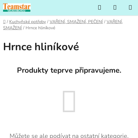
Přejít
Hledat
NÁKUP
na
KOŠÍK
obsah
Domů
/
Kuchyňské potřeby
/
VAŘENÍ, SMAŽENÍ, PEČENÍ
/
VAŘENÍ,
SMAŽENÍ
/
Hrnce hliníkové
Hrnce hliníkové
Produkty teprve připravujeme.
Můžete se ale podívat na ostatní kategorie.