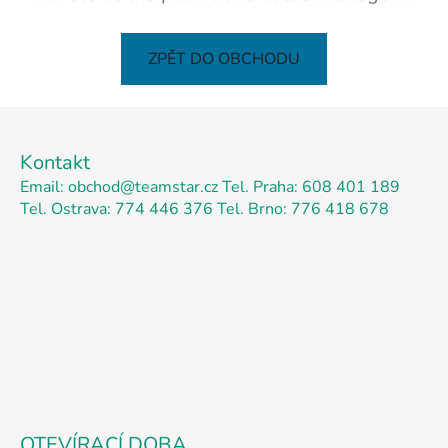
ZPĚT DO OBCHODU
Z
á
Kontakt
p
Email: obchod@teamstar.cz
Tel. Praha: 608 401 189
a
Tel. Ostrava: 774 446 376
Tel. Brno: 776 418 678
t
í
OTEVÍRACÍ DOBA