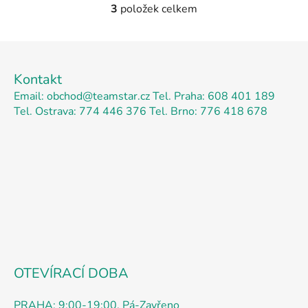
3
položek celkem
O
v
l
Z
á
á
d
Kontakt
p
a
Email: obchod@teamstar.cz
Tel. Praha: 608 401 189
a
c
Tel. Ostrava: 774 446 376
Tel. Brno: 776 418 678
t
í
p
í
r
v
k
y
v
ý
p
i
s
OTEVÍRACÍ DOBA
u
PRAHA: 9:00-19:00, Pá-Zavřeno