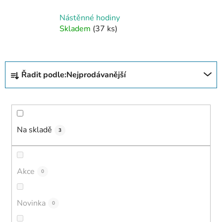
Nástěnné hodiny
Skladem
(37 ks)
Ř
Řadit podle:
Nejprodávanější
a
z
e
n
í
Na skladě
3
p
r
o
Akce
0
d
u
Novinka
0
k
t