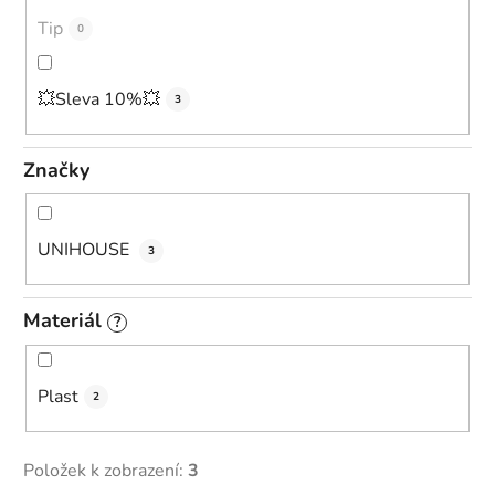
ů
Tip
0
💥Sleva 10%💥
3
Značky
UNIHOUSE
3
Materiál
?
Plast
2
Položek k zobrazení:
3