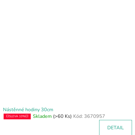
V
ý
p
i
s
p
r
o
d
u
k
t
ů
Nástěnné hodiny 30cm
Skladem
(>60 Ks)
Kód:
3670957
💥SLEVA 10%💥
DETAIL