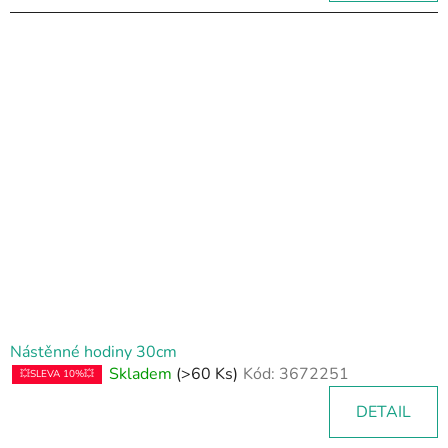
Nástěnné hodiny 30cm
Skladem
(>60 Ks)
Kód:
3672251
💥SLEVA 10%💥
DETAIL