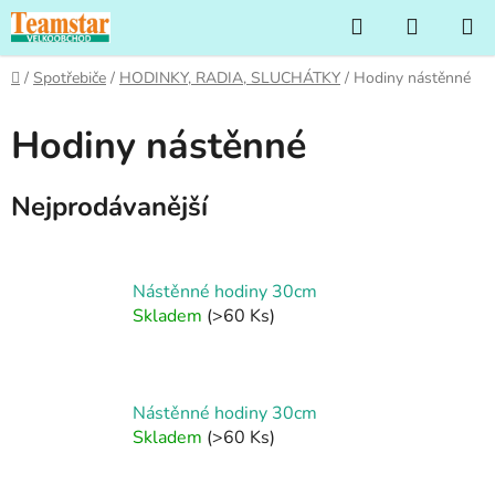
Přejít
Hledat
NÁKUP
na
KOŠÍK
obsah
Domů
/
Spotřebiče
/
HODINKY, RADIA, SLUCHÁTKY
/
Hodiny nástěnné
Hodiny nástěnné
Nejprodávanější
Nástěnné hodiny 30cm
Skladem
(>60 Ks)
Nástěnné hodiny 30cm
Skladem
(>60 Ks)