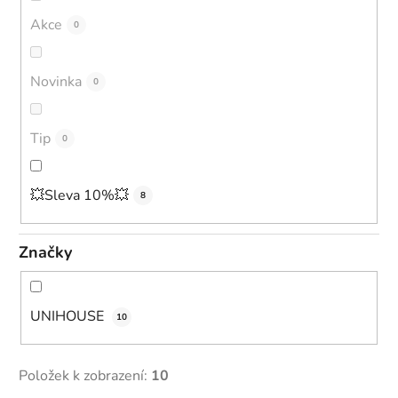
o
Akce
0
d
u
Novinka
0
k
t
ů
Tip
0
💥Sleva 10%💥
8
Značky
UNIHOUSE
10
Položek k zobrazení:
10