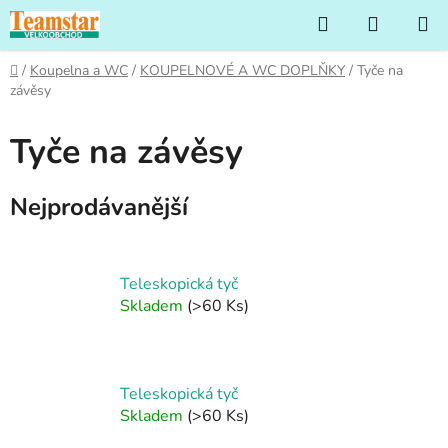
Přejít
Hledat
NÁKUP
na
KOŠÍK
obsah
Domů
/
Koupelna a WC
/
KOUPELNOVÉ A WC DOPLŇKY
/
Tyče na
závěsy
Tyče na závěsy
Nejprodávanější
Teleskopická tyč
Skladem
(>60 Ks)
Teleskopická tyč
Skladem
(>60 Ks)