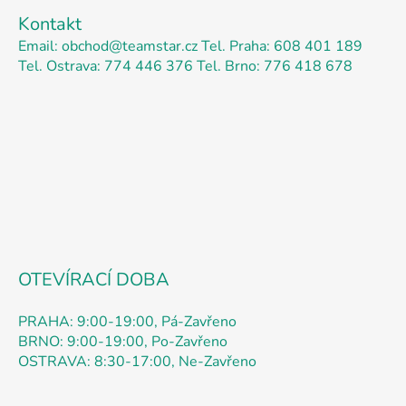
á
d
Kontakt
p
a
Email: obchod@teamstar.cz
Tel. Praha: 608 401 189
a
c
Tel. Ostrava: 774 446 376
Tel. Brno: 776 418 678
t
í
p
í
r
v
k
y
v
ý
p
i
s
OTEVÍRACÍ DOBA
u
PRAHA: 9:00-19:00, Pá-Zavřeno
BRNO: 9:00-19:00, Po-Zavřeno
OSTRAVA: 8:30-17:00, Ne-Zavřeno