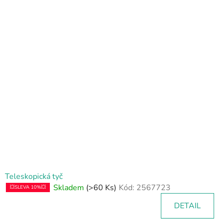
V
ý
p
i
s
p
r
o
d
u
k
t
ů
Teleskopická tyč
Skladem
(>60 Ks)
Kód:
2567723
💥SLEVA 10%💥
DETAIL