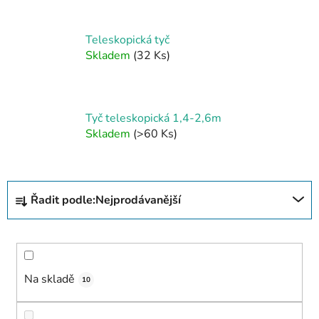
Teleskopická tyč
Skladem
(32 Ks)
Tyč teleskopická 1,4-2,6m
Skladem
(>60 Ks)
Ř
Řadit podle:
Nejprodávanější
a
z
e
n
í
Na skladě
10
p
r