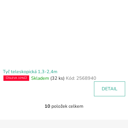
Tyč teleskopická 1,3-2,4m
Skladem
(32 ks)
Kód:
2568940
💥SLEVA 10%💥
DETAIL
10
položek celkem
O
v
l
Z
á