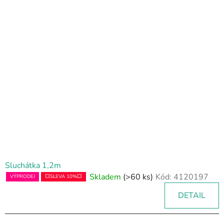
Sluchátka 1,2m
Skladem
(>60 ks)
Kód:
4120197
VÝPRODEJ
💥SLEVA 10%💥
DETAIL