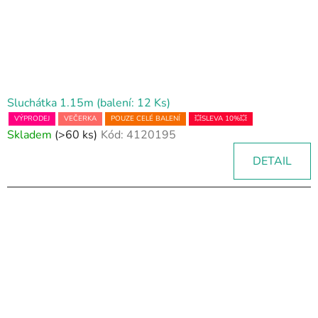
o
d
u
k
t
ů
Sluchátka 1.15m (balení: 12 Ks)
VÝPRODEJ
VEČERKA
POUZE CELÉ BALENÍ
💥SLEVA 10%💥
Skladem
(>60 ks)
Kód:
4120195
DETAIL