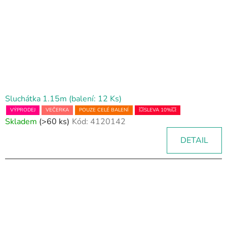
Sluchátka 1.15m (balení: 12 Ks)
VÝPRODEJ
VEČERKA
POUZE CELÉ BALENÍ
💥SLEVA 10%💥
Skladem
(>60 ks)
Kód:
4120142
DETAIL