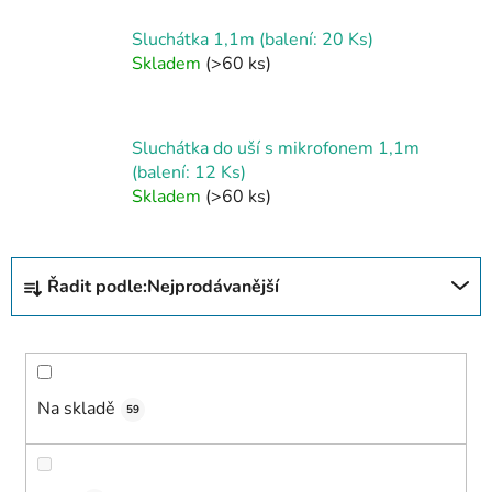
Sluchátka 1,1m (balení: 20 Ks)
Skladem
(>60 ks)
Sluchátka do uší s mikrofonem 1,1m
(balení: 12 Ks)
Skladem
(>60 ks)
Ř
Řadit podle:
Nejprodávanější
a
z
e
n
í
Na skladě
59
p
r