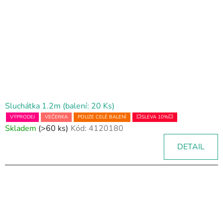
Sluchátka 1.2m (balení: 20 Ks)
VÝPRODEJ
VEČERKA
POUZE CELÉ BALENÍ
💥SLEVA 10%💥
Skladem
(>60 ks)
Kód:
4120180
DETAIL