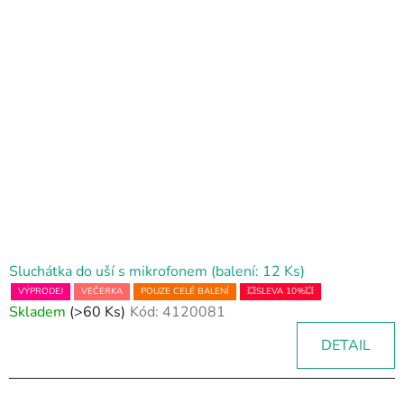
Sluchátka do uší s mikrofonem (balení: 12 Ks)
VÝPRODEJ
VEČERKA
POUZE CELÉ BALENÍ
💥SLEVA 10%💥
Skladem
(>60 Ks)
Kód:
4120081
DETAIL