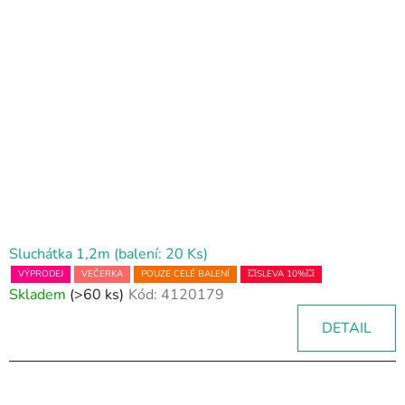
Sluchátka 1,2m (balení: 20 Ks)
VÝPRODEJ
VEČERKA
POUZE CELÉ BALENÍ
💥SLEVA 10%💥
Skladem
(>60 ks)
Kód:
4120179
DETAIL