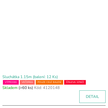
Sluchátka 1.15m (balení: 12 Ks)
VÝPRODEJ
VEČERKA
POUZE CELÉ BALENÍ
💥SLEVA 10%💥
Skladem
(>60 ks)
Kód:
4120148
DETAIL