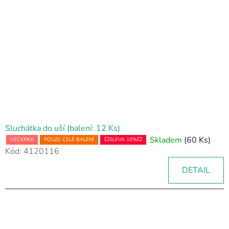
Sluchátka do uší (balení: 12 Ks)
Skladem
(60 Ks)
VEČERKA
POUZE CELÉ BALENÍ
💥SLEVA 10%💥
Kód:
4120116
DETAIL