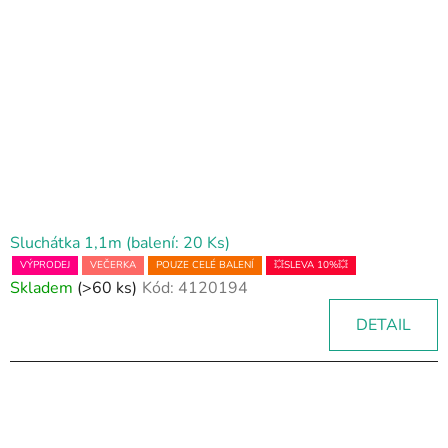
Sluchátka 1,1m (balení: 20 Ks)
VÝPRODEJ
VEČERKA
POUZE CELÉ BALENÍ
💥SLEVA 10%💥
Skladem
(>60 ks)
Kód:
4120194
DETAIL