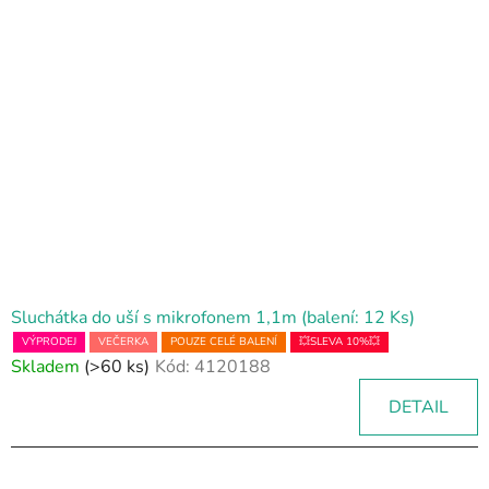
Sluchátka do uší s mikrofonem 1,1m (balení: 12 Ks)
VÝPRODEJ
VEČERKA
POUZE CELÉ BALENÍ
💥SLEVA 10%💥
Skladem
(>60 ks)
Kód:
4120188
DETAIL