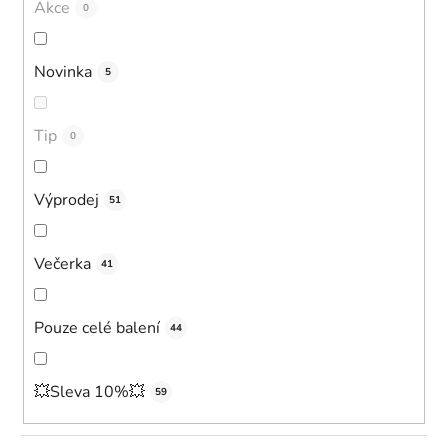
o
Akce
0
d
u
Novinka
5
k
t
ů
Tip
0
Výprodej
51
Večerka
41
Pouze celé balení
44
💥Sleva 10%💥
59