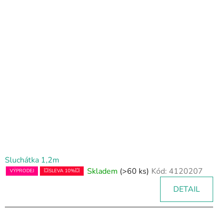
Sluchátka 1,2m
Skladem
(>60 ks)
Kód:
4120207
VÝPRODEJ
💥SLEVA 10%💥
DETAIL