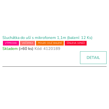
Sluchátka do uší s mikrofonem 1,1m (balení: 12 Ks)
VÝPRODEJ
VEČERKA
POUZE CELÉ BALENÍ
💥SLEVA 10%💥
Skladem
(>60 ks)
Kód:
4120189
DETAIL