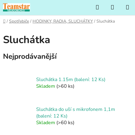
Přejít
Hledat
NÁKUP
na
KOŠÍK
obsah
Domů
/
Spotřebiče
/
HODINKY, RADIA, SLUCHÁTKY
/
Sluchátka
Sluchátka
Nejprodávanější
Sluchátka 1.15m (balení: 12 Ks)
Skladem
(>60 ks)
Sluchátka do uší s mikrofonem 1,1m
(balení: 12 Ks)
Skladem
(>60 ks)