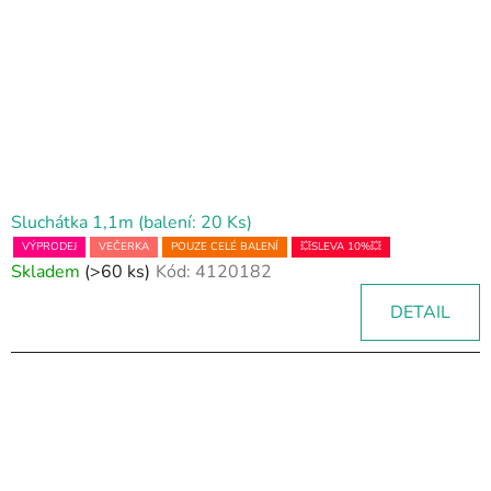
Sluchátka 1,1m (balení: 20 Ks)
VÝPRODEJ
VEČERKA
POUZE CELÉ BALENÍ
💥SLEVA 10%💥
Skladem
(>60 ks)
Kód:
4120182
DETAIL