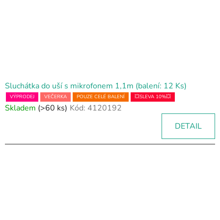
Sluchátka do uší s mikrofonem 1,1m (balení: 12 Ks)
VÝPRODEJ
VEČERKA
POUZE CELÉ BALENÍ
💥SLEVA 10%💥
Skladem
(>60 ks)
Kód:
4120192
DETAIL