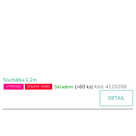
Sluchátka 1,2m
Skladem
(>60 ks)
Kód:
4120208
VÝPRODEJ
💥SLEVA 10%💥
DETAIL