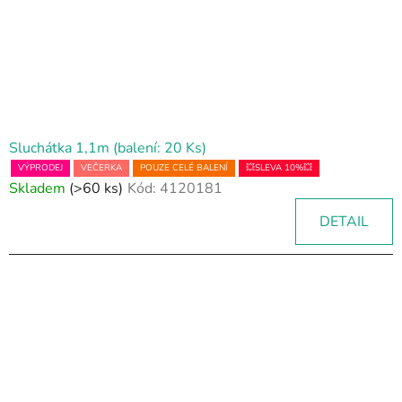
Sluchátka 1,1m (balení: 20 Ks)
VÝPRODEJ
VEČERKA
POUZE CELÉ BALENÍ
💥SLEVA 10%💥
Skladem
(>60 ks)
Kód:
4120181
DETAIL