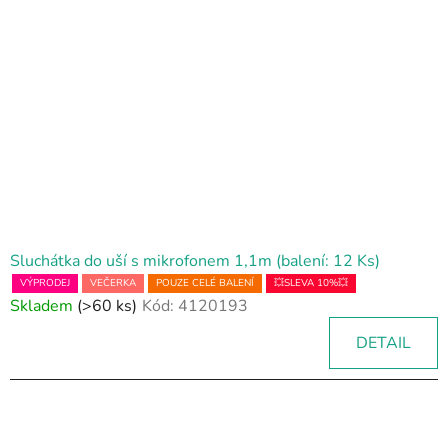
Sluchátka do uší s mikrofonem 1,1m (balení: 12 Ks)
VÝPRODEJ
VEČERKA
POUZE CELÉ BALENÍ
💥SLEVA 10%💥
Skladem
(>60 ks)
Kód:
4120193
DETAIL