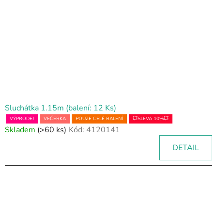
Sluchátka 1.15m (balení: 12 Ks)
VÝPRODEJ
VEČERKA
POUZE CELÉ BALENÍ
💥SLEVA 10%💥
Skladem
(>60 ks)
Kód:
4120141
DETAIL