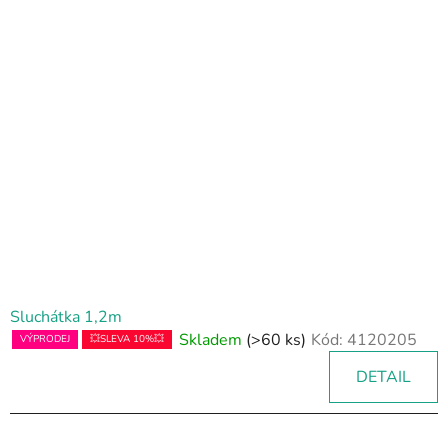
Sluchátka 1,2m
Skladem
(>60 ks)
Kód:
4120205
VÝPRODEJ
💥SLEVA 10%💥
DETAIL