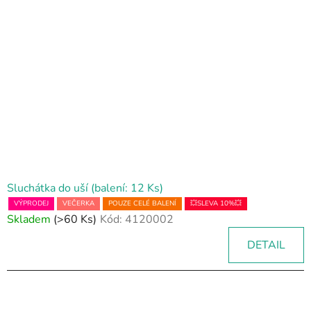
Sluchátka do uší (balení: 12 Ks)
VÝPRODEJ
VEČERKA
POUZE CELÉ BALENÍ
💥SLEVA 10%💥
Skladem
(>60 Ks)
Kód:
4120002
DETAIL