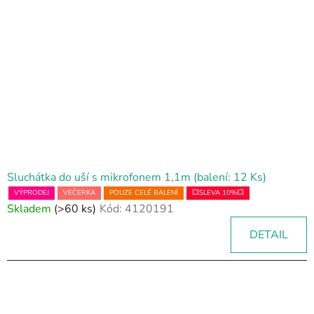
Sluchátka do uší s mikrofonem 1,1m (balení: 12 Ks)
VÝPRODEJ
VEČERKA
POUZE CELÉ BALENÍ
💥SLEVA 10%💥
Skladem
(>60 ks)
Kód:
4120191
DETAIL