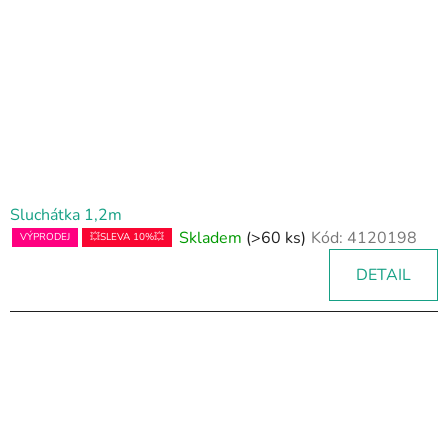
Sluchátka 1,2m
Skladem
(>60 ks)
Kód:
4120198
VÝPRODEJ
💥SLEVA 10%💥
DETAIL