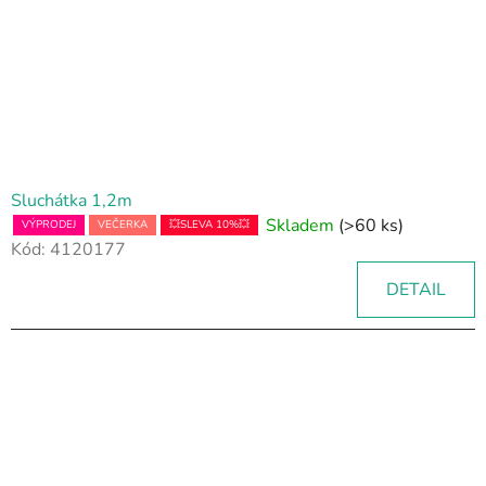
Sluchátka 1,2m
Skladem
(>60 ks)
VÝPRODEJ
VEČERKA
💥SLEVA 10%💥
Kód:
4120177
DETAIL