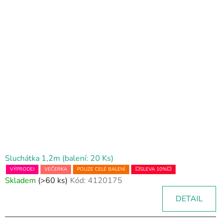
Sluchátka 1,2m (balení: 20 Ks)
VÝPRODEJ
VEČERKA
POUZE CELÉ BALENÍ
💥SLEVA 10%💥
Skladem
(>60 ks)
Kód:
4120175
DETAIL