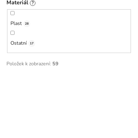
Materiál
?
Plast
28
Ostatní
17
Položek k zobrazení:
59
V
ý
p
i
s
p
r