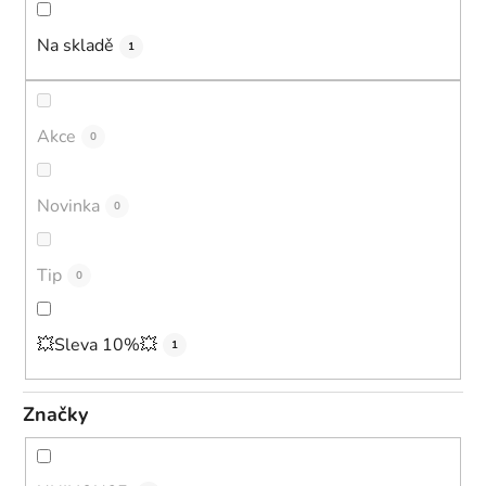
n
í
Na skladě
1
p
r
o
Akce
0
d
u
Novinka
0
k
t
ů
Tip
0
💥Sleva 10%💥
1
Značky