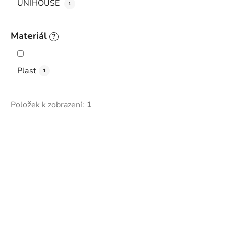
UNIHOUSE
1
Materiál
?
Plast
1
Položek k zobrazení:
1
V
ý
p
i
s
p
r
o