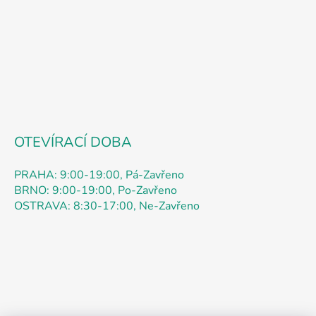
p
í
r
v
k
y
v
ý
p
i
s
OTEVÍRACÍ DOBA
u
PRAHA: 9:00-19:00, Pá-Zavřeno
BRNO: 9:00-19:00, Po-Zavřeno
OSTRAVA: 8:30-17:00, Ne-Zavřeno