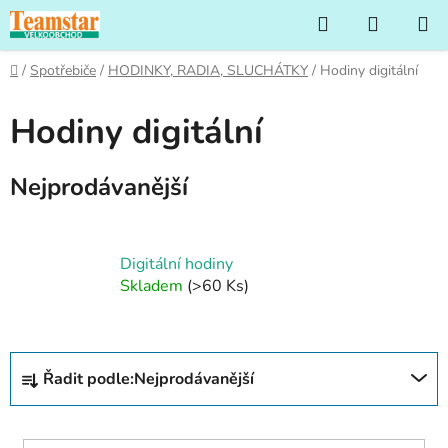
Přejít
Hledat
NÁKUP
na
KOŠÍK
obsah
Domů
/
Spotřebiče
/
HODINKY, RADIA, SLUCHÁTKY
/
Hodiny digitální
Hodiny digitální
Nejprodávanější
Digitální hodiny
Skladem
(>60 Ks)
Ř
Řadit podle:
Nejprodávanější
a
z
e