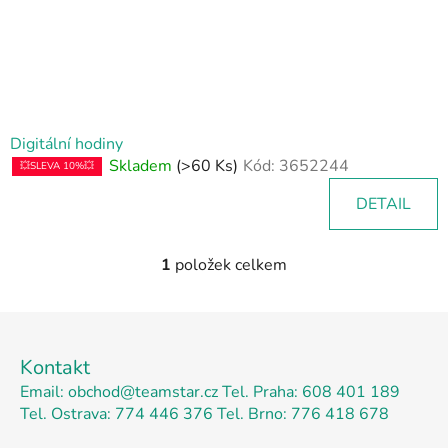
d
u
k
t
ů
Digitální hodiny
Skladem
(>60 Ks)
Kód:
3652244
💥SLEVA 10%💥
DETAIL
1
položek celkem
O
v
l
Z
á
á
d
Kontakt
p
a
Email: obchod@teamstar.cz
Tel. Praha: 608 401 189
a
c
Tel. Ostrava: 774 446 376
Tel. Brno: 776 418 678
t
í