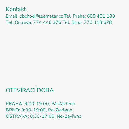
á
á
d
Kontakt
p
a
Email: obchod@teamstar.cz
Tel. Praha: 608 401 189
a
c
Tel. Ostrava: 774 446 376
Tel. Brno: 776 418 678
t
í
p
í
r
v
k
y
v
ý
p
i
s
OTEVÍRACÍ DOBA
u
PRAHA: 9:00-19:00, Pá-Zavřeno
BRNO: 9:00-19:00, Po-Zavřeno
OSTRAVA: 8:30-17:00, Ne-Zavřeno