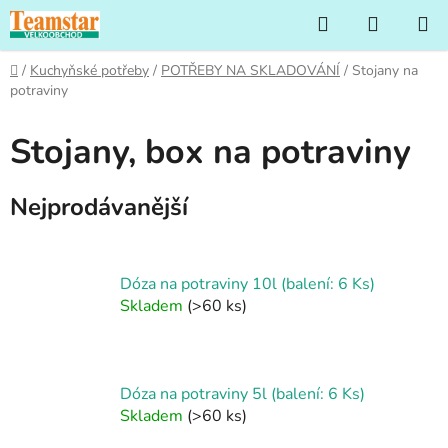
Přejít
Hledat
NÁKUP
na
KOŠÍK
obsah
Domů
/
Kuchyňské potřeby
/
POTŘEBY NA SKLADOVÁNÍ
/
Stojany na
potraviny
Stojany, box na potraviny
Nejprodávanější
Dóza na potraviny 10l (balení: 6 Ks)
Skladem
(>60 ks)
Dóza na potraviny 5l (balení: 6 Ks)
Skladem
(>60 ks)