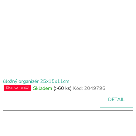
úložný organizér 25x15x11cm
Skladem
(>60 ks)
Kód:
2049796
💥SLEVA 10%💥
DETAIL