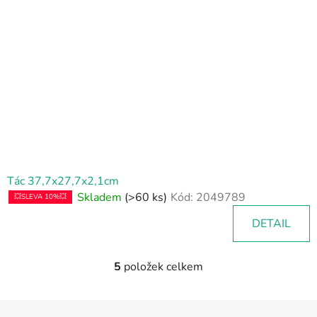
Tác 37,7x27,7x2,1cm
Skladem
(>60 ks)
Kód:
2049789
💥SLEVA 10%💥
DETAIL
5
položek celkem
O
v
l
Z