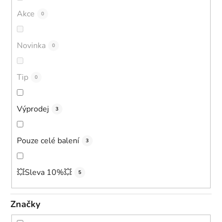
o
Akce
0
d
u
Novinka
0
k
t
ů
Tip
0
Výprodej
3
Pouze celé balení
3
💥Sleva 10%💥
5
Značky