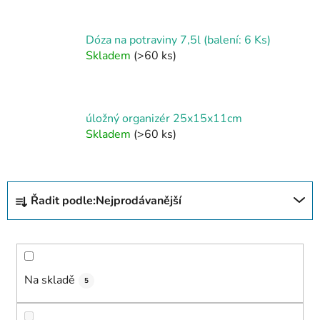
Dóza na potraviny 7,5l (balení: 6 Ks)
Skladem
(>60 ks)
úložný organizér 25x15x11cm
Skladem
(>60 ks)
Ř
Řadit podle:
Nejprodávanější
a
z
e
n
í
Na skladě
5
p
r