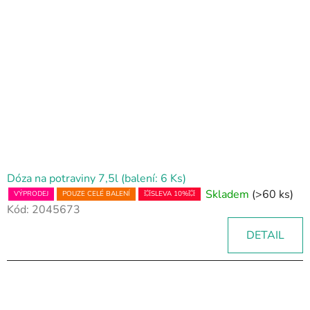
Dóza na potraviny 7,5l (balení: 6 Ks)
Skladem
(>60 ks)
VÝPRODEJ
POUZE CELÉ BALENÍ
💥SLEVA 10%💥
Kód:
2045673
DETAIL