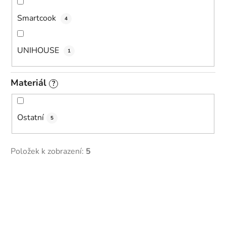
Smartcook
4
UNIHOUSE
1
Materiál
?
Ostatní
5
Položek k zobrazení:
5
V
ý
p
i