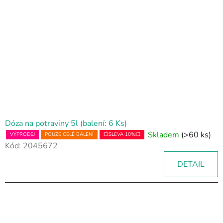
Dóza na potraviny 5l (balení: 6 Ks)
Skladem
(>60 ks)
VÝPRODEJ
POUZE CELÉ BALENÍ
💥SLEVA 10%💥
Kód:
2045672
DETAIL