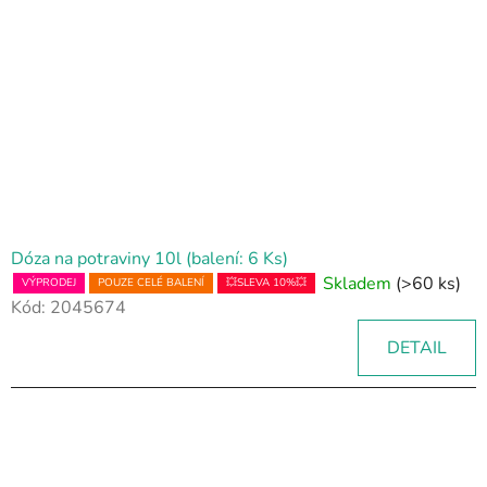
s
p
r
o
d
u
k
t
ů
Dóza na potraviny 10l (balení: 6 Ks)
Skladem
(>60 ks)
VÝPRODEJ
POUZE CELÉ BALENÍ
💥SLEVA 10%💥
Kód:
2045674
DETAIL