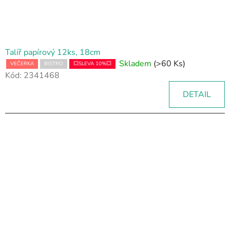
Talíř papírový 12ks, 18cm
Skladem
(>60 Ks)
VEČERKA
BISTRO
💥SLEVA 10%💥
Kód:
2341468
DETAIL