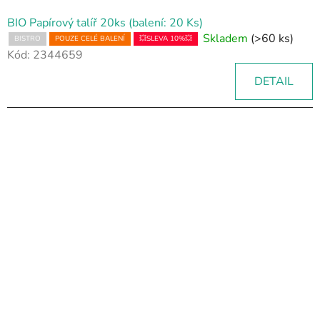
BIO Papírový talíř 20ks (balení: 20 Ks)
Skladem
(>60 ks)
BISTRO
POUZE CELÉ BALENÍ
💥SLEVA 10%💥
Kód:
2344659
DETAIL