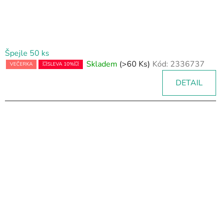
Špejle 50 ks
Skladem
(>60 Ks)
Kód:
2336737
VEČERKA
💥SLEVA 10%💥
DETAIL