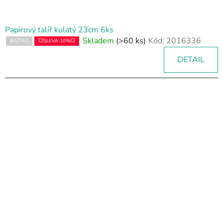
Papírový talíř kulatý 23cm 6ks
Skladem
(>60 ks)
Kód:
2016336
BISTRO
💥SLEVA 10%💥
DETAIL