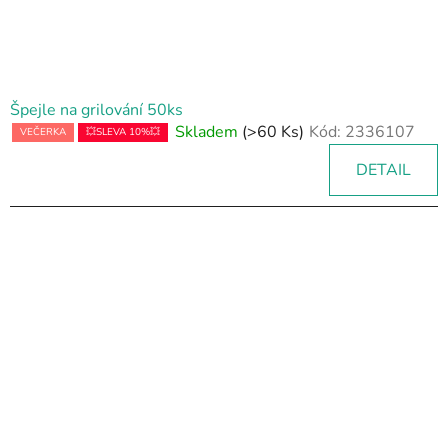
Špejle na grilování 50ks
Skladem
(>60 Ks)
Kód:
2336107
VEČERKA
💥SLEVA 10%💥
DETAIL