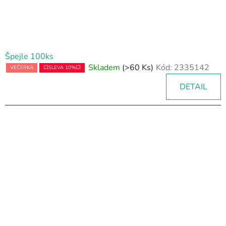
Špejle 100ks
Skladem
(>60 Ks)
Kód:
2335142
VEČERKA
💥SLEVA 10%💥
DETAIL