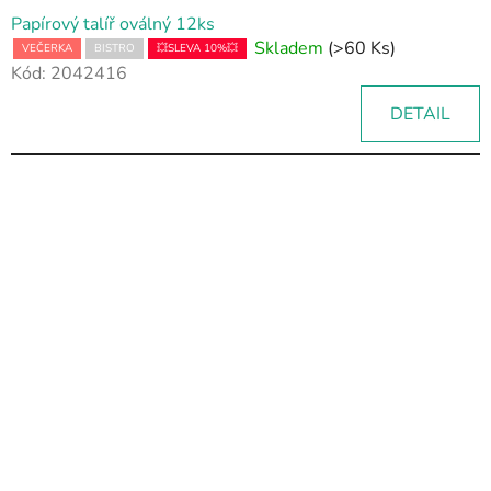
Papírový talíř oválný 12ks
Skladem
(>60 Ks)
VEČERKA
BISTRO
💥SLEVA 10%💥
Kód:
2042416
DETAIL