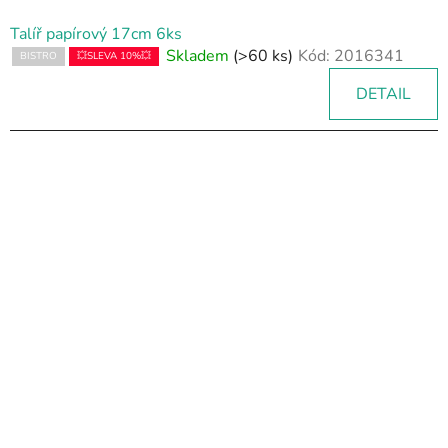
Talíř papírový 17cm 6ks
Skladem
(>60 ks)
Kód:
2016341
BISTRO
💥SLEVA 10%💥
DETAIL