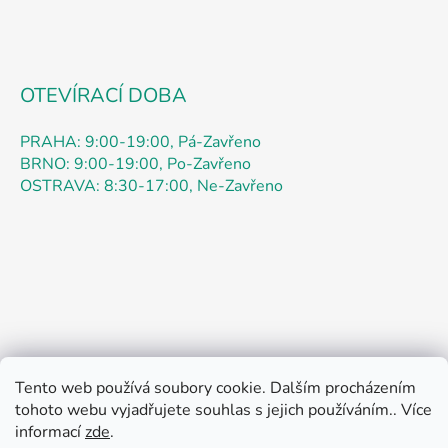
v
ý
p
i
s
OTEVÍRACÍ DOBA
u
PRAHA: 9:00-19:00, Pá-Zavřeno
BRNO: 9:00-19:00, Po-Zavřeno
OSTRAVA: 8:30-17:00, Ne-Zavřeno
Tento web používá soubory cookie. Dalším procházením
Obchodní podmínky
Podmínky ochrany osobních údajů
tohoto webu vyjadřujete souhlas s jejich používáním.. Více
Kontakty
Doprava
Jak nakupovat
informací
zde
.