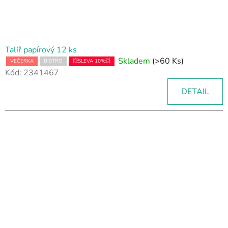
Talíř papírový 12 ks
Skladem
(>60 Ks)
VEČERKA
BISTRO
💥SLEVA 10%💥
Kód:
2341467
DETAIL