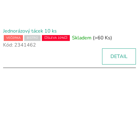
Jednorázový tácek 10 ks
Skladem
(>60 Ks)
VEČERKA
BISTRO
💥SLEVA 10%💥
Kód:
2341462
DETAIL