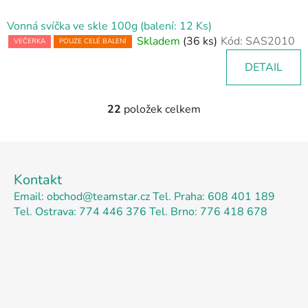
Vonná svíčka ve skle 100g (balení: 12 Ks)
Skladem
(36 ks)
Kód:
SAS2010
VEČERKA
POUZE CELÉ BALENÍ
DETAIL
22
položek celkem
O
v
l
Z
á
á
d
Kontakt
p
a
Email: obchod@teamstar.cz
Tel. Praha: 608 401 189
a
c
Tel. Ostrava: 774 446 376
Tel. Brno: 776 418 678
t
í
p
í
r
v
k
y