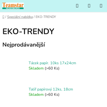
Přejít
Hledat
NÁKUP
na
KOŠÍK
obsah
Domů
/
Speciální nabídka
/
EKO-TRENDY
EKO-TRENDY
Nejprodávanější
Tácek papír. 10ks 17x24cm
Skladem
(>60 Ks)
Talíř papírový 12ks, 18cm
Skladem
(>60 Ks)