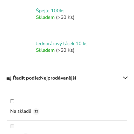
Špejle 100ks
Skladem
(>60 Ks)
Jednorázový tácek 10 ks
Skladem
(>60 Ks)
Ř
Řadit podle:
Nejprodávanější
a
z
e
n
í
Na skladě
22
p
r