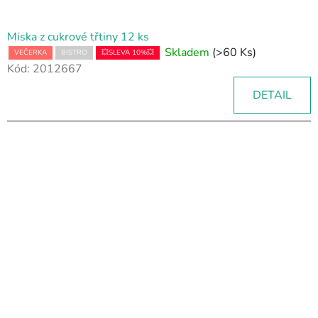
Miska z cukrové třtiny 12 ks
Skladem
(>60 Ks)
VEČERKA
BISTRO
💥SLEVA 10%💥
Kód:
2012667
DETAIL