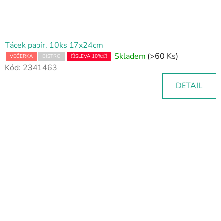
k
t
ů
Tácek papír. 10ks 17x24cm
Skladem
(>60 Ks)
VEČERKA
BISTRO
💥SLEVA 10%💥
Kód:
2341463
DETAIL