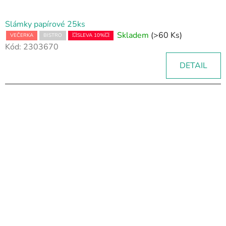
Slámky papírové 25ks
Skladem
(>60 Ks)
VEČERKA
BISTRO
💥SLEVA 10%💥
Kód:
2303670
DETAIL