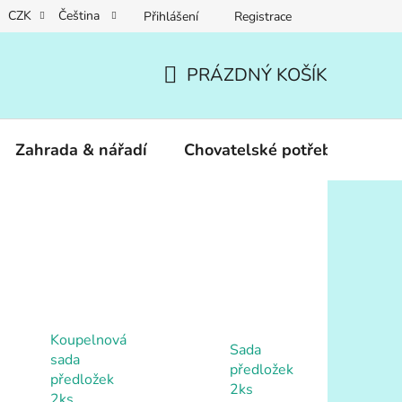
CZK
Čeština
Přihlášení
Registrace
PRÁZDNÝ KOŠÍK
NÁKUPNÍ
KOŠÍK
Zahrada & nářadí
Chovatelské potřeby
Dár
Koupelnová
Sada
sada
předložek
předložek
2ks
2ks