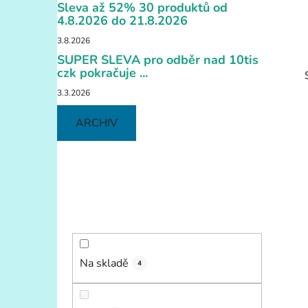
í
Sleva až 52% 30 produktů od
p
4.8.2026 do 21.8.2026
a
3.8.2026
n
SUPER SLEVA pro odběr nad 10tis
e
czk pokračuje ...
l
3.3.2026
ARCHIV
i
Na skladě
4