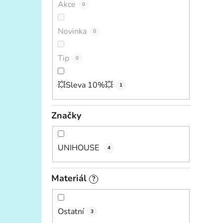
Akce
0
Novinka
0
Tip
0
💥Sleva 10%💥
1
Značky
UNIHOUSE
4
Materiál
?
Ostatní
3