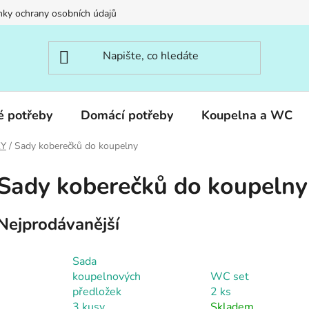
ky ochrany osobních údajů
é potřeby
Domácí potřeby
Koupelna a WC
KY
/
Sady koberečků do koupelny
Sady koberečků do koupelny
Nejprodávanější
Sada
koupelnových
WC set
předložek
2 ks
3 kusy
Skladem