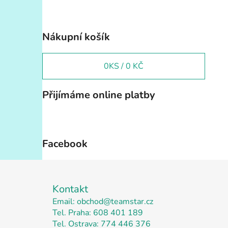
Nákupní košík
0
KS /
0 KČ
Přijímáme online platby
Facebook
Z
á
Kontakt
p
Email: obchod@teamstar.cz
Tel. Praha: 608 401 189
a
Tel. Ostrava: 774 446 376