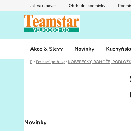
Přejít
Jak nakupovat
Obchodní podmínky
Podmín
na
obsah
Akce & Slevy
Novinky
Kuchyňsk
Domů
/
Domácí potřeby
/
KOBEREČKY, ROHOŽE, PODLOŽ
P
o
s
t
r
a
n
Novinky
n