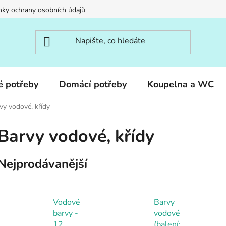
ky ochrany osobních údajů
é potřeby
Domácí potřeby
Koupelna a WC
vy vodové, křídy
Barvy vodové, křídy
Nejprodávanější
Vodové
Barvy
barvy -
vodové
12
(balení: