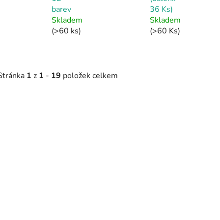
barev
36 Ks)
Skladem
Skladem
(>60 ks)
(>60 Ks)
Stránka
1
z
1
-
19
položek celkem
V
ý
Vodové barvy - 12 barev
p
Skladem
(>60 k
💥SLEVA 10%💥
Kód:
7041019
s
Minimální objednávka 12 Ks
p
EAN: 2891970410191
r
o
d
Barvy vodové (balení: 36 Ks)