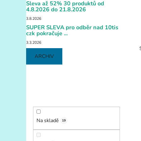
í
Sleva až 52% 30 produktů od
p
4.8.2026 do 21.8.2026
a
3.8.2026
n
SUPER SLEVA pro odběr nad 10tis
e
czk pokračuje ...
l
3.3.2026
ARCHIV
i
Na skladě
19