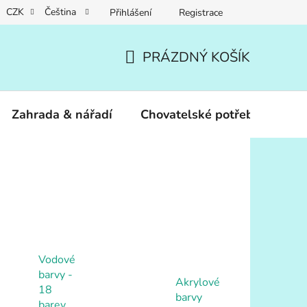
CZK
Čeština
Přihlášení
Registrace
PRÁZDNÝ KOŠÍK
NÁKUPNÍ
KOŠÍK
Zahrada & nářadí
Chovatelské potřeby
Dár
Vodové
barvy -
Akrylové
18
barvy
barev