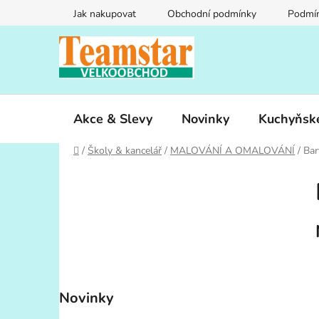
Přejít
Jak nakupovat
Obchodní podmínky
Podmín
na
obsah
Akce & Slevy
Novinky
Kuchyňsk
Domů
/
Školy & kancelář
/
MALOVÁNÍ A OMALOVÁNÍ
/
Bar
P
o
s
t
r
a
n
Novinky
n