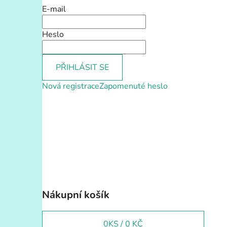
E-mail
Heslo
PŘIHLÁSIT SE
Nová registrace
Zapomenuté heslo
Nákupní košík
0
KS /
0 KČ