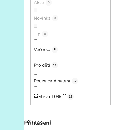
Akce
0
Novinka
0
Tip
0
Večerka
5
Pro děti
11
Pouze celé balení
12
💥Sleva 10%💥
19
Přihlášení