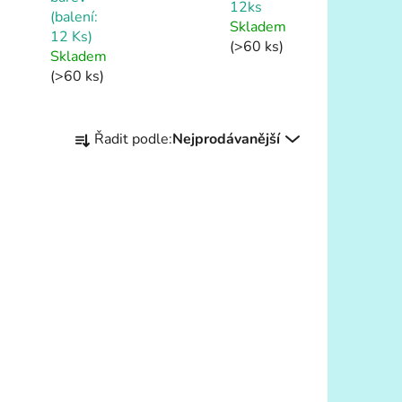
12ks
(balení:
Skladem
12 Ks)
(>60 ks)
Skladem
(>60 ks)
Ř
Řadit podle:
Nejprodávanější
a
z
e
n
í
s)
p
DETAIL
r
o
d
u
k