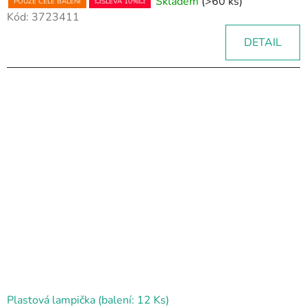
Skladem
(>60 ks)
POUZE CELÉ BALENÍ
💥SLEVA 10%💥
Kód:
3723411
DETAIL
Plastová lampička (balení: 12 Ks)