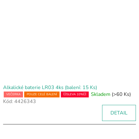
Alkalické baterie LR03 4ks (balení: 15 Ks)
Skladem
(>60 Ks)
VEČERKA
POUZE CELÉ BALENÍ
💥SLEVA 10%💥
Kód:
4426343
DETAIL