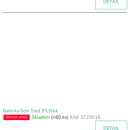
DETAIL
Baterka 6cm 1led 3*LR44
Skladem
(>60 ks)
Kód:
3720016
💥SLEVA 10%💥
DETAIL