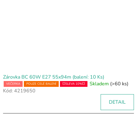
Zárovka BC 60W E27 55x94m (balení: 10 Ks)
Skladem
(>60 ks)
VEČERKA
POUZE CELÉ BALENÍ
💥SLEVA 10%💥
Kód:
4219650
DETAIL