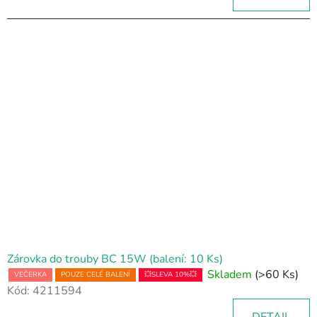
Zárovka do trouby BC 15W (balení: 10 Ks)
Skladem
(>60 Ks)
VEČERKA
POUZE CELÉ BALENÍ
💥SLEVA 10%💥
Kód:
4211594
DETAIL