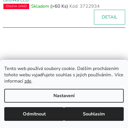
Skladem
(>60 Ks)
Kód:
3722934
💥SLEVA 10%💥
DETAIL
Tento web používá soubory cookie. Dalším procházením
tohoto webu vyjadřujete souhlas s jejich používáním.. Více
informací
zde
.
Rádi bychom vás informovali: speciální promo akce až 52
% je určena výhradně pro OBJEDNÁVKY přes ESHOP
Nastavení
teamstar-praha.cz začíná od 4.8. do 21.8.2026. Admin
právě aktivoval funkci Oblíbené, aby si zákazníci mohli
vytvářet vlastní seznamy produktů. Srdečně zveme
Odmítnout
Souhlasím
všechny zákazníky.
Čelovka 1cob na baterie