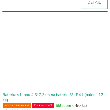
DETAIL
Baterka s lupou 4,3*7,3cm na baterie 3*LR41 (balení: 12
Ks)
Skladem
(>60 ks)
POUZE CELÉ BALENÍ
💥SLEVA 10%💥