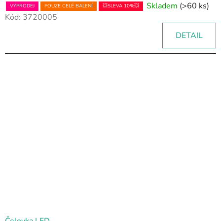
Skladem
(>60 ks)
VÝPRODEJ
POUZE CELÉ BALENÍ
💥SLEVA 10%💥
Kód:
3720005
DETAIL
Čelovka LED