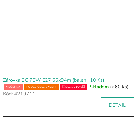
Zárovka BC 75W E27 55x94m (balení: 10 Ks)
Skladem
(>60 ks)
VEČERKA
POUZE CELÉ BALENÍ
💥SLEVA 10%💥
Kód:
4219711
DETAIL