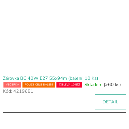
Zárovka BC 40W E27 55x94m (balení: 10 Ks)
Skladem
(>60 ks)
VEČERKA
POUZE CELÉ BALENÍ
💥SLEVA 10%💥
Kód:
4219681
DETAIL