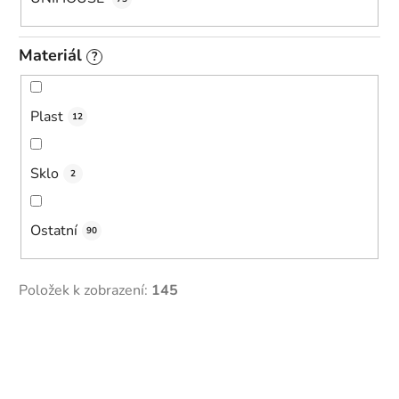
Materiál
?
Plast
12
Sklo
2
Ostatní
90
Položek k zobrazení:
145
V
ý
p