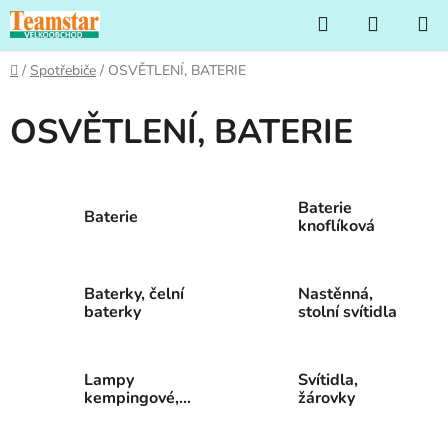
Přejít
Hledat
NÁKUP
na
KOŠÍK
obsah
Domů
/
Spotřebiče
/
OSVĚTLENÍ, BATERIE
OSVĚTLENÍ, BATERIE
Baterie
Baterie
knoflíková
Baterky, čelní
Nastěnná,
baterky
stolní svítidla
Lampy
Svítidla,
kempingové,
žárovky
čtecí, noční