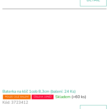
Baterka na klíč 1cob 8,3cm (balení: 24 Ks)
Skladem
(>60 ks)
POUZE CELÉ BALENÍ
💥SLEVA 10%💥
Kód:
3723412