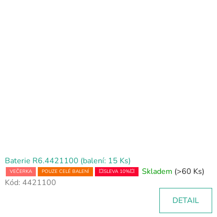
Baterie R6.4421100 (balení: 15 Ks)
Skladem
(>60 Ks)
VEČERKA
POUZE CELÉ BALENÍ
💥SLEVA 10%💥
Kód:
4421100
DETAIL