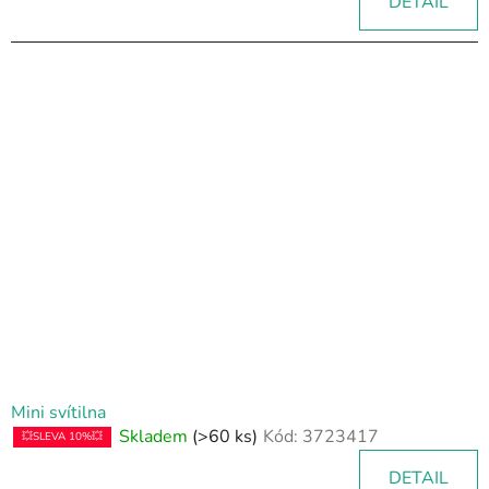
DETAIL
Mini svítilna
Skladem
(>60 ks)
Kód:
3723417
💥SLEVA 10%💥
DETAIL