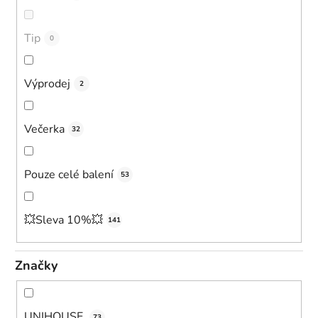
k
t
ů
Tip
0
Výprodej
2
Večerka
32
Pouze celé balení
53
💥Sleva 10%💥
141
Značky
UNIHOUSE
73