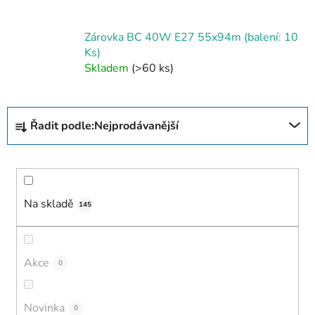
Zárovka BC 40W E27 55x94m (balení: 10
Ks)
Skladem
(>60 ks)
Ř
Řadit podle:
Nejprodávanější
a
z
e
n
í
Na skladě
145
p
r
o
Akce
0
d
u
Novinka
0