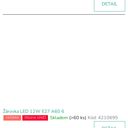
DETAIL
Žárovka LED 12W E27 A60 6
Skladem
(>60 ks)
Kód:
4210695
VEČERKA
💥SLEVA 10%💥