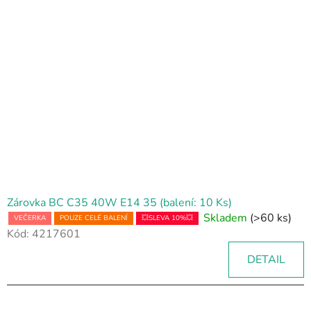
Zárovka BC C35 40W E14 35 (balení: 10 Ks)
Skladem
(>60 ks)
VEČERKA
POUZE CELÉ BALENÍ
💥SLEVA 10%💥
Kód:
4217601
DETAIL