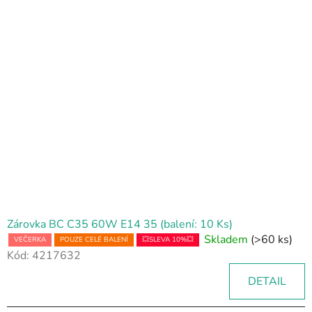
Zárovka BC C35 60W E14 35 (balení: 10 Ks)
Skladem
(>60 ks)
VEČERKA
POUZE CELÉ BALENÍ
💥SLEVA 10%💥
Kód:
4217632
DETAIL