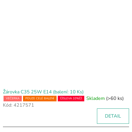
Žárovka C35 25W E14 (balení: 10 Ks)
Skladem
(>60 ks)
VEČERKA
POUZE CELÉ BALENÍ
💥SLEVA 10%💥
Kód:
4217571
DETAIL