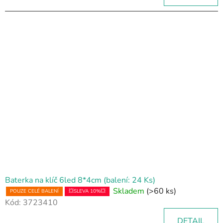
Baterka na klíč 6led 8*4cm (balení: 24 Ks)
Skladem
(>60 ks)
POUZE CELÉ BALENÍ
💥SLEVA 10%💥
Kód:
3723410
DETAIL