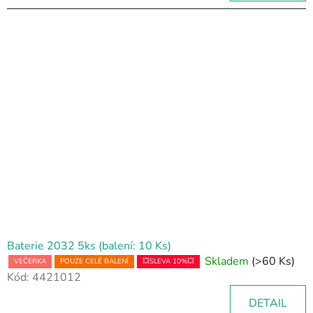
Baterie 2032 5ks (balení: 10 Ks)
Skladem
(>60 Ks)
VEČERKA
POUZE CELÉ BALENÍ
💥SLEVA 10%💥
Kód:
4421012
DETAIL