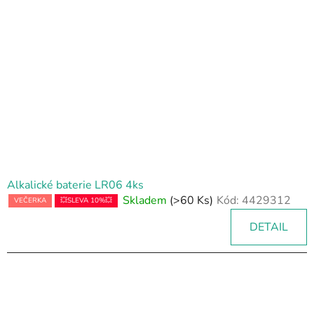
i
s
p
r
o
d
u
k
t
ů
Alkalické baterie LR06 4ks
Skladem
(>60 Ks)
Kód:
4429312
VEČERKA
💥SLEVA 10%💥
DETAIL