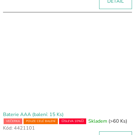
DETAIL
Baterie AAA (balení: 15 Ks)
Skladem
(>60 Ks)
VEČERKA
POUZE CELÉ BALENÍ
💥SLEVA 10%💥
Kód:
4421101