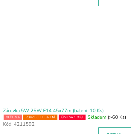
Zárovka 5W 25W E14 45x77m (balení: 10 Ks)
Skladem
(>60 Ks)
VEČERKA
POUZE CELÉ BALENÍ
💥SLEVA 10%💥
Kód:
4211592