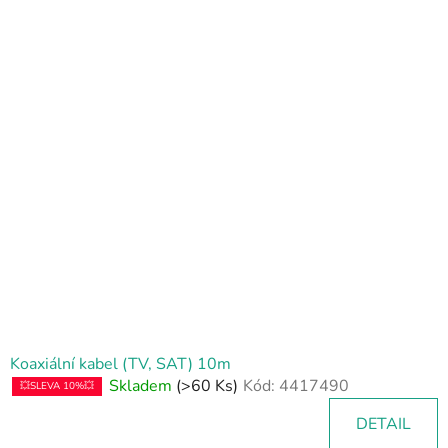
V
ý
p
i
s
p
r
o
d
u
k
t
ů
Koaxiální kabel (TV, SAT) 10m
Skladem
(>60 Ks)
Kód:
4417490
💥SLEVA 10%💥
DETAIL