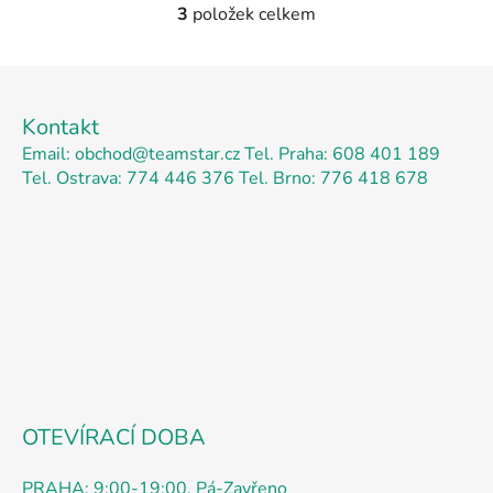
3
položek celkem
O
v
l
Z
á
á
d
Kontakt
p
a
Email: obchod@teamstar.cz
Tel. Praha: 608 401 189
a
c
Tel. Ostrava: 774 446 376
Tel. Brno: 776 418 678
t
í
p
í
r
v
k
y
v
ý
p
i
s
OTEVÍRACÍ DOBA
u
PRAHA: 9:00-19:00, Pá-Zavřeno