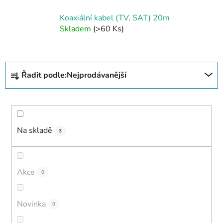
Koaxiální kabel (TV, SAT) 20m
Skladem
(>60 Ks)
Ř
Řadit podle:
Nejprodávanější
a
z
e
n
í
Na skladě
3
p
r
o
Akce
0
d
u
Novinka
0
k
t