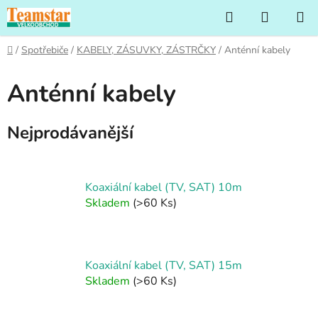
Přejít
Hledat
NÁKUP
na
KOŠÍK
obsah
Domů
/
Spotřebiče
/
KABELY, ZÁSUVKY, ZÁSTRČKY
/
Anténní kabely
Anténní kabely
Nejprodávanější
Koaxiální kabel (TV, SAT) 10m
Skladem
(>60 Ks)
Koaxiální kabel (TV, SAT) 15m
Skladem
(>60 Ks)