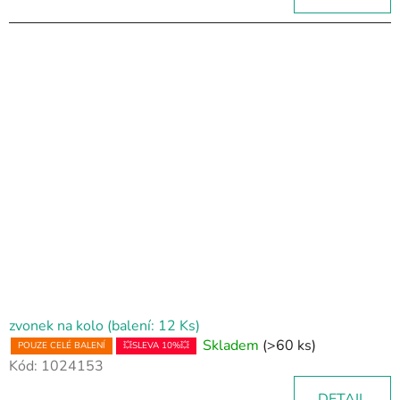
zvonek na kolo (balení: 12 Ks)
Skladem
(>60 ks)
POUZE CELÉ BALENÍ
💥SLEVA 10%💥
Kód:
1024153
DETAIL