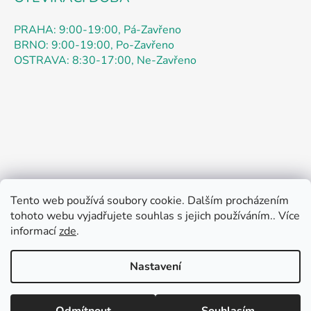
u
PRAHA: 9:00-19:00, Pá-Zavřeno
BRNO: 9:00-19:00, Po-Zavřeno
OSTRAVA: 8:30-17:00, Ne-Zavřeno
Tento web používá soubory cookie. Dalším procházením
Obchodní podmínky
Podmínky ochrany osobních údajů
tohoto webu vyjadřujete souhlas s jejich používáním.. Více
Kontakty
Doprava
Jak nakupovat
informací
zde
.
Pokyny k objednávce
Pokyny k registraci
Reklamace
Rádi bychom vás informovali: speciální promo akce až 52
O Nás
Otázky
Práce
Oznámení
Zpětný odběr
% je určena výhradně pro OBJEDNÁVKY přes ESHOP
Nastavení
teamstar-praha.cz začíná od 4.8. do 21.8.2026. Admin
právě aktivoval funkci Oblíbené, aby si zákazníci mohli
vytvářet vlastní seznamy produktů. Srdečně zveme