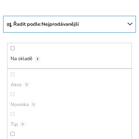
Ř
Řadit podle:
Nejprodávanější
a
z
e
n
í
Na skladě
2
p
r
o
Akce
0
d
u
Novinka
0
k
t
ů
Tip
0