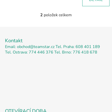
2
položek celkem
O
v
l
Z
á
á
d
Kontakt
p
a
Email: obchod@teamstar.cz
Tel. Praha: 608 401 189
a
c
Tel. Ostrava: 774 446 376
Tel. Brno: 776 418 678
t
í
p
í
r
v
k
y
v
ý
p
i
s
OTEVÍRACÍ DOBA