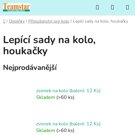
Přejít
Hledat
NÁKUP
na
KOŠÍK
obsah
Domů
/
Doplňky
/
Příslušenství pro kolo
/
Lepící sady na kolo, houkačky
Lepící sady na kolo,
houkačky
Nejprodávanější
zvonek na kolo (balení: 12 Ks)
Skladem
(>60 ks)
zvonek na kolo (balení: 12 Ks)
Skladem
(>60 ks)