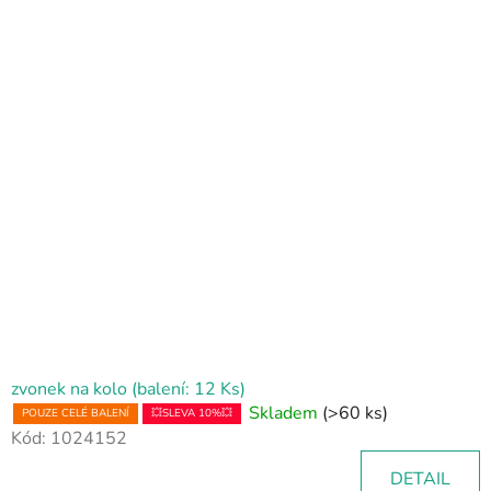
V
ý
p
i
s
p
r
o
d
u
k
t
ů
zvonek na kolo (balení: 12 Ks)
Skladem
(>60 ks)
POUZE CELÉ BALENÍ
💥SLEVA 10%💥
Kód:
1024152
DETAIL