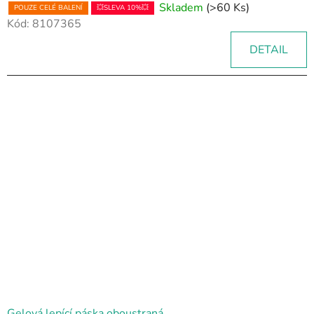
Skladem
(>60 Ks)
POUZE CELÉ BALENÍ
💥SLEVA 10%💥
Kód:
8107365
DETAIL
Gelová lepící páska oboustraná