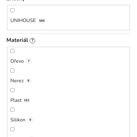
UNIHOUSE
566
Materiál
?
Dřevo
7
Nerez
8
Plast
161
Silikon
9