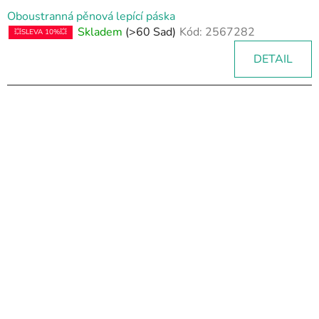
Oboustranná pěnová lepící páska
Skladem
(>60 Sad)
Kód:
2567282
💥SLEVA 10%💥
DETAIL