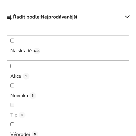
Ř
Řadit podle:
Nejprodávanější
a
z
e
n
í
Na skladě
635
p
r
o
Akce
1
d
u
Novinka
3
k
t
ů
Tip
0
Výprodej
5