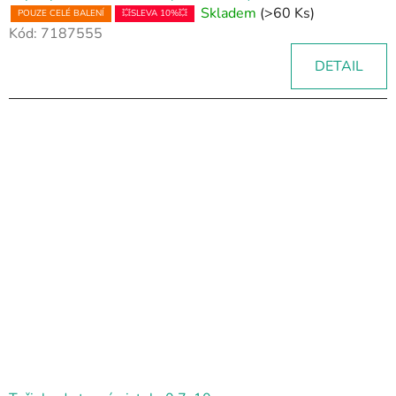
Skladem
(>60 Ks)
POUZE CELÉ BALENÍ
💥SLEVA 10%💥
Kód:
7187555
DETAIL