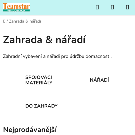
Přejít
Hledat
NÁKUP
na
KOŠÍK
obsah
Domů
/
Zahrada & nářadí
Zahrada & nářadí
Zahradní vybavení a nářadí pro údržbu domácnosti.
SPOJOVACÍ
NÁŘADÍ
MATERIÁLY
DO ZAHRADY
Nejprodávanější