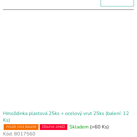
Hmoždinka plastová 25ks + ocelový vrut 25ks (balení: 12
Ks)
Skladem
(>60 Ks)
POUZE CELÉ BALENÍ
💥SLEVA 10%💥
Kód:
8017560