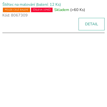
Štětec na malování (balení: 12 Ks)
Skladem
(>60 Ks)
POUZE CELÉ BALENÍ
💥SLEVA 10%💥
Kód:
8067309
DETAIL