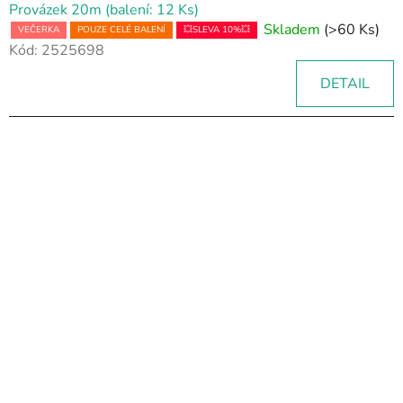
Provázek 20m (balení: 12 Ks)
Skladem
(>60 Ks)
VEČERKA
POUZE CELÉ BALENÍ
💥SLEVA 10%💥
Kód:
2525698
DETAIL