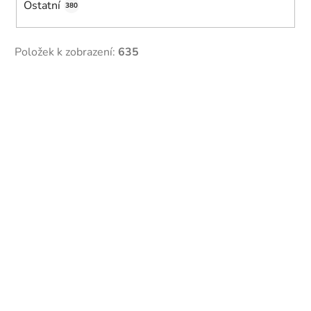
Ostatní
380
Položek k zobrazení:
635
V
ý
p
i
s
p
r
o
d
u
k
t
ů