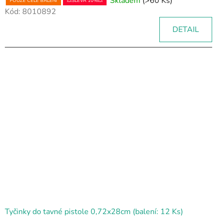
Skladem
(>60 Ks)
POUZE CELÉ BALENÍ
💥SLEVA 10%💥
Kód:
8010892
DETAIL
Tyčinky do tavné pistole 0,72x28cm (balení: 12 Ks)