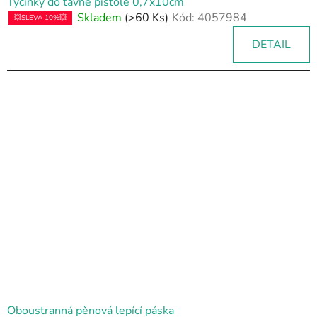
Tyčinky do tavné pistole 0,7x10cm
Skladem
(>60 Ks)
Kód:
4057984
💥SLEVA 10%💥
DETAIL
Oboustranná pěnová lepící páska