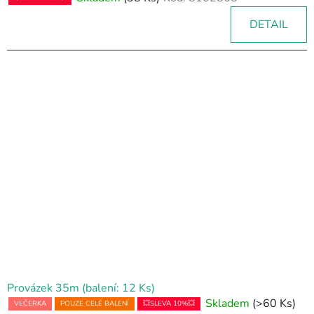
DETAIL
Provázek 35m (balení: 12 Ks)
Skladem
(>60 Ks)
VEČERKA
POUZE CELÉ BALENÍ
💥SLEVA 10%💥