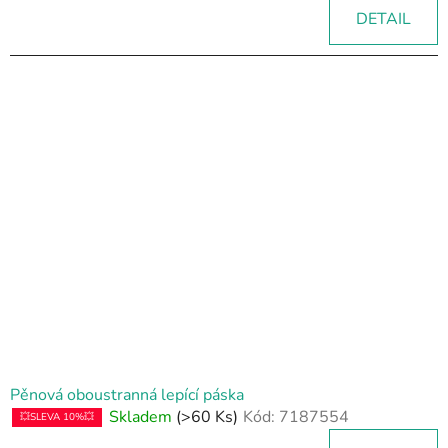
DETAIL
Pěnová oboustranná lepící páska
Skladem
(>60 Ks)
Kód:
7187554
💥SLEVA 10%💥