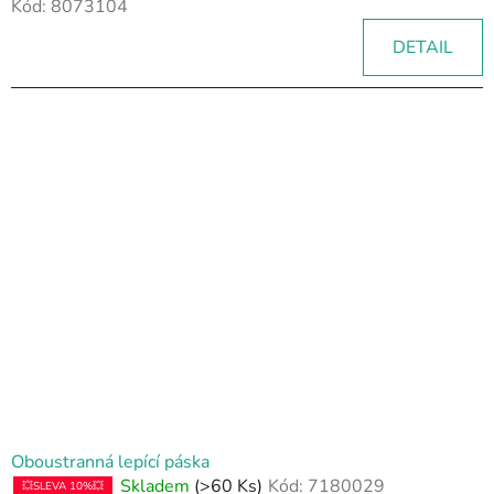
Kód:
8073104
DETAIL
Oboustranná lepící páska
Skladem
(>60 Ks)
Kód:
7180029
💥SLEVA 10%💥