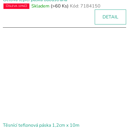
Skladem
(>60 Ks)
Kód:
7184150
💥SLEVA 10%💥
DETAIL
Těsnící teflonová páska 1,2cm x 10m