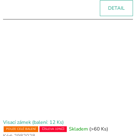
DETAIL
Visací zámek (balení: 12 Ks)
Skladem
(>60 Ks)
POUZE CELÉ BALENÍ
💥SLEVA 10%💥
Kód:
2982028