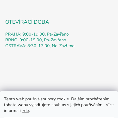
OTEVÍRACÍ DOBA
PRAHA: 9:00-19:00, Pá-Zavřeno
BRNO: 9:00-19:00, Po-Zavřeno
OSTRAVA: 8:30-17:00, Ne-Zavřeno
Tento web používá soubory cookie. Dalším procházením
Obchodní podmínky
Podmínky ochrany osobních údajů
tohoto webu vyjadřujete souhlas s jejich používáním.. Více
Kontakty
Doprava
Jak nakupovat
informací
zde
.
Pokyny k objednávce
Pokyny k registraci
Reklamace
Rádi bychom vás informovali: speciální promo akce až 52