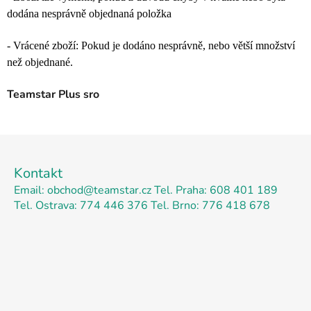
dodána nesprávně objednaná položka
- Vrácené zboží: Pokud je dodáno nesprávně, nebo větší množství
než objednané.
Teamstar Plus sro
Z
á
Kontakt
p
Email: obchod@teamstar.cz
Tel. Praha: 608 401 189
a
Tel. Ostrava: 774 446 376
Tel. Brno: 776 418 678
t
í