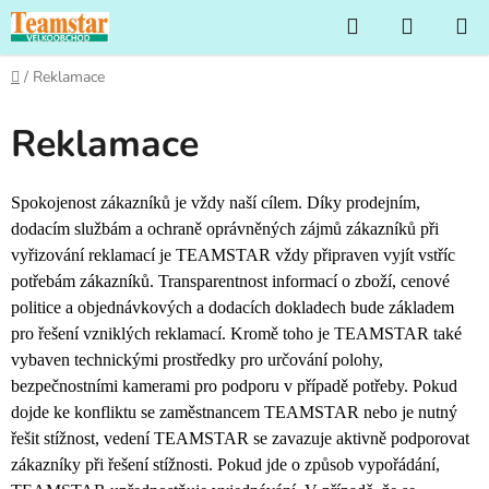
Přejít
Hledat
NÁKUP
na
KOŠÍK
obsah
Domů
/
Reklamace
Reklamace
Spokojenost zákazníků je vždy naší cílem. Díky prodejním,
dodacím službám a ochraně oprávněných zájmů zákazníků při
vyřizování reklamací je TEAMSTAR vždy připraven vyjít vstříc
potřebám zákazníků. Transparentnost informací o zboží, cenové
politice a objednávkových a dodacích dokladech bude základem
pro řešení vzniklých reklamací. Kromě toho je TEAMSTAR také
vybaven technickými prostředky pro určování polohy,
bezpečnostními kamerami pro podporu v případě potřeby. Pokud
dojde ke konfliktu se zaměstnancem TEAMSTAR nebo je nutný
řešit stížnost, vedení TEAMSTAR se zavazuje aktivně podporovat
zákazníky při řešení stížnosti. Pokud jde o způsob vypořádání,