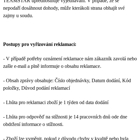
TEAMSTAR upřednostňuje vyjednávání. V případě, že se
nepodaří dosáhnout dohody, může kterákoli strana obhajít své
zajmy u soudu.
Postupy pro vyřizování reklamací:
- V případě potřeby oznámení reklamace nám zákazník zavolá nebo
zašle e-mail a plně informuje o obsahu reklamace.
- Obsah zprávy obsahuje: Číslo objednávky, Datum dodání, Kód
položky, Důvod podání reklamací
- Lhůta pro reklamaci zboží je 1 týden od data dodání
- Lhůta pro odpověď na stížnosti je 14 pracovních dnů ode dne
obdržení informace o stížnosti.
- Zboží lze vyměnit, pokud z důvodu chyby v kvalitě nebo byla