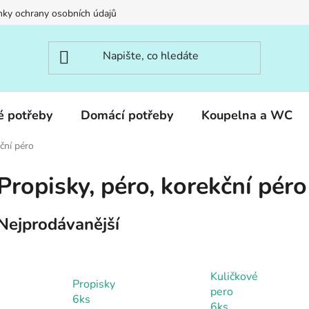
ky ochrany osobních údajů
é potřeby
Domácí potřeby
Koupelna a WC
ční péro
Propisky, péro, korekční péro
Nejprodávanější
Kuličkové
Propisky
pero
6ks
6ks