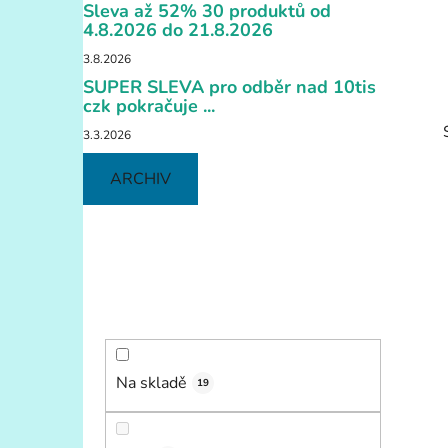
í
Sleva až 52% 30 produktů od
p
4.8.2026 do 21.8.2026
a
3.8.2026
n
SUPER SLEVA pro odběr nad 10tis
e
czk pokračuje ...
l
3.3.2026
ARCHIV
i
Na skladě
19