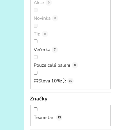
Akce
0
Novinka
0
Tip
0
Večerka
7
Pouze celé balení
8
💥Sleva 10%💥
19
Značky
Teamstar
13