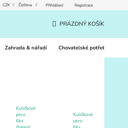
CZK
Čeština
Přihlášení
Registrace
PRÁZDNÝ KOŠÍK
NÁKUPNÍ
KOŠÍK
Zahrada & nářadí
Chovatelské potřeby
Dár
Kuličkové
pero
Kuličkové
6ks
pero
(balení:
6ks