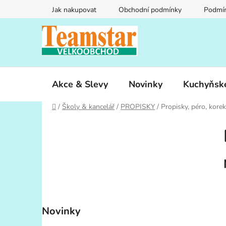
Přejít
Jak nakupovat
Obchodní podmínky
Podmín
na
obsah
Akce & Slevy
Novinky
Kuchyňsk
Domů
/
Školy & kancelář
/
PROPISKY
/
Propisky, péro, korek
P
o
s
t
r
a
n
Novinky
n