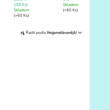
100 Ks)
Skladem
Skladem
(>60 Ks)
(>60 Ks)
Ř
Řadit podle:
Nejprodávanější
a
z
e
n
í
p
242
DETAIL
r
o
d
u
k
t