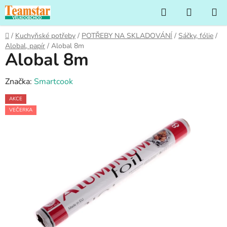
Přejít
Hledat
NÁKUP
na
KOŠÍK
obsah
Domů
/
Kuchyňské potřeby
/
POTŘEBY NA SKLADOVÁNÍ
/
Sáčky, fólie
/
Alobal, papír
/
Alobal 8m
Alobal 8m
Značka:
Smartcook
AKCE
VEČERKA