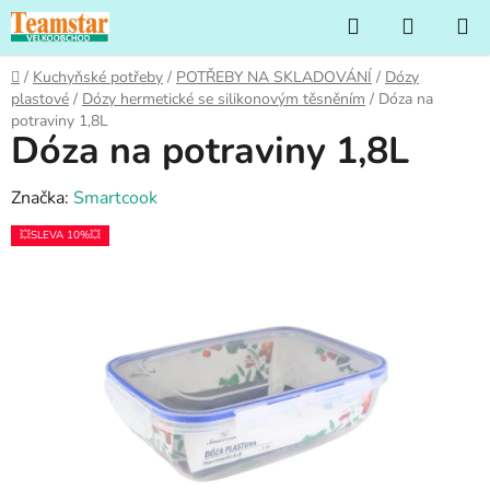
Přejít
Hledat
NÁKUP
na
KOŠÍK
obsah
Domů
/
Kuchyňské potřeby
/
POTŘEBY NA SKLADOVÁNÍ
/
Dózy
plastové
/
Dózy hermetické se silikonovým těsněním
/
Dóza na
potraviny 1,8L
Dóza na potraviny 1,8L
Značka:
Smartcook
💥SLEVA 10%💥