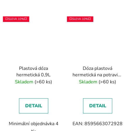
💥SLEVA 10%💥
💥SLEVA 10%💥
Plastová dóza
Dóza plastová
hermetická 0,9L
hermetická na potraviny
3ks (0,4+0,8+1,4l))
Skladem
(>60 ks)
Skladem
(>60 ks)
DETAIL
DETAIL
Minimální objednávka 4
EAN: 8595663072928