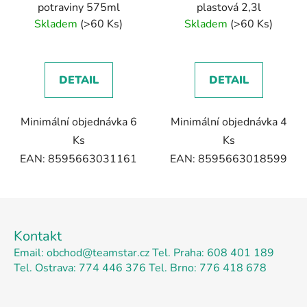
potraviny 575ml
plastová 2,3l
Skladem
(>60 Ks)
Skladem
(>60 Ks)
DETAIL
DETAIL
Minimální objednávka 6
Minimální objednávka 4
Ks
Ks
EAN: 8595663031161
EAN: 8595663018599
Z
á
Kontakt
p
Email: obchod@teamstar.cz
Tel. Praha: 608 401 189
a
Tel. Ostrava: 774 446 376
Tel. Brno: 776 418 678
t
í