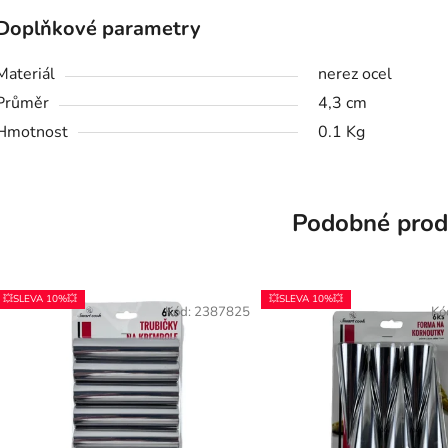
Doplňkové parametry
Materiál
nerez ocel
Průměr
4,3 cm
Hmotnost
0.1 Kg
Podobné prod
💥SLEVA 10%💥
💥SLEVA 10%💥
Kód:
2387825
Kó