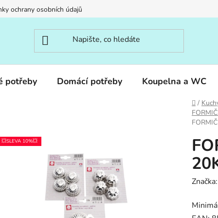
ky ochrany osobních údajů
é potřeby
Domácí potřeby
Koupelna a WC
Domů
/
Kuch
FORMIČK
FORMIČ
FO
💥SLEVA 10%💥
20
Značka
Minimál