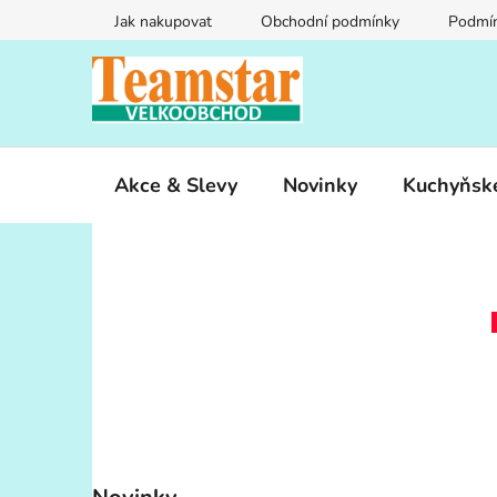
Přejít
Jak nakupovat
Obchodní podmínky
Podmín
na
obsah
Akce & Slevy
Novinky
Kuchyňsk
P
o
s
t
r
a
n