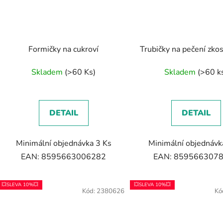
Formičky na cukroví
Trubičky na pečení zko
Skladem
(>60 Ks)
Skladem
(>60 k
DETAIL
DETAIL
Minimální objednávka 3 Ks
Minimální objednávk
EAN: 8595663006282
EAN: 859566307
💥SLEVA 10%💥
💥SLEVA 10%💥
Kód:
2380626
Kó