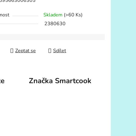
8595663006305
nost
Skladem
(>60 Ks)
2380630
Zeptat se
Sdílet
ze
Značka
Smartcook