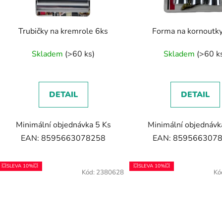
Trubičky na kremrole 6ks
Forma na kornoutk
Skladem
(>60 ks)
Skladem
(>60 k
DETAIL
DETAIL
Minimální objednávka 5 Ks
Minimální objednávk
EAN: 8595663078258
EAN: 859566307
💥SLEVA 10%💥
💥SLEVA 10%💥
Kód:
2380628
Kó