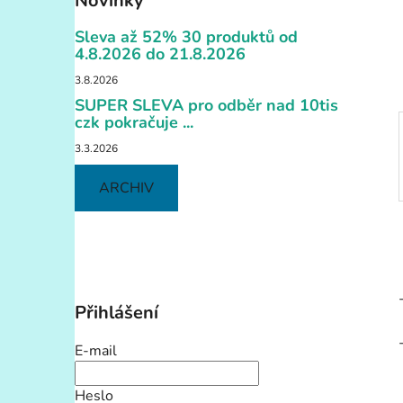
Novinky
n
í
Sleva až 52% 30 produktů od
p
4.8.2026 do 21.8.2026
a
3.8.2026
n
SUPER SLEVA pro odběr nad 10tis
e
czk pokračuje ...
l
3.3.2026
ARCHIV
Přihlášení
E-mail
Heslo