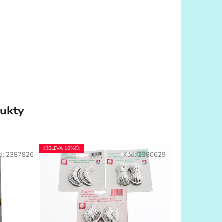
ukty
💥SLEVA 10%💥
d:
2387826
Kód:
2380629