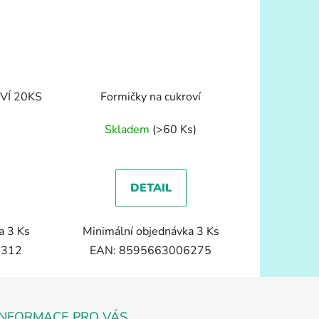
VÍ 20KS
Formičky na cukroví
)
Skladem
(>60 Ks)
DETAIL
a 3 Ks
Minimální objednávka 3 Ks
6312
EAN: 8595663006275
INFORMACE PRO VÁS