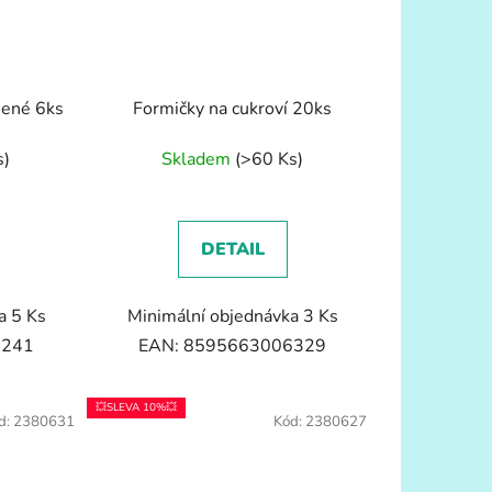
sené 6ks
Formičky na cukroví 20ks
s)
Skladem
(>60 Ks)
DETAIL
a 5 Ks
Minimální objednávka 3 Ks
8241
EAN: 8595663006329
💥SLEVA 10%💥
d:
2380631
Kód:
2380627