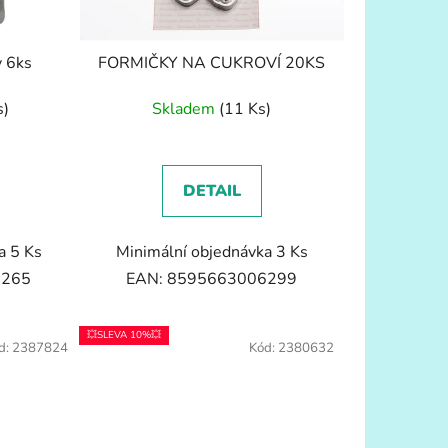
y 6ks
FORMIČKY NA CUKROVÍ 20KS
s)
Skladem
(11 Ks)
DETAIL
a 5 Ks
Minimální objednávka 3 Ks
8265
EAN: 8595663006299
💥SLEVA 10%💥
d:
2387824
Kód:
2380632