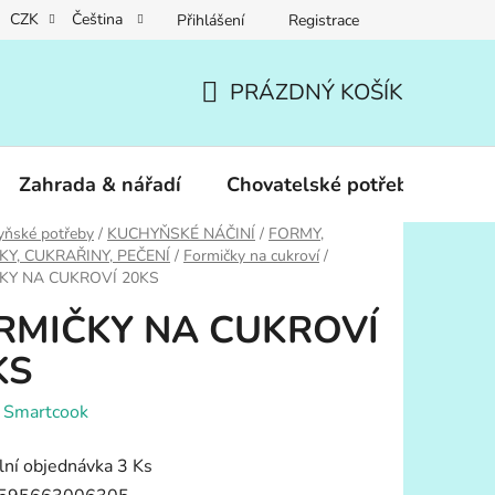
CZK
Čeština
Přihlášení
Registrace
PRÁZDNÝ KOŠÍK
NÁKUPNÍ
KOŠÍK
Zahrada & nářadí
Chovatelské potřeby
Dár
yňské potřeby
/
KUCHYŇSKÉ NÁČINÍ
/
FORMY,
Y, CUKRAŘINY, PEČENÍ
/
Formičky na cukroví
/
KY NA CUKROVÍ 20KS
RMIČKY NA CUKROVÍ
KS
:
Smartcook
ní objednávka 3 Ks