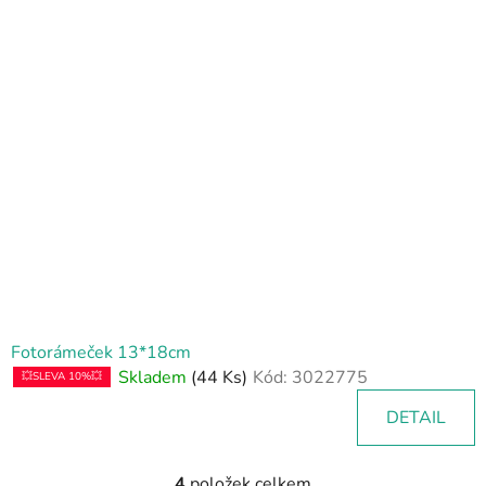
Fotorámeček 13*18cm
Skladem
(44 Ks)
Kód:
3022775
💥SLEVA 10%💥
DETAIL
4
položek celkem