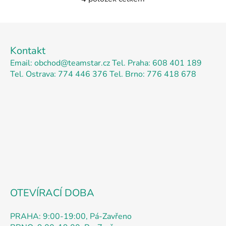
O
v
l
Z
á
á
d
Kontakt
p
a
Email: obchod@teamstar.cz
Tel. Praha: 608 401 189
a
c
Tel. Ostrava: 774 446 376
Tel. Brno: 776 418 678
t
í
p
í
r
v
k
y
v
ý
p
i
s
OTEVÍRACÍ DOBA
u
PRAHA: 9:00-19:00, Pá-Zavřeno