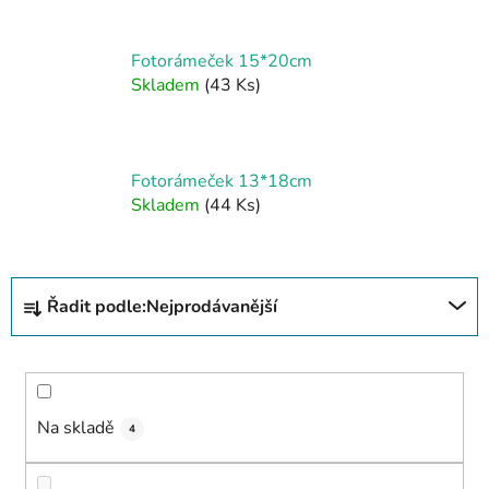
Fotorámeček 15*20cm
Skladem
(43 Ks)
Fotorámeček 13*18cm
Skladem
(44 Ks)
Ř
Řadit podle:
Nejprodávanější
a
z
e
n
í
Na skladě
4
p
r