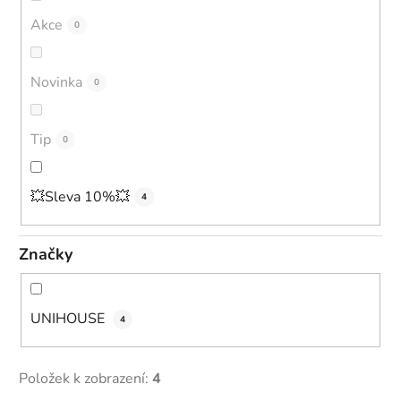
o
Akce
0
d
u
Novinka
0
k
t
ů
Tip
0
💥Sleva 10%💥
4
Značky
UNIHOUSE
4
Položek k zobrazení:
4