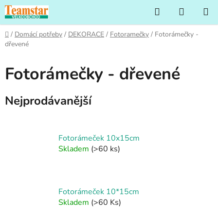
Přejít
Hledat
NÁKUP
na
KOŠÍK
obsah
Domů
/
Domácí potřeby
/
DEKORACE
/
Fotoramečky
/
Fotorámečky -
dřevené
Fotorámečky - dřevené
Nejprodávanější
Fotorámeček 10x15cm
Skladem
(>60 ks)
Fotorámeček 10*15cm
Skladem
(>60 Ks)