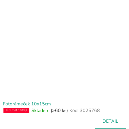
V
ý
p
i
s
p
r
o
d
u
k
t
ů
Fotorámeček 10x15cm
Skladem
(>60 ks)
Kód:
3025768
💥SLEVA 10%💥
DETAIL