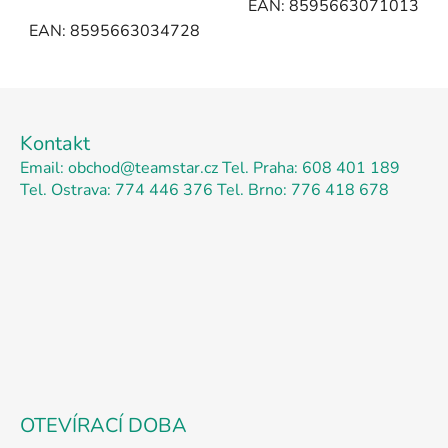
EAN: 8595663071013
EAN: 8595663034728
Z
á
Kontakt
p
Email: obchod@teamstar.cz
Tel. Praha: 608 401 189
a
Tel. Ostrava: 774 446 376
Tel. Brno: 776 418 678
t
í
OTEVÍRACÍ DOBA