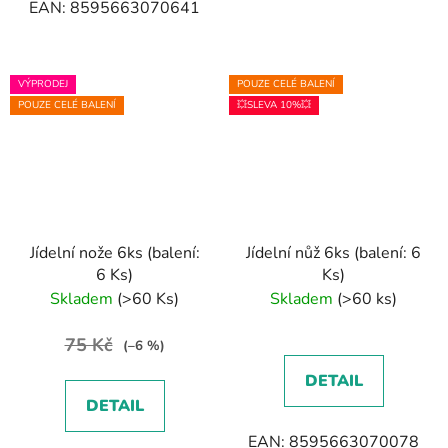
EAN: 8595663070641
VÝPRODEJ
POUZE CELÉ BALENÍ
POUZE CELÉ BALENÍ
💥SLEVA 10%💥
Jídelní nože 6ks (balení:
Jídelní nůž 6ks (balení: 6
6 Ks)
Ks)
Skladem
(>60 Ks)
Skladem
(>60 ks)
75 Kč
(–6 %)
DETAIL
DETAIL
EAN: 8595663070078