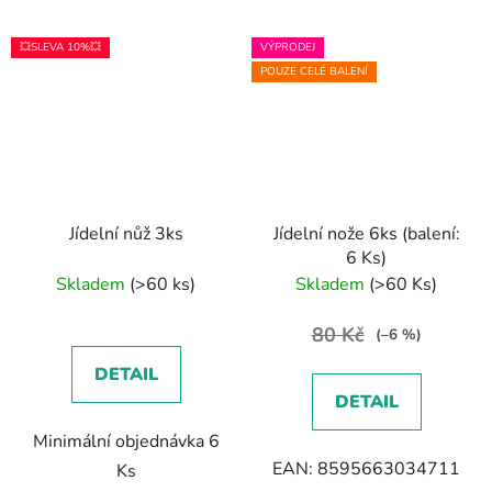
💥SLEVA 10%💥
VÝPRODEJ
POUZE CELÉ BALENÍ
Jídelní nůž 3ks
Jídelní nože 6ks (balení:
6 Ks)
Skladem
(>60 ks)
Skladem
(>60 Ks)
80 Kč
(–6 %)
DETAIL
DETAIL
Minimální objednávka 6
EAN: 8595663034711
Ks