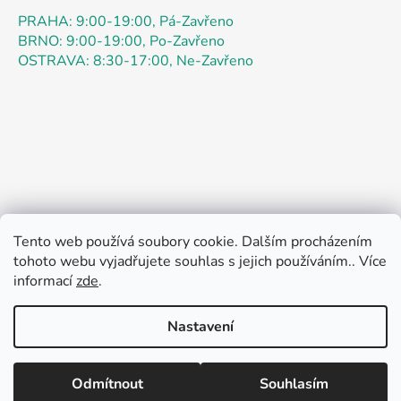
PRAHA: 9:00-19:00, Pá-Zavřeno
BRNO: 9:00-19:00, Po-Zavřeno
OSTRAVA: 8:30-17:00, Ne-Zavřeno
Tento web používá soubory cookie. Dalším procházením
Obchodní podmínky
Podmínky ochrany osobních údajů
tohoto webu vyjadřujete souhlas s jejich používáním.. Více
Kontakty
Doprava
Jak nakupovat
informací
zde
.
Pokyny k objednávce
Pokyny k registraci
Reklamace
Rádi bychom vás informovali: speciální promo akce až 52
O Nás
Otázky
Práce
Oznámení
Zpětný odběr
% je určena výhradně pro OBJEDNÁVKY přes ESHOP
Nastavení
teamstar-praha.cz začíná od 4.8. do 21.8.2026. Admin
právě aktivoval funkci Oblíbené, aby si zákazníci mohli
vytvářet vlastní seznamy produktů. Srdečně zveme
Odmítnout
Souhlasím
Vytvořil Shoptet
všechny zákazníky.