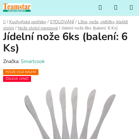
Přejít
Hledat
NÁKUP
na
KOŠÍK
obsah
Domů
/
Kuchyňské potřeby
/
STOLOVÁNÍ
/
Lžíce, nože, vidličky, kleště
stolní
/
Nože stolní nerezové
/
Jídelní nože 6ks (balení: 6 Ks)
Jídelní nože 6ks (balení: 6
Ks)
Značka:
Smartcook
POUZE CELÉ BALENÍ
💥SLEVA 10%💥