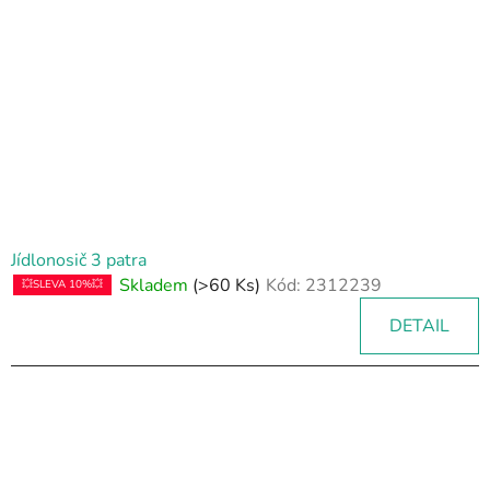
s
p
r
o
d
u
k
t
ů
Jídlonosič 3 patra
Skladem
(>60 Ks)
Kód:
2312239
💥SLEVA 10%💥
DETAIL