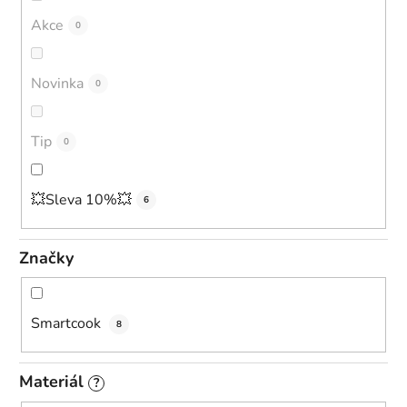
o
Akce
0
d
u
Novinka
0
k
t
ů
Tip
0
💥Sleva 10%💥
6
Značky
Smartcook
8
Materiál
?