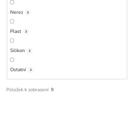
Nerez
3
Plast
3
Silikon
2
Ostatní
2
Položek k zobrazení:
9
V
ý
p
i