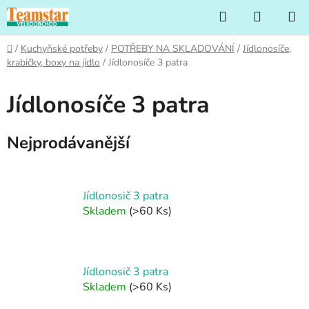
Přejít
Hledat
NÁKUP
na
KOŠÍK
obsah
Domů
/
Kuchyňské potřeby
/
POTŘEBY NA SKLADOVÁNÍ
/
Jídlonosíče,
krabičky, boxy na jídlo
/
Jídlonosíče 3 patra
Jídlonosíče 3 patra
Nejprodávanější
Jídlonosič 3 patra
Skladem
(>60 Ks)
Jídlonosič 3 patra
Skladem
(>60 Ks)