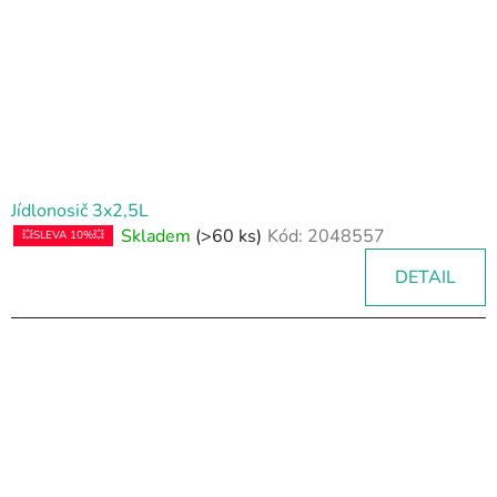
Jídlonosič 3x2,5L
Skladem
(>60 ks)
Kód:
2048557
💥SLEVA 10%💥
DETAIL