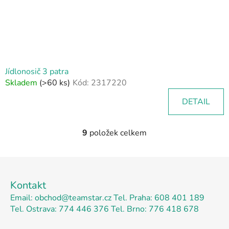
Jídlonosič 3 patra
Skladem
(>60 ks)
Kód:
2317220
DETAIL
9
položek celkem
O
v
l
Z
á
á
d
Kontakt
p
a
Email: obchod@teamstar.cz
Tel. Praha: 608 401 189
a
c
Tel. Ostrava: 774 446 376
Tel. Brno: 776 418 678
t
í
p