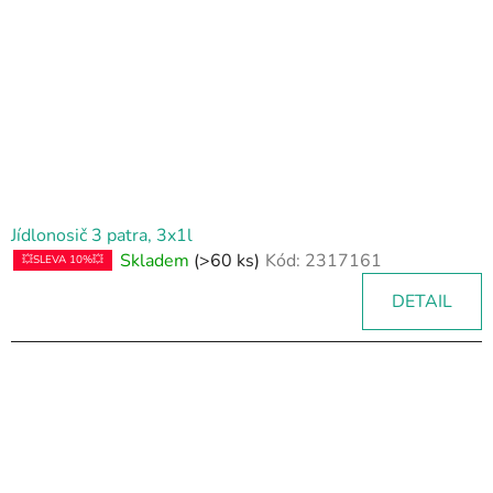
Jídlonosič 3 patra, 3x1l
Skladem
(>60 ks)
Kód:
2317161
💥SLEVA 10%💥
DETAIL