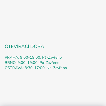
í
r
v
k
y
v
ý
p
i
s
OTEVÍRACÍ DOBA
u
PRAHA: 9:00-19:00, Pá-Zavřeno
BRNO: 9:00-19:00, Po-Zavřeno
OSTRAVA: 8:30-17:00, Ne-Zavřeno