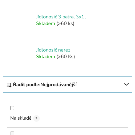
Jídlonosič 3 patra, 3x1l
Skladem
(>60 ks)
Jídlonosič nerez
Skladem
(>60 Ks)
Ř
Řadit podle:
Nejprodávanější
a
z
e
n
í
Na skladě
9
p
r