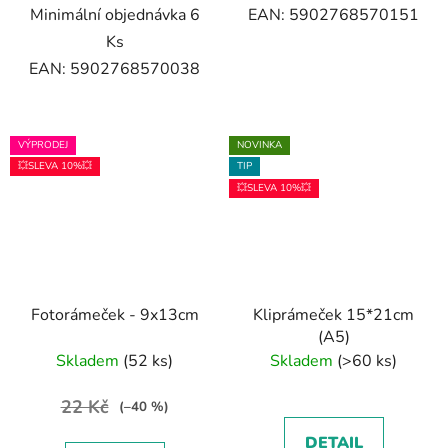
Minimální objednávka 6
EAN: 5902768570151
Ks
EAN: 5902768570038
VÝPRODEJ
NOVINKA
💥SLEVA 10%💥
TIP
💥SLEVA 10%💥
Fotorámeček - 9x13cm
Kliprámeček 15*21cm
(A5)
Skladem
(52 ks)
Skladem
(>60 ks)
22 Kč
(–40 %)
DETAIL