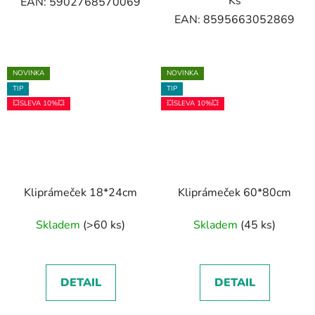
Ks
EAN: 5902768570069
EAN: 8595663052869
NOVINKA
NOVINKA
TIP
TIP
💥SLEVA 10%💥
💥SLEVA 10%💥
Kliprámeček 18*24cm
Kliprámeček 60*80cm
Skladem
(>60 ks)
Skladem
(45 ks)
DETAIL
DETAIL