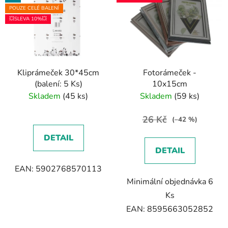
POUZE CELÉ BALENÍ
💥SLEVA 10%💥
Kliprámeček 30*45cm
Fotorámeček -
(balení: 5 Ks)
10x15cm
Skladem
(45 ks)
Skladem
(59 ks)
26 Kč
(–42 %)
DETAIL
DETAIL
EAN: 5902768570113
Minimální objednávka 6
Ks
EAN: 8595663052852