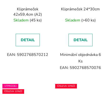
Kliprámeček
Kliprámeček 24*30cm
42x59,4cm (A2)
Skladem
(45 ks)
Skladem
(>60 ks)
DETAIL
DETAIL
EAN: 5902768570212
Minimální objednávka 6
Ks
EAN: 5902768570076
VÝPRODEJ
💥SLEVA 10%💥
💥SLEVA 10%💥