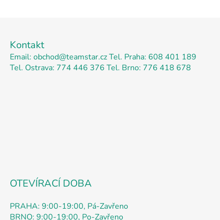
Z
á
Kontakt
p
Email: obchod@teamstar.cz
Tel. Praha: 608 401 189
a
Tel. Ostrava: 774 446 376
Tel. Brno: 776 418 678
t
í
OTEVÍRACÍ DOBA
PRAHA: 9:00-19:00, Pá-Zavřeno
BRNO: 9:00-19:00, Po-Zavřeno