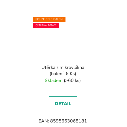
POUZE CELÉ BALENÍ
💥SLEVA 10%💥
Utěrka z mikrovlákna
(balení: 6 Ks)
Skladem
(>60 ks)
DETAIL
EAN: 8595663068181