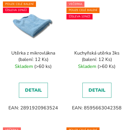
POUZE CELÉ BALENÍ
VEČERKA
💥SLEVA 10%💥
POUZE CELÉ BALENÍ
💥SLEVA 10%💥
Utěrka z mikrovlákna
Kuchyňská utěrka 3ks
(balení: 12 Ks)
(balení: 12 Ks)
Skladem
(>60 ks)
Skladem
(>60 Ks)
DETAIL
DETAIL
EAN: 2891920963524
EAN: 8595663042358