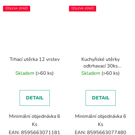
💥SLEVA 10%💥
💥SLEVA 10%💥
Trhací utěrka 12 vrstev
Kuchyňské utěrky
odtrhavací 30ks
25x30cm
Skladem
(>60 ks)
Skladem
(>60 ks)
DETAIL
DETAIL
Minimální objednávka 6
Minimální objednávka 6
Ks
Ks
EAN: 8595663071181
EAN: 8595663077480