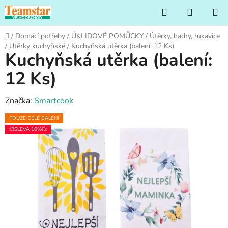
Přejít
Hledat
NÁKUP
na
KOŠÍK
obsah
Domů
/
Domácí potřeby
/
ÚKLIDOVÉ POMŮCKY
/
Útěrky, hadry, rukavice
/
Utěrky kuchyňské
/
Kuchyňská utěrka (balení: 12 Ks)
Kuchyňská utěrka (balení:
12 Ks)
Značka:
Smartcook
POUZE CELÉ BALENÍ
💥SLEVA 10%💥