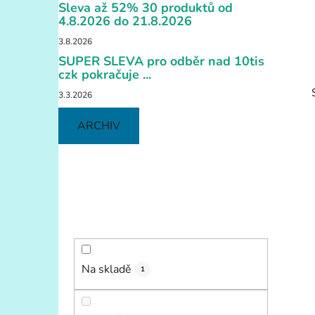
í
Sleva až 52% 30 produktů od
p
4.8.2026 do 21.8.2026
a
3.8.2026
n
SUPER SLEVA pro odběr nad 10tis
e
czk pokračuje ...
l
3.3.2026
ARCHIV
i
Na skladě
1