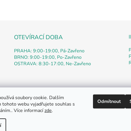
OTEVÍRACÍ DOBA
PRAHA: 9:00-19:00, Pá-Zavřeno
P
BRNO: 9:00-19:00, Po-Zavřeno
OSTRAVA: 8:30-17:00, Ne-Zavřeno
oužívá soubory cookie. Dalším
Odmítnout
 tohoto webu vyjadřujete souhlas s
ích údajů
Kontakty
Doprava
Jak nakupovat
Pokyny k objed
ena
váním.. Více informací
zde
.
Otázky
Práce
Oznámení
Zpětný odběr
ná
si
me
í