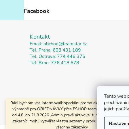
Facebook
Z
á
Kontakt
p
Email: obchod@teamstar.cz
Tel. Praha: 608 401 189
a
Tel. Ostrava: 774 446 376
t
Tel. Brno: 776 418 678
í
Tento web p
procházením
Obchodní podmínky
Podmínky ochrany osobn
Rádi bychom vás informovali: speciální promo akce až 52 % je urč
jejich použí
výhradně pro OBJEDNÁVKY přes ESHOP teamstar-praha.cz začí
od 4.8. do 21.8.2026. Admin právě aktivoval funkci Oblíbené, aby 
zákazníci mohli vytvářet vlastní seznamy produktů. Srdečně zve
Nastaven
všechny zákazníky.