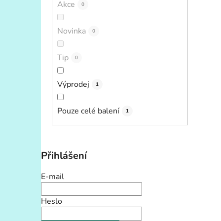
Akce
0
Novinka
0
Tip
0
Výprodej
1
Pouze celé balení
1
Přihlášení
E-mail
Heslo