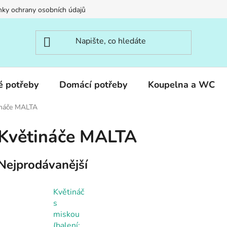
ky ochrany osobních údajů
é potřeby
Domácí potřeby
Koupelna a WC
ináče MALTA
Květináče MALTA
Nejprodávanější
Květináč
s
miskou
(balení: