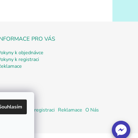
INFORMACE PRO VÁS
Pokyny k objednávce
okyny k registraci
Reklamace
Souhlasím
návce
Pokyny k registraci
Reklamace
O Nás