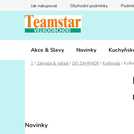
Přejít
Jak nakupovat
Obchodní podmínky
Podmín
na
obsah
Akce & Slevy
Novinky
Kuchyňsk
Domů
/
Zahrada & nářadí
/
DO ZAHRADY
/
Květinače
/
Květ
P
o
s
t
r
a
n
Novinky
n