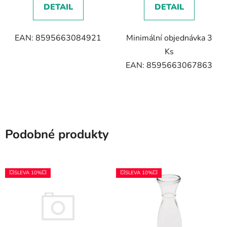
DETAIL
DETAIL
EAN: 8595663084921
Minimální objednávka 3
Ks
EAN: 8595663067863
Podobné produkty
💥SLEVA 10%💥
💥SLEVA 10%💥