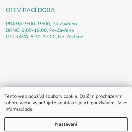
OTEVÍRACÍ DOBA
PRAHA: 9:00-19:00, Pá-Zavřeno
BRNO: 9:00-19:00, Po-Zavřeno
OSTRAVA: 8:30-17:00, Ne-Zavřeno
Tento web používá soubory cookie. Dalším procházením
Obchodní podmínky
Podmínky ochrany osobních údajů
tohoto webu vyjadřujete souhlas s jejich používáním.. Více
Kontakty
Doprava
Jak nakupovat
informací
zde
.
Pokyny k objednávce
Pokyny k registraci
Reklamace
Rádi bychom vás informovali: speciální promo akce až 52
O Nás
Otázky
Práce
Oznámení
Zpětný odběr
% je určena výhradně pro OBJEDNÁVKY přes ESHOP
Nastavení
teamstar-praha.cz začíná od 4.8. do 21.8.2026. Admin