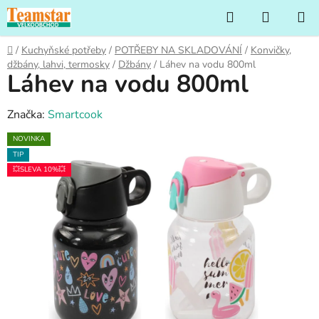
Přejít
Hledat
NÁKUP
na
KOŠÍK
obsah
Domů
/
Kuchyňské potřeby
/
POTŘEBY NA SKLADOVÁNÍ
/
Konvičky,
džbány, lahvi, termosky
/
Džbány
/
Láhev na vodu 800ml
Láhev na vodu 800ml
Značka:
Smartcook
NOVINKA
TIP
💥SLEVA 10%💥