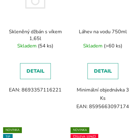
Skleněný džbán s víkem
Láhev na vodu 750ml
1,65l
Skladem
(54 ks)
Skladem
(>60 ks)
DETAIL
DETAIL
EAN: 8693357116221
Minimální objednávka 3
Ks
EAN: 8595663097174
NOVINKA
NOVINKA
TIP
💥SLEVA 10%💥