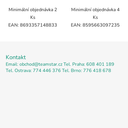
Minimální objednávka 2
Minimální objednávka 4
Ks
Ks
EAN: 8693357148833
EAN: 8595663097235
Z
á
Kontakt
p
Email: obchod@teamstar.cz
Tel. Praha: 608 401 189
a
Tel. Ostrava: 774 446 376
Tel. Brno: 776 418 678
t
í