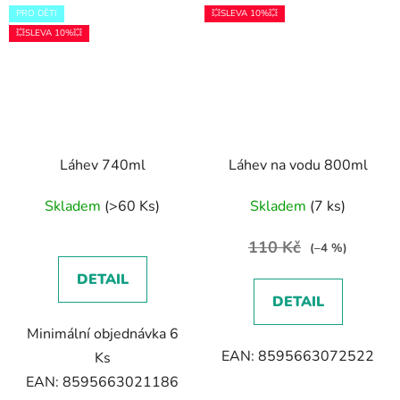
PRO DĚTI
💥SLEVA 10%💥
💥SLEVA 10%💥
Láhev 740ml
Láhev na vodu 800ml
Skladem
(>60 Ks)
Skladem
(7 ks)
110 Kč
(–4 %)
DETAIL
DETAIL
Minimální objednávka 6
EAN: 8595663072522
Ks
EAN: 8595663021186