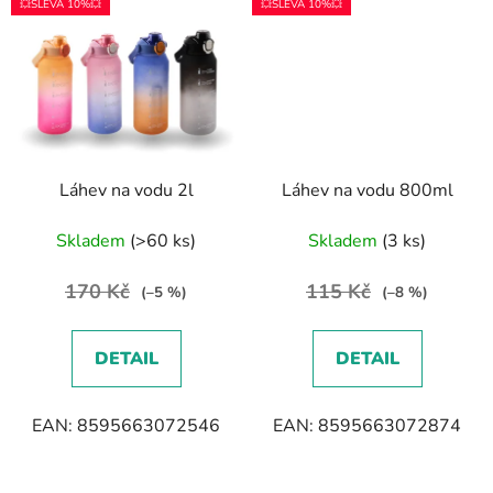
💥SLEVA 10%💥
💥SLEVA 10%💥
Láhev na vodu 2l
Láhev na vodu 800ml
Skladem
(>60 ks)
Skladem
(3 ks)
170 Kč
115 Kč
(–5 %)
(–8 %)
DETAIL
DETAIL
EAN: 8595663072546
EAN: 8595663072874