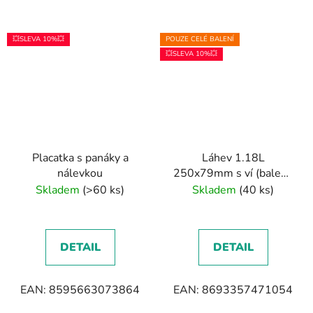
💥SLEVA 10%💥
POUZE CELÉ BALENÍ
💥SLEVA 10%💥
Placatka s panáky a
Láhev 1.18L
nálevkou
250x79mm s ví (balení:
6 Ks)
Skladem
(>60 ks)
Skladem
(40 ks)
DETAIL
DETAIL
EAN: 8595663073864
EAN: 8693357471054