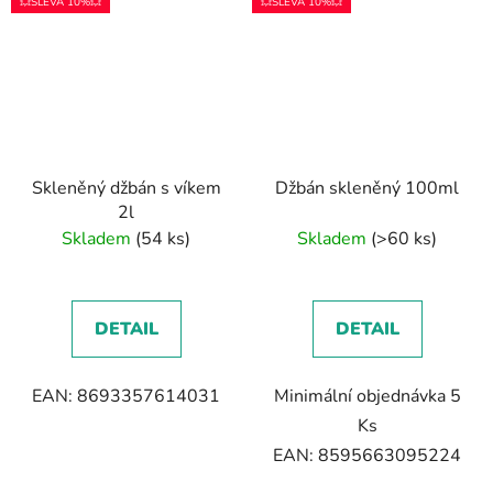
💥SLEVA 10%💥
💥SLEVA 10%💥
Skleněný džbán s víkem
Džbán skleněný 100ml
2l
Skladem
(54 ks)
Skladem
(>60 ks)
DETAIL
DETAIL
EAN: 8693357614031
Minimální objednávka 5
Ks
EAN: 8595663095224