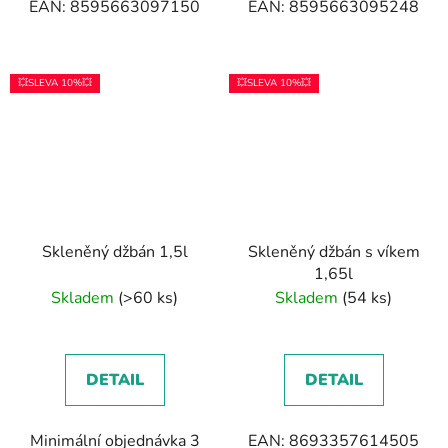
EAN: 8595663097150
EAN: 8595663095248
💥SLEVA 10%💥
💥SLEVA 10%💥
Skleněný džbán 1,5l
Skleněný džbán s víkem
1,65l
Skladem
(>60 ks)
Skladem
(54 ks)
DETAIL
DETAIL
Minimální objednávka 3
EAN: 8693357614505