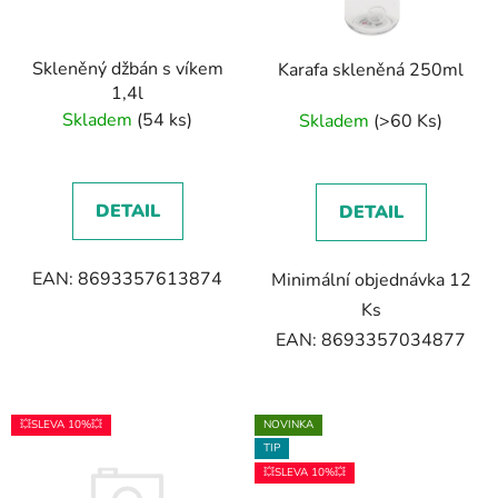
Skleněný džbán s víkem
Karafa skleněná 250ml
1,4l
Skladem
(54 ks)
Skladem
(>60 Ks)
DETAIL
DETAIL
EAN: 8693357613874
Minimální objednávka 12
Ks
EAN: 8693357034877
💥SLEVA 10%💥
NOVINKA
TIP
💥SLEVA 10%💥