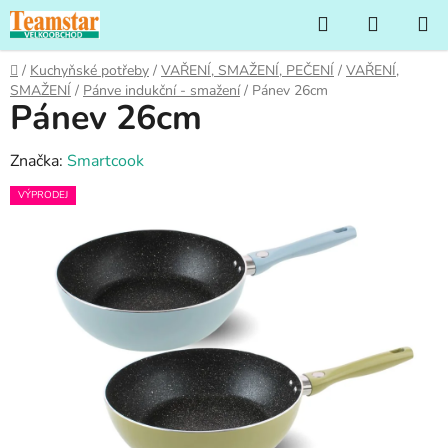
Přejít
Hledat
NÁKUP
na
KOŠÍK
obsah
Domů
/
Kuchyňské potřeby
/
VAŘENÍ, SMAŽENÍ, PEČENÍ
/
VAŘENÍ,
SMAŽENÍ
/
Pánve indukční - smažení
/
Pánev 26cm
Pánev 26cm
Značka:
Smartcook
VÝPRODEJ