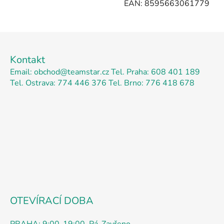
EAN: 8595663061779
Z
á
Kontakt
p
Email: obchod@teamstar.cz
Tel. Praha: 608 401 189
a
Tel. Ostrava: 774 446 376
Tel. Brno: 776 418 678
t
í
OTEVÍRACÍ DOBA