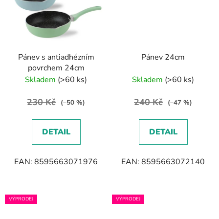
Pánev s antiadhézním
Pánev 24cm
povrchem 24cm
Skladem
(>60 ks)
Skladem
(>60 ks)
230 Kč
240 Kč
(–50 %)
(–47 %)
DETAIL
DETAIL
EAN: 8595663071976
EAN: 8595663072140
VÝPRODEJ
VÝPRODEJ