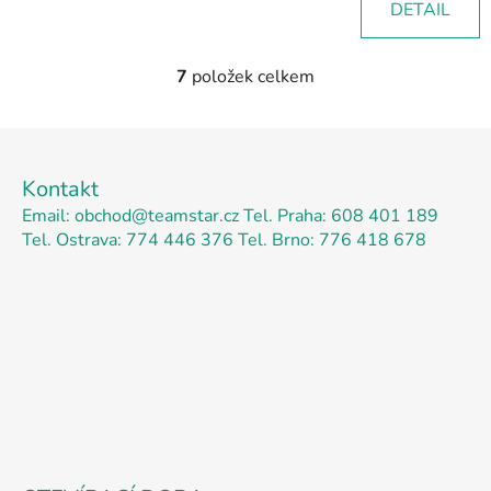
DETAIL
7
položek celkem
O
v
l
Z
á
á
d
Kontakt
p
a
Email: obchod@teamstar.cz
Tel. Praha: 608 401 189
a
c
Tel. Ostrava: 774 446 376
Tel. Brno: 776 418 678
t
í
p
í
r
v
k
y
v
ý
p
i