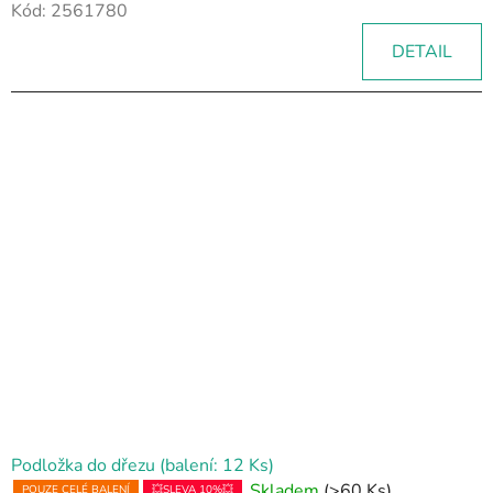
Kód:
2561780
DETAIL
Podložka do dřezu (balení: 12 Ks)
Skladem
(>60 Ks)
POUZE CELÉ BALENÍ
💥SLEVA 10%💥