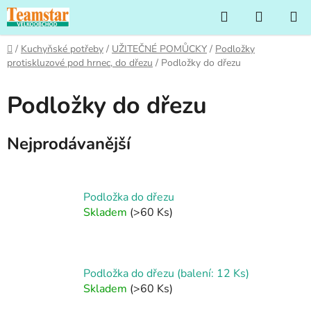
Přejít
Hledat
NÁKUP
na
KOŠÍK
obsah
Domů
/
Kuchyňské potřeby
/
UŽITEČNÉ POMŮCKY
/
Podložky
protiskluzové pod hrnec, do dřezu
/
Podložky do dřezu
Podložky do dřezu
Nejprodávanější
Podložka do dřezu
Skladem
(>60 Ks)
Podložka do dřezu (balení: 12 Ks)
Skladem
(>60 Ks)