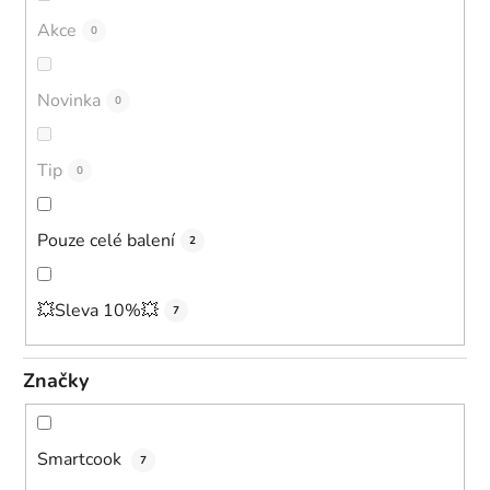
o
Akce
0
d
u
Novinka
0
k
t
ů
Tip
0
Pouze celé balení
2
💥Sleva 10%💥
7
Značky
Smartcook
7