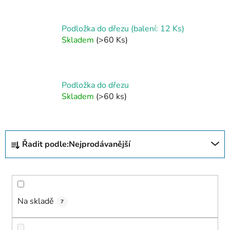
Podložka do dřezu (balení: 12 Ks)
Skladem
(>60 Ks)
Podložka do dřezu
Skladem
(>60 ks)
Ř
Řadit podle:
Nejprodávanější
a
z
e
n
í
Na skladě
7
p
r