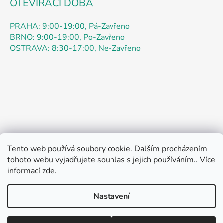
s
OTEVÍRACÍ DOBA
u
PRAHA: 9:00-19:00, Pá-Zavřeno
BRNO: 9:00-19:00, Po-Zavřeno
OSTRAVA: 8:30-17:00, Ne-Zavřeno
Tento web používá soubory cookie. Dalším procházením
tohoto webu vyjadřujete souhlas s jejich používáním.. Více
Obchodní podmínky
Podmínky ochrany osobních údajů
informací
zde
.
Kontakty
Doprava
Jak nakupovat
Pokyny k objednávce
Pokyny k registraci
Reklamace
Rádi bychom vás informovali: speciální promo akce až 52
O Nás
Otázky
Práce
Oznámení
Zpětný odběr
% je určena výhradně pro OBJEDNÁVKY přes ESHOP
Nastavení
teamstar-praha.cz začíná od 4.8. do 21.8.2026. Admin
právě aktivoval funkci Oblíbené, aby si zákazníci mohli