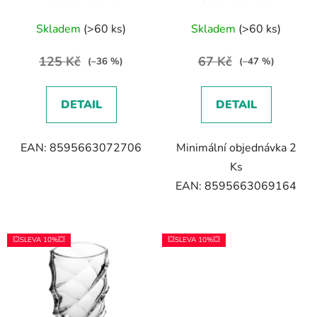
Skladem
(>60 ks)
Skladem
(>60 ks)
125 Kč
67 Kč
(–36 %)
(–47 %)
DETAIL
DETAIL
EAN: 8595663072706
Minimální objednávka 2
Ks
EAN: 8595663069164
💥SLEVA 10%💥
💥SLEVA 10%💥