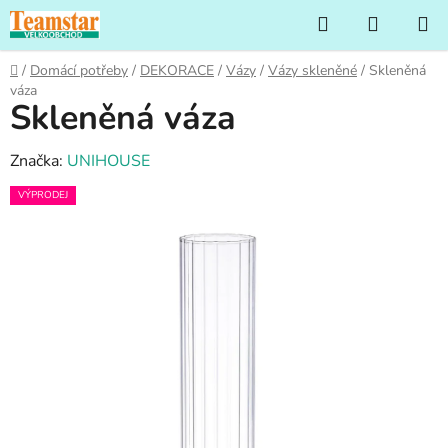
Přejít
Hledat
NÁKUP
na
KOŠÍK
obsah
Domů
/
Domácí potřeby
/
DEKORACE
/
Vázy
/
Vázy skleněné
/
Skleněná
váza
Skleněná váza
Značka:
UNIHOUSE
VÝPRODEJ