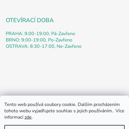
OTEVÍRACÍ DOBA
PRAHA: 9:00-19:00, Pá-Zavřeno
BRNO: 9:00-19:00, Po-Zavřeno
OSTRAVA: 8:30-17:00, Ne-Zavřeno
Tento web používá soubory cookie. Dalším procházením
tohoto webu vyjadřujete souhlas s jejich používáním.. Více
Obchodní podmínky
Podmínky ochrany osobních údajů
informací
zde
.
Kontakty
Doprava
Jak nakupovat
Pokyny k objednávce
Pokyny k registraci
Reklamace
Rádi bychom vás informovali: speciální promo akce až 52