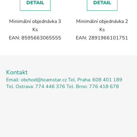
DETAIL
DETAIL
Minimální objednávka 3
Minimální objednávka 2
Ks
Ks
EAN: 8595663065555
EAN: 2891966101751
Z
á
Kontakt
p
Email: obchod@teamstar.cz
Tel. Praha: 608 401 189
a
Tel. Ostrava: 774 446 376
Tel. Brno: 776 418 678
t
í