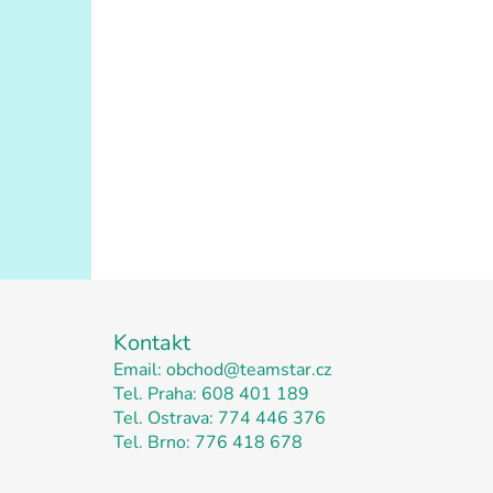
Z
á
Kontakt
p
Email: obchod@teamstar.cz
Tel. Praha: 608 401 189
a
Tel. Ostrava: 774 446 376
t
Tel. Brno: 776 418 678
í