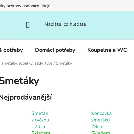
ky ochrany osobních údajů
é potřeby
Domácí potřeby
Koupelna a WC
 smetáky, lopatky, sady, tyče
/
Smetáky
Smetáky
Nejprodávanější
Smeták
Koncovka
s tyčkou
smetáku
120cm
28cm
Skladem
Skladem