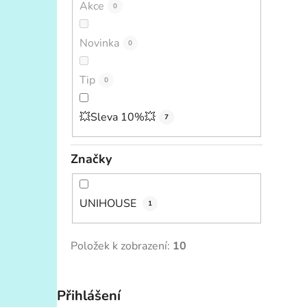
Akce
0
Novinka
0
Tip
0
💥Sleva 10%💥
7
Značky
UNIHOUSE
1
Položek k zobrazení:
10
Přihlášení