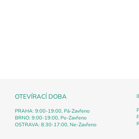
Koště 26*6.5cm s tyčem 1.2
Skladem
(10 ks
💥SLEVA 10%💥
Kód:
2238717
EAN: 8595663087175
O
v
l
á
OTEVÍRACÍ DOBA
d
a
PRAHA: 9:00-19:00, Pá-Zavřeno
c
P
BRNO: 9:00-19:00, Po-Zavřeno
í
OSTRAVA: 8:30-17:00, Ne-Zavřeno
p
r