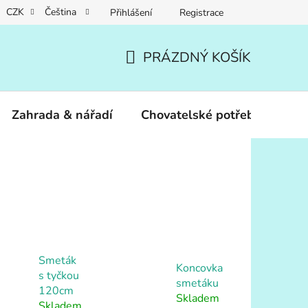
CZK
Čeština
Přihlášení
Registrace
PRÁZDNÝ KOŠÍK
NÁKUPNÍ
KOŠÍK
Zahrada & nářadí
Chovatelské potřeby
Dár
Smeták
Koncovka
s tyčkou
smetáku
120cm
Skladem
Skladem