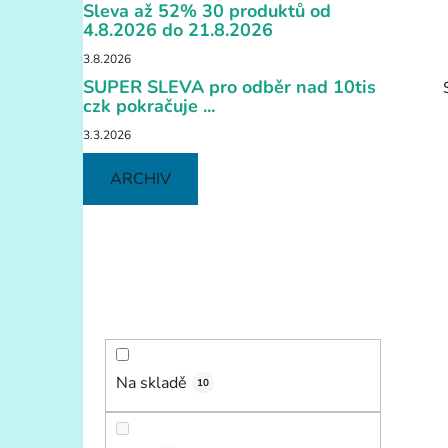
í
Sleva až 52% 30 produktů od
p
4.8.2026 do 21.8.2026
a
3.8.2026
n
SUPER SLEVA pro odběr nad 10tis
e
czk pokračuje ...
l
3.3.2026
ARCHIV
i
Na skladě
10