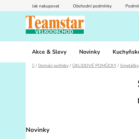
Přejít
Jak nakupovat
Obchodní podmínky
Podmín
na
obsah
Akce & Slevy
Novinky
Kuchyňsk
Domů
/
Domácí potřeby
/
ÚKLIDOVÉ POMŮCKY
/
Smetáčky,
P
o
s
t
r
a
n
Novinky
n