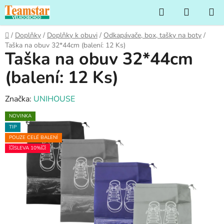
Přejít
Hledat
NÁKUP
na
KOŠÍK
obsah
Domů
/
Doplňky
/
Doplňky k obuvi
/
Odkapávače, box, tašky na boty
/
Taška na obuv 32*44cm (balení: 12 Ks)
Taška na obuv 32*44cm
(balení: 12 Ks)
Značka:
UNIHOUSE
NOVINKA
TIP
POUZE CELÉ BALENÍ
💥SLEVA 10%💥