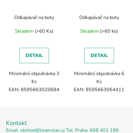
Odkapávač na boty
Odkapávač na boty
Skladem
(>60 Ks)
Skladem
(>60 ks)
DETAIL
DETAIL
Minimální objednávka 3
Minimální objednávka 6
Ks
Ks
EAN: 8595663020684
EAN: 8595663064411
Z
á
Kontakt
p
Email: obchod@teamstar.cz
Tel. Praha: 608 401 189