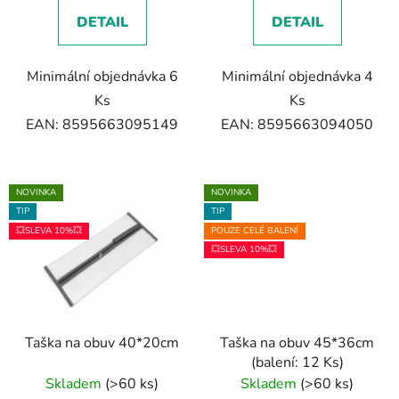
DETAIL
DETAIL
Minimální objednávka 6
Minimální objednávka 4
Ks
Ks
EAN: 8595663095149
EAN: 8595663094050
NOVINKA
NOVINKA
TIP
TIP
💥SLEVA 10%💥
POUZE CELÉ BALENÍ
💥SLEVA 10%💥
Taška na obuv 40*20cm
Taška na obuv 45*36cm
(balení: 12 Ks)
Skladem
(>60 ks)
Skladem
(>60 ks)