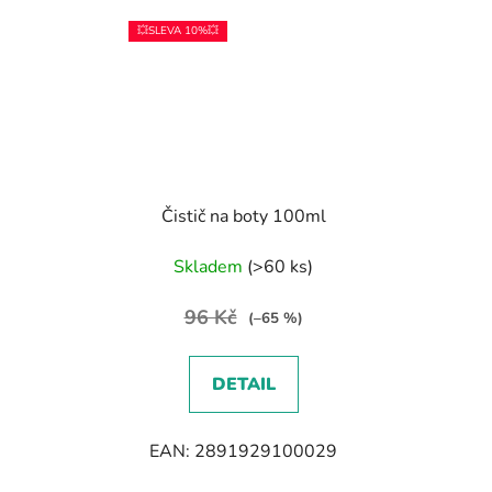
💥SLEVA 10%💥
Čistič na boty 100ml
Skladem
(>60 ks)
96 Kč
(–65 %)
DETAIL
EAN: 2891929100029