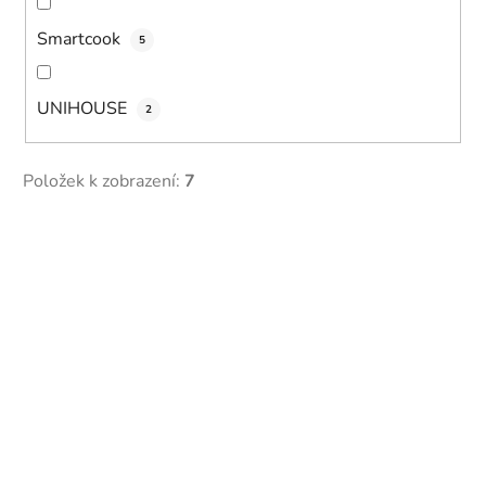
Smartcook
5
UNIHOUSE
2
Položek k zobrazení:
7
V
ý
p
i
s
p
r
o
d