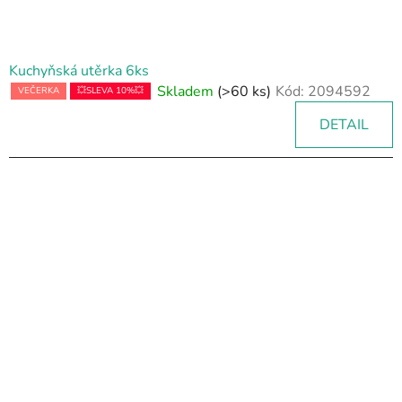
Kuchyňská utěrka 6ks
Skladem
(>60 ks)
Kód:
2094592
VEČERKA
💥SLEVA 10%💥
DETAIL