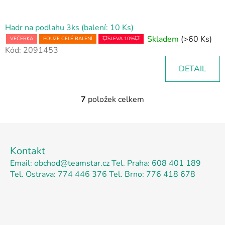
Hadr na podlahu 3ks (balení: 10 Ks)
Skladem
(>60 Ks)
VEČERKA
POUZE CELÉ BALENÍ
💥SLEVA 10%💥
Kód:
2091453
DETAIL
7
položek celkem
O
v
l
Z
á
á
d
Kontakt
p
a
Email: obchod@teamstar.cz
Tel. Praha: 608 401 189
a
c
Tel. Ostrava: 774 446 376
Tel. Brno: 776 418 678
t
í
p
í
r
v