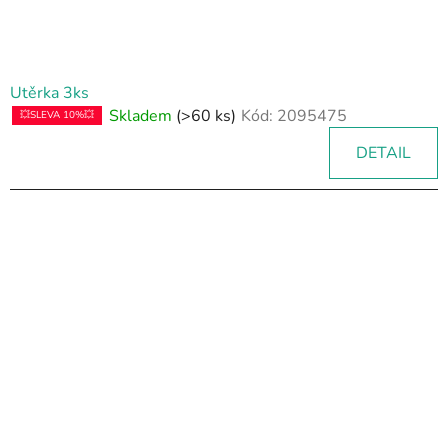
Utěrka 3ks
Skladem
(>60 ks)
Kód:
2095475
💥SLEVA 10%💥
DETAIL