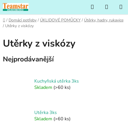
Přejít
Hledat
NÁKUP
na
KOŠÍK
obsah
Domů
/
Domácí potřeby
/
ÚKLIDOVÉ POMŮCKY
/
Útěrky, hadry, rukavice
/
Utěrky z viskózy
Utěrky z viskózy
Nejprodávanější
Kuchyňská utěrka 3ks
Skladem
(>60 ks)
Utěrka 3ks
Skladem
(>60 ks)