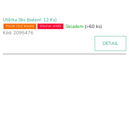
Utěrka 3ks (balení: 12 Ks)
Skladem
(>60 ks)
POUZE CELÉ BALENÍ
💥SLEVA 10%💥
Kód:
2095476
DETAIL