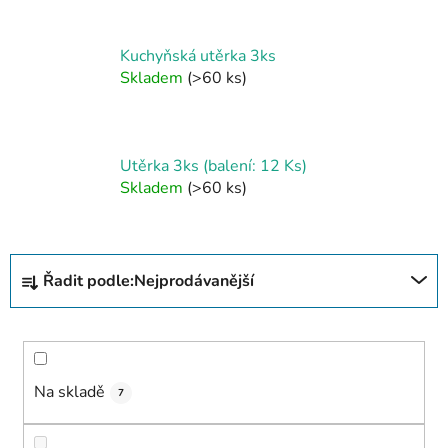
Kuchyňská utěrka 3ks
Skladem
(>60 ks)
Utěrka 3ks (balení: 12 Ks)
Skladem
(>60 ks)
Ř
Řadit podle:
Nejprodávanější
a
z
e
n
í
Na skladě
7
p
r