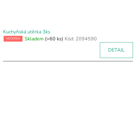
u
k
t
ů
Kuchyňská utěrka 3ks
Skladem
(>60 ks)
Kód:
2094590
VEČERKA
DETAIL