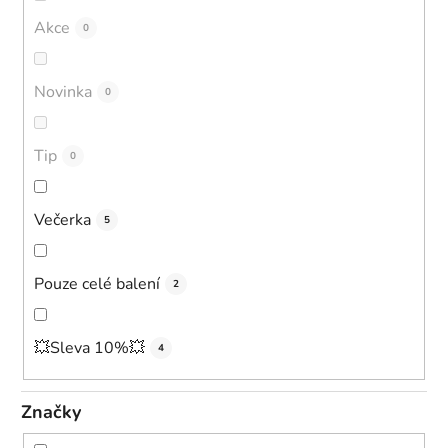
o
Akce
0
d
u
Novinka
0
k
t
ů
Tip
0
Večerka
5
Pouze celé balení
2
💥Sleva 10%💥
4
Značky