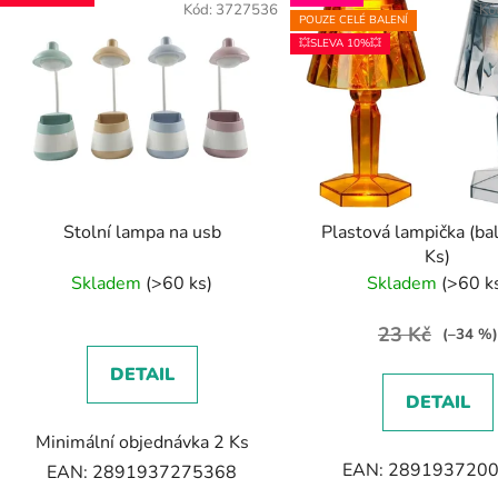
Kód:
3727536
Kó
POUZE CELÉ BALENÍ
💥SLEVA 10%💥
Stolní lampa na usb
Plastová lampička (ba
Ks)
Skladem
(>60 ks)
Skladem
(>60 k
23 Kč
(–34 %)
DETAIL
DETAIL
Minimální objednávka 2 Ks
EAN: 289193720
EAN: 2891937275368