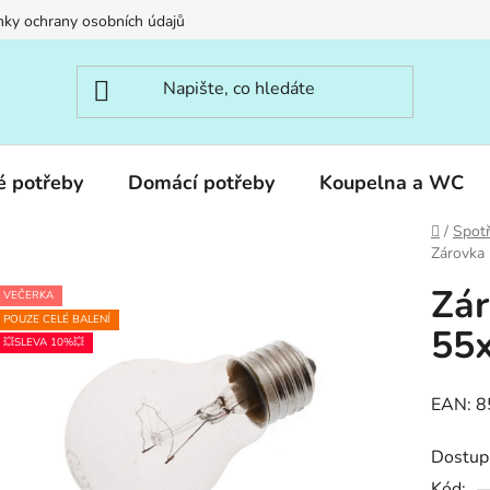
ky ochrany osobních údajů
é potřeby
Domácí potřeby
Koupelna a WC
Domů
/
Spotř
Zárovka
Zá
VEČERKA
POUZE CELÉ BALENÍ
55x
💥SLEVA 10%💥
EAN: 
Dostup
Kód: