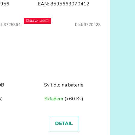
4956
EAN: 8595663070412
💥SLEVA 10%💥
d:
3725864
Kód:
3720428
OB
Svítidlo na baterie
s)
Skladem
(>60 Ks)
DETAIL