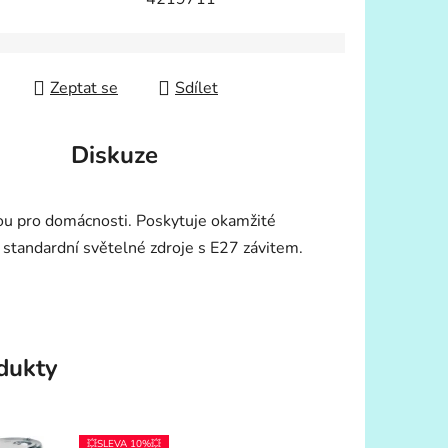
Zeptat se
Sdílet
Diskuze
ou pro domácnosti. Poskytuje okamžité
 standardní světelné zdroje s E27 závitem.
odukty
💥SLEVA 10%💥