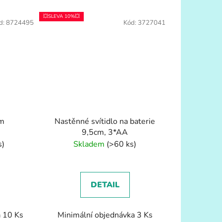
💥SLEVA 10%💥
d:
8724495
Kód:
3727041
2m
Nastěnné svítidlo na baterie
9,5cm, 3*AA
s)
Skladem
(>60 ks)
DETAIL
a 10 Ks
Minimální objednávka 3 Ks