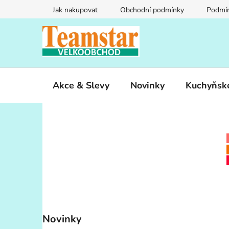
Přejít
Jak nakupovat
Obchodní podmínky
Podmín
na
obsah
Akce & Slevy
Novinky
Kuchyňsk
P
o
s
t
r
a
n
Novinky
n