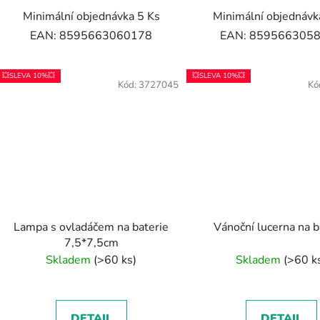
Minimální objednávka 5 Ks
Minimální objednávk
EAN: 8595663060178
EAN: 859566305
💥SLEVA 10%💥
💥SLEVA 10%💥
Kód:
3727045
Kó
Lampa s ovladáčem na baterie
Vánoční lucerna na b
7,5*7,5cm
Skladem
(>60 ks)
Skladem
(>60 k
DETAIL
DETAIL