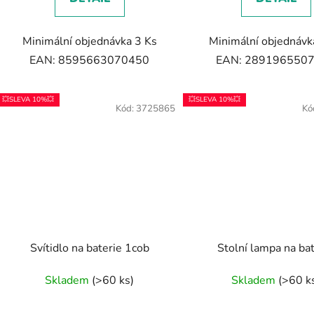
Minimální objednávka 3 Ks
Minimální objednávk
EAN: 8595663070450
EAN: 289196550
💥SLEVA 10%💥
💥SLEVA 10%💥
Kód:
3725865
Kó
Svítidlo na baterie 1cob
Stolní lampa na ba
Skladem
(>60 ks)
Skladem
(>60 k