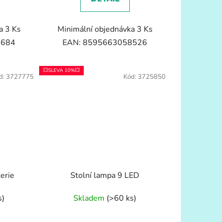
a 3 Ks
Minimální objednávka 3 Ks
7684
EAN: 8595663058526
💥SLEVA 10%💥
d:
3727775
Kód:
3725850
terie
Stolní lampa 9 LED
s)
Skladem
(>60 ks)