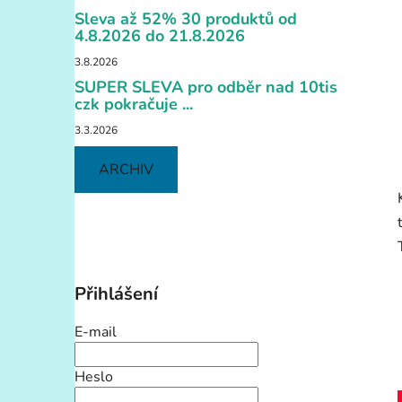
í
Sleva až 52% 30 produktů od
p
4.8.2026 do 21.8.2026
a
3.8.2026
n
SUPER SLEVA pro odběr nad 10tis
e
czk pokračuje ...
l
3.3.2026
ARCHIV
Přihlášení
E-mail
Heslo