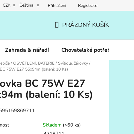
CZK
Čeština
Přihlášení
Registrace
PRÁZDNÝ KOŠÍK
NÁKUPNÍ
KOŠÍK
Zahrada & nářadí
Chovatelské potřeby
Dár
ebiče
/
OSVĚTLENÍ, BATERIE
/
Svítidla, žárovky
/
 BC 75W E27 55x94m (balení: 10 Ks)
rovka BC 75W E27
94m (balení: 10 Ks)
8595159869711
nost
Skladem
(>60 ks)
4219711