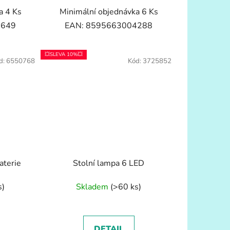
a 4 Ks
Minimální objednávka 6 Ks
8649
EAN: 8595663004288
💥SLEVA 10%💥
d:
6550768
Kód:
3725852
aterie
Stolní lampa 6 LED
s)
Skladem
(>60 ks)
DETAIL