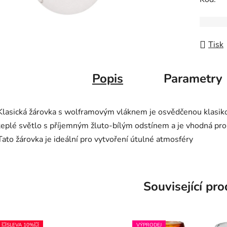
Tisk
Popis
Parametry
Klasická žárovka s wolframovým vláknem je osvědčenou klasik
teplé světlo s příjemným žluto-bílým odstínem a je vhodná pro
Tato žárovka je ideální pro vytvoření útulné atmosféry
Související pr
💥SLEVA 10%💥
VÝPRODEJ