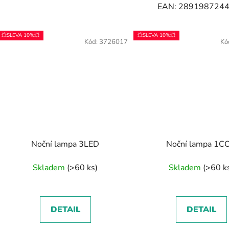
EAN: 289198724
💥SLEVA 10%💥
💥SLEVA 10%💥
Kód:
3726017
Kó
Noční lampa 3LED
Noční lampa 1C
Skladem
(>60 ks)
Skladem
(>60 k
DETAIL
DETAIL