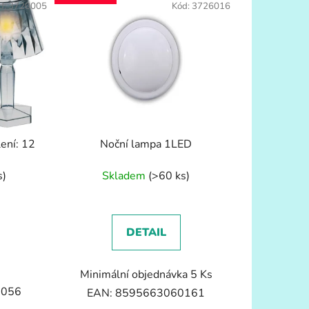
d:
3720005
Kód:
3726016
lení: 12
Noční lampa 1LED
s)
Skladem
(>60 ks)
DETAIL
Minimální objednávka 5 Ks
0056
EAN: 8595663060161