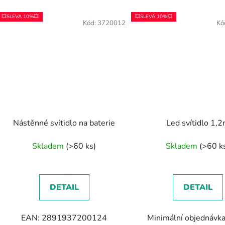
💥SLEVA 10%💥
💥SLEVA 10%💥
Kód:
3720012
Kó
Nástěnné svítidlo na baterie
Led svítidlo 1,
Skladem
(>60 ks)
Skladem
(>60 k
DETAIL
DETAIL
EAN: 2891937200124
Minimální objednávk