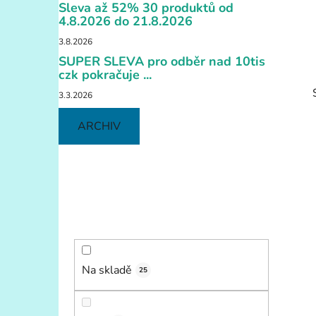
í
Sleva až 52% 30 produktů od
p
4.8.2026 do 21.8.2026
a
3.8.2026
n
SUPER SLEVA pro odběr nad 10tis
e
czk pokračuje ...
l
3.3.2026
ARCHIV
i
Na skladě
25