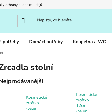
ky ochrany osobních údajů
é potřeby
Domácí potřeby
Koupelna a WC
ní
Zrcadla stolní
Nejprodávanější
Kosmetické
Kosmetické
zrcátko
zrcátko
12cm
(balení:
(balení: