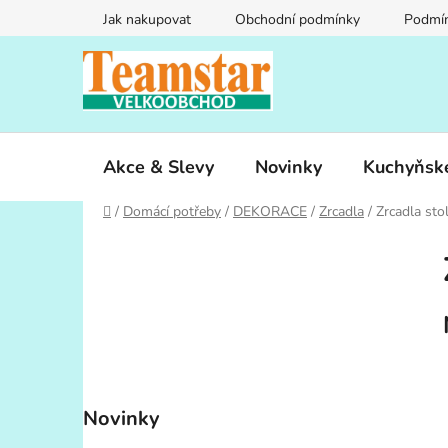
Přejít
Jak nakupovat
Obchodní podmínky
Podmín
na
obsah
Akce & Slevy
Novinky
Kuchyňsk
Domů
/
Domácí potřeby
/
DEKORACE
/
Zrcadla
/
Zrcadla stol
P
o
s
t
r
a
n
Novinky
n