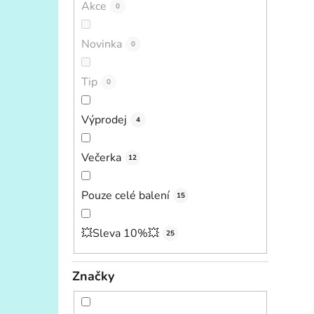
Akce
0
Novinka
0
Tip
0
Výprodej
4
Večerka
12
Pouze celé balení
15
💥Sleva 10%💥
25
Značky