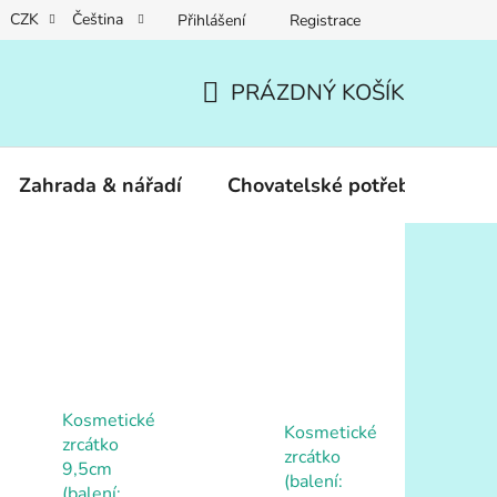
CZK
Čeština
Přihlášení
Registrace
PRÁZDNÝ KOŠÍK
NÁKUPNÍ
KOŠÍK
Zahrada & nářadí
Chovatelské potřeby
Dár
Kosmetické
Kosmetické
zrcátko
zrcátko
9,5cm
(balení:
(balení: